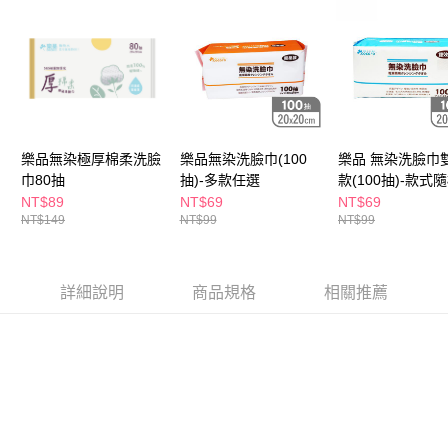
萊爾富取貨付款
※ 請注意：結帳手續完成當下不需立刻繳費，但若您需要取消訂單，請聯絡
每筆NT$65，滿NT$490(含以上)免運費
購買商品的店家。未經商家同意取消之訂單仍視為有效，需透過AFTEE先享
後付繳納相關費用。
付款後萊爾富取貨
※ 交易是否成功請以「AFTEE先享後付 」之結帳頁面顯示為準，若有關於
是否繳費成功／繳費後需取消欲退款等相關疑問，請聯繫「AFTEE先享後付
每筆NT$65，滿NT$490(含以上)免運費
客戶支援中心」
https://netprotections.freshdesk.com/support/home
7-11取貨付款
【注意事項】
１．透過由恩沛科技股份有限公司提供之「AFTEE先享後付」服務完成之交
每筆NT$65，滿NT$490(含以上)免運費
樂品無染極厚棉柔洗臉
樂品無染洗臉巾(100
樂品 無染洗臉巾
易，需依本服務之必要範圍內提供個人資料，並將交易相關給付款項請求債
巾80抽
抽)-多款任選
款(100抽)-款式
權轉讓予恩沛科技股份有限公司。
付款後7-11取貨
NT$89
NT$69
NT$69
２．關於個人資料處理事宜，請瀏覽以下網址：
每筆NT$65，滿NT$490(含以上)免運費
NT$149
NT$99
NT$99
https://aftee.tw/terms/#terms3
３．未成年的使用者請事先徵得法定代理人或監護人之同意方可使用
宅配(本島)
「AFTEE先享後付」，若未經同意申辦者引起之損失，本公司不負相關責
任。
每筆NT$100，滿NT$790(含以上)免運費
詳細說明
商品規格
相關推薦
４．使用「AFTEE先享後付」時，將依據個別帳號之用戶狀況，依本公司即
時審查核予不同之上限額度；若仍有額度不足之情形，本公司將視審查結果
付款後寶雅門市自取(由倉庫統一出貨)
請求用戶進行身份認證。
每筆NT$80，滿NT$290(含以上)免運費
５．嚴禁一人註冊多個帳號或使用他人資訊註冊。若發現惡意使用之情形，
恩沛科技股份有限公司將有權停止該用戶之使用額度並採取法律行動。