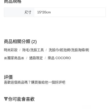
商品規格
尺寸
15*20cm
商品相關分類 (2)
時尚彩妝
除毛/洗臉工具
洗臉巾/起泡網/洗臉海綿/刷
🎀獨家商品🎀
通路限定
樂品 COCORO
評價
喜歡這個商品嗎？購買後給他一個好評吧
🔻你可能會喜歡