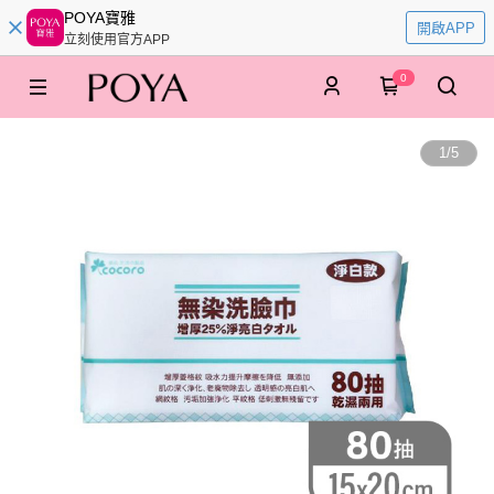
POYA寶雅
開啟APP
立刻使用官方APP
0
1
/
5