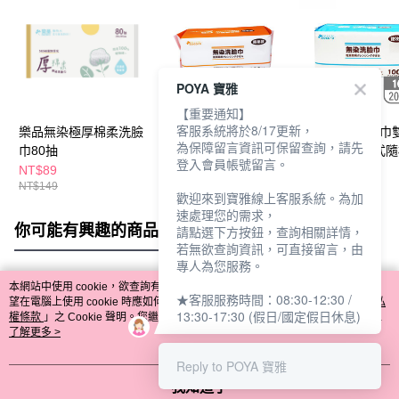
POYA 寶雅
【重要通知】
客服系統將於8/17更新，
樂品無染極厚棉柔洗臉
樂品無染洗臉巾(100
樂品 無染洗臉巾
為保障留言資訊可保留查詢，請先
巾80抽
抽)-多款任選
款(100抽)-款式
登入會員帳號留言。
NT$89
NT$69
NT$69
NT$149
NT$99
NT$99
歡迎來到寶雅線上客服系統。為加
速處理您的需求，
你可能有興趣的商品
全站排行
請點選下方按鈕，查詢相關詳情，
若無欲查詢資訊，可直接留言，由
專人為您服務。
本網站中使用 cookie，欲查詢有關本網站使用 cookie 方式之詳情，及若您不希
★客服服務時間：08:30-12:30 /
熱門標籤
望在電腦上使用 cookie 時應如何變更電腦的 cookie 設定，請參閱本網站「
隱私
13:30-17:30 (假日/國定假日休息)
權條款
」之 Cookie 聲明。您繼續使用本網站即表示您同意本公司得按本網站使
用條款之 Cookie 聲明使用 cookie。
了解更多 >
Reply to POYA 寶雅
我知道了