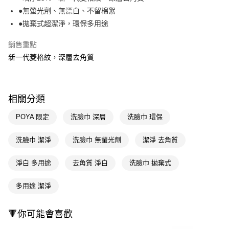
●無螢光劑、無漂白、不留棉絮
Apple Pay
●拋棄式超潔淨，環保多用途
街口支付
銷售重點
悠遊付
新一代菱格紋，深層去角質
Google Pay
AFTEE先享後付
相關分類
相關說明
【關於「AFTEE先享後付」】
POYA 限定
洗臉巾 深層
洗臉巾 環保
即享券
AFTEE先享後付是「在收到商品之後才付款」的支付方式。 讓您購物簡單
便利好安心！
洗臉巾 潔淨
洗臉巾 無螢光劑
潔淨 去角質
１．簡單：不需註冊會員、不需綁卡、不需儲值。
運送方式
２．便利：只要手機號碼，簡訊認證，即可結帳。
３．安心：先確認商品／服務後，再付款。
淨白 多用途
去角質 淨白
洗臉巾 拋棄式
全家取貨付款
每筆NT$65，滿NT$390(含以上)免運費
【「AFTEE先享後付」結帳流程】
多用途 潔淨
１．於結帳方式選擇「AFTEE先享後付」後，將跳轉至「AFTEE先享後付」
付款後全家取貨
結帳頁面，進行簡訊認證並確認金額後，即可完成結帳。
２．訂單成立數日內，您將收到繳費通知簡訊。
每筆NT$65，滿NT$390(含以上)免運費
🔻你可能會喜歡
３．收到繳費通知簡訊後14天內，點擊此簡訊中的連結，可透過四大超商／
ATM／網路銀行／等多元方式進行付款，方視為交易完成。