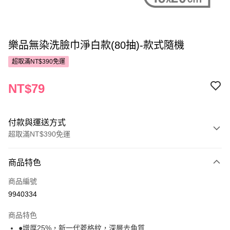
樂品無染洗臉巾淨白款(80抽)-款式隨機
超取滿NT$390免運
NT$79
付款與運送方式
超取滿NT$390免運
付款方式
商品特色
POYA支付
商品編號
信用卡一次付款
9940334
超商取貨付款
商品特色
LINE Pay
●增厚25%，新一代菱格紋，深層去角質