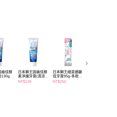
5，滿NT$490(含以上)免運費
項】
付款
恩沛科技股份有限公司提供之「AFTEE先享後付」服務完成之
依本服務之必要範圍內提供個人資料，並將交易相關給付款項請
5，滿NT$490(含以上)免運費
讓予恩沛科技股份有限公司。
個人資料處理事宜，請瀏覽以下網址：
1取貨
ee.tw/terms/#terms3
5，滿NT$490(含以上)免運費
年的使用者請事先徵得法定代理人或監護人之同意方可使用
E先享後付」，若未經同意申辦者引起之損失，本公司不負相關責
AFTEE先享後付」時，將依據個別帳號之用戶狀況，依本公司
00，滿NT$790(含以上)免運費
核予不同之上限額度；若仍有額度不足之情形，本公司將視審查
用戶進行身份認證。
門市自取(由倉庫統一出貨)
一人註冊多個帳號或使用他人資訊註冊。若發現惡意使用之情
0，滿NT$290(含以上)免運費
科技股份有限公司將有權停止該用戶之使用額度並採取法律行
固齒佳酵
日本獅王固齒佳酵
日本獅王細潔適齦
獅王極淨白牙膏直
30g-
素淨護牙膏(清涼薄
佳牙膏95g-多款任
立型140g-多款任
荷)
選
選
NT$139
NT$250
NT$129