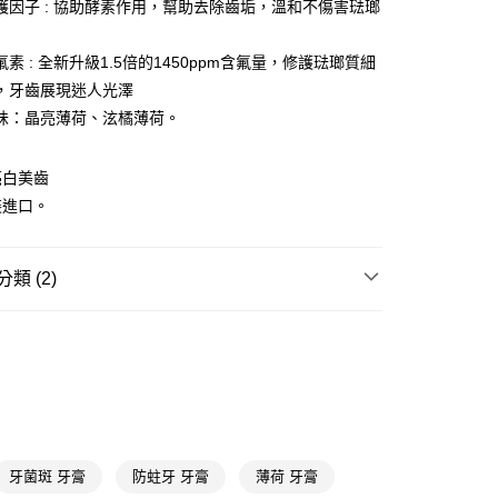
淨護因子 : 協助酵素作用，幫助去除齒垢，溫和不傷害琺瑯
y
素 : 全新升級1.5倍的1450ppm含氟量，修護琺瑯質細
享後付
，牙齒展現迷人光澤
味：晶亮薄荷、泫橘薄荷。
FTEE先享後付」】
先享後付是「在收到商品之後才付款」的支付方式。 讓您購物簡單
心！
亮白美齒
：不需註冊會員、不需綁卡、不需儲值。
裝進口。
：只要手機號碼，簡訊認證，即可結帳。
：先確認商品／服務後，再付款。
付款
EE先享後付」結帳流程】
類 (2)
5，滿NT$390(含以上)免運費
方式選擇「AFTEE先享後付」後，將跳轉至「AFTEE先享後
頁面，進行簡訊認證並確認金額後，即可完成結帳。
口腔
牙膏
家取貨
成立數日內，您將收到繳費通知簡訊。
費通知簡訊後14天內，點擊此簡訊中的連結，可透過四大超商
★品牌精選
獅王 LION
5，滿NT$390(含以上)免運費
網路銀行／等多元方式進行付款，方視為交易完成。
：結帳手續完成當下不需立刻繳費，但若您需要取消訂單，請聯
貨付款
的店家。未經商家同意取消之訂單仍視為有效，需透過AFTEE
繳納相關費用。
5，滿NT$490(含以上)免運費
否成功請以「AFTEE先享後付 」之結帳頁面顯示為準，若有關於
功／繳費後需取消欲退款等相關疑問，請聯繫「AFTEE先享後
爾富取貨
牙菌斑 牙膏
防蛀牙 牙膏
薄荷 牙膏
援中心」
https://netprotections.freshdesk.com/support/home