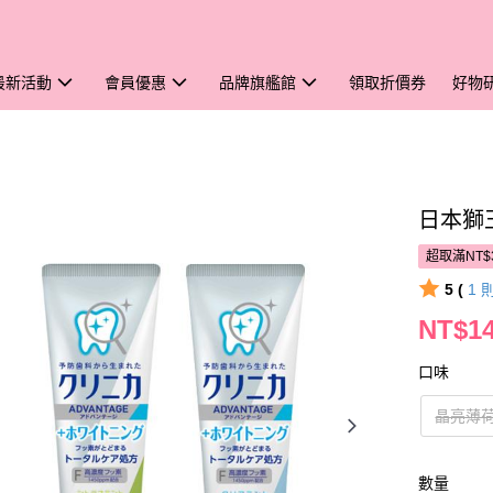
最新活動
會員優惠
品牌旗艦館
領取折價券
好物
日本獅
超取滿NT$
5 (
1
NT$1
口味
晶亮薄
數量