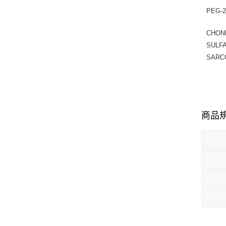
PEG-
CHON
SULF
SARC
商品