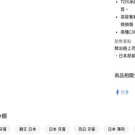
TDS
質。
Google Pa
高密著氟
AFTEE先
微損傷
相關說明
兩種口
【關於「A
即享券
AFTEE
銷售重點
便利好安
酵出極上
１．簡單
，日本原
２．便利
運送方式
３．安心
全家取貨
【「AFT
商品相關分
每筆NT$6
１．於結帳
付」結帳
個人清潔
付款後全
２．訂單
分享
３．收到繳
個人清潔
每筆NT$6
／ATM／
※ 請注意
萊爾富取
絡購買商品
分類
先享後付
每筆NT$6
※ 交易是
是否繳費成
付款後萊
牙膏
獅王 日本
日本 牙膏
亮白 牙膏
日本 薄荷
付客戶支