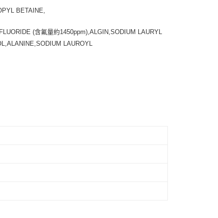
PYL BETAINE,
FLUORIDE (含氟量約1450ppm),ALGIN,SODIUM LAURYL
OL,ALANINE,SODIUM LAUROYL