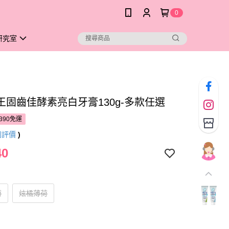
0
研究室
王固齒佳酵素亮白牙膏130g-多款任選
390免運
則評價
)
40
荷
炫橘薄荷