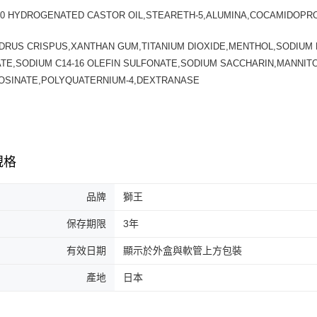
20 HYDROGENATED CASTOR OIL,STEARETH-5,ALUMINA,COCAMIDOPRO
DRUS CRISPUS,XANTHAN GUM,TITANIUM DIOXIDE,MENTHOL,SODIUM 
ATE,SODIUM C14-16 OLEFIN SULFONATE,SODIUM SACCHARIN,MANNIT
OSINATE,POLYQUATERNIUM-4,DEXTRANASE
規格
品牌
獅王
保存期限
3年
有效日期
顯示於外盒與軟管上方包裝
產地
日本