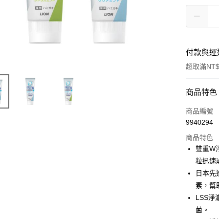
付款與運
超取滿NT$
付款方式
商品特色
POYA支付
商品編號
9940294
信用卡一
商品特色
超商取貨
雙重W
粒迅速
LINE Pay
日本先
Apple Pay
素，幫
LSS
街口支付
菌。
悠遊付