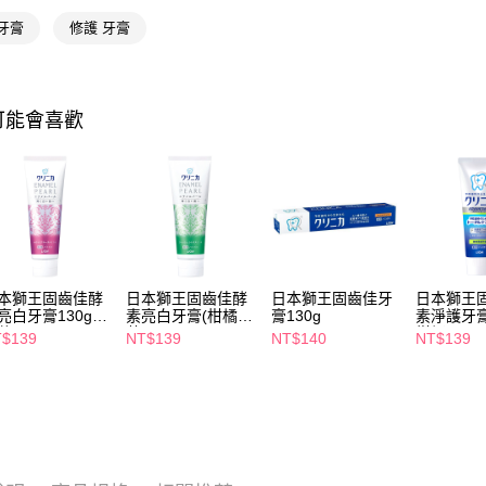
每筆NT$6
牙膏
修護 牙膏
【注意事
7-11取貨
１．透過由
交易，需
每筆NT$6
求債權轉
２．關於
付款後7-1
可能會喜歡
https://aft
每筆NT$6
３．未成
「AFTE
宅配(本島)
任。
４．使用「
每筆NT$1
即時審查
結果請求
付款後寶雅
５．嚴禁
每筆NT$8
形，恩沛
本獅王固齒佳酵
日本獅王固齒佳酵
日本獅王固齒佳牙
日本獅王
動。
亮白牙膏130g-
素亮白牙膏(柑橘薄
膏130g
素淨護牙膏1
花
荷)
柑橘
$139
NT$139
NT$140
NT$139