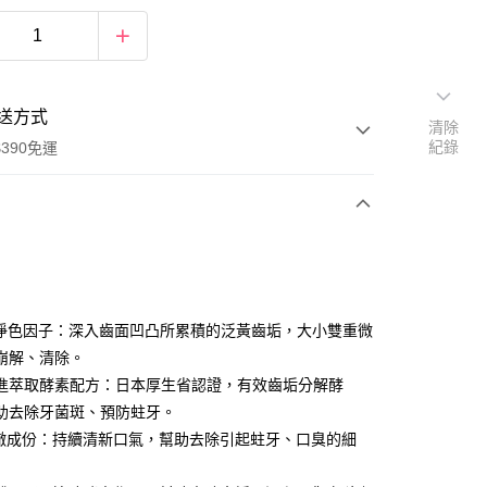
送方式
清除
紀錄
390免運
次付款
付款
淨色因子：深入齒面凹凸所累積的泛黃齒垢，大小雙重微
崩解、清除。
進萃取酵素配方：日本厚生省認證，有效齒垢分解酵
助去除牙菌斑、預防蛀牙。
淨澈成份：持續清新口氣，幫助去除引起蛀牙、口臭的細