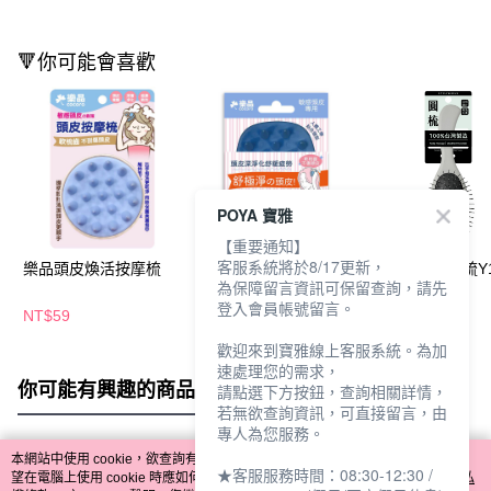
🔻你可能會喜歡
POYA 寶雅
【重要通知】
客服系統將於8/17更新，
樂品頭皮煥活按摩梳
樂品頭皮按摩SPA刷
涼感鐵針按摩梳Y1
為保障留言資訊可保留查詢，請先
登入會員帳號留言。
NT$59
NT$55
NT$99
歡迎來到寶雅線上客服系統。為加
速處理您的需求，
你可能有興趣的商品
全站排行
請點選下方按鈕，查詢相關詳情，
若無欲查詢資訊，可直接留言，由
專人為您服務。
本網站中使用 cookie，欲查詢有關本網站使用 cookie 方式之詳情，及若您不希
★客服服務時間：08:30-12:30 /
熱門標籤
望在電腦上使用 cookie 時應如何變更電腦的 cookie 設定，請參閱本網站「
隱私