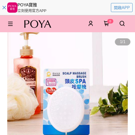
POYA寶雅
開啟APP
立刻使用官方APP
0
1
/
1