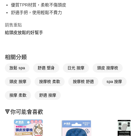
LINE Pay
優質TPR材質，柔軟不傷頭皮
舒適手把，使用輕鬆不費力
Apple Pay
銷售重點
街口支付
給頭皮放鬆的好幫手
悠遊付
Google Pay
相關分類
AFTEE先享後付
相關說明
放鬆 spa
舒適 塑身
日光 按摩
頭皮 按摩梳
【關於「AFTEE先享後付」】
即享券
AFTEE先享後付是「在收到商品之後才付款」的支付方式。 讓您購物簡單
頭皮 按摩
按摩梳 柔軟
按摩梳 舒適
spa 按摩
便利好安心！
１．簡單：不需註冊會員、不需綁卡、不需儲值。
運送方式
按摩 柔軟
舒適 按摩
２．便利：只要手機號碼，簡訊認證，即可結帳。
３．安心：先確認商品／服務後，再付款。
全家取貨付款
每筆NT$65，滿NT$390(含以上)免運費
🔻你可能會喜歡
【「AFTEE先享後付」結帳流程】
１．於結帳方式選擇「AFTEE先享後付」後，將跳轉至「AFTEE先享後付」
付款後全家取貨
結帳頁面，進行簡訊認證並確認金額後，即可完成結帳。
２．訂單成立數日內，您將收到繳費通知簡訊。
每筆NT$65，滿NT$390(含以上)免運費
３．收到繳費通知簡訊後14天內，點擊此簡訊中的連結，可透過四大超商／