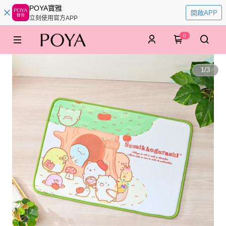
POYA寶雅
開啟APP
立刻使用官方APP
0
1
/
3