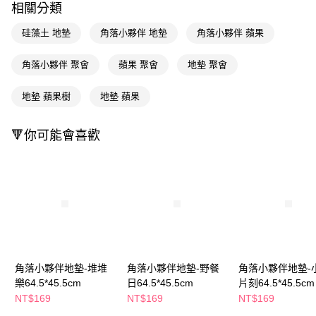
相關分類
街口支付
硅藻土 地墊
角落小夥伴 地墊
角落小夥伴 蘋果
悠遊付
角落小夥伴 聚會
蘋果 聚會
地墊 聚會
Google Pay
地墊 蘋果樹
地墊 蘋果
AFTEE先享後付
相關說明
【關於「AFTEE先享後付」】
🔻你可能會喜歡
即享券
AFTEE先享後付是「在收到商品之後才付款」的支付方式。 讓您購物簡單
便利好安心！
１．簡單：不需註冊會員、不需綁卡、不需儲值。
運送方式
２．便利：只要手機號碼，簡訊認證，即可結帳。
３．安心：先確認商品／服務後，再付款。
宅配(本島)
每筆NT$100，滿NT$790(含以上)免運費
【「AFTEE先享後付」結帳流程】
１．於結帳方式選擇「AFTEE先享後付」後，將跳轉至「AFTEE先享後付」
結帳頁面，進行簡訊認證並確認金額後，即可完成結帳。
２．訂單成立數日內，您將收到繳費通知簡訊。
角落小夥伴地墊-堆堆
角落小夥伴地墊-野餐
角落小夥伴地墊-
３．收到繳費通知簡訊後14天內，點擊此簡訊中的連結，可透過四大超商／
樂64.5*45.5cm
日64.5*45.5cm
片刻64.5*45.5cm
ATM／網路銀行／等多元方式進行付款，方視為交易完成。
※ 請注意：結帳手續完成當下不需立刻繳費，但若您需要取消訂單，請聯絡
NT$169
NT$169
NT$169
購買商品的店家。未經商家同意取消之訂單仍視為有效，需透過AFTEE先享