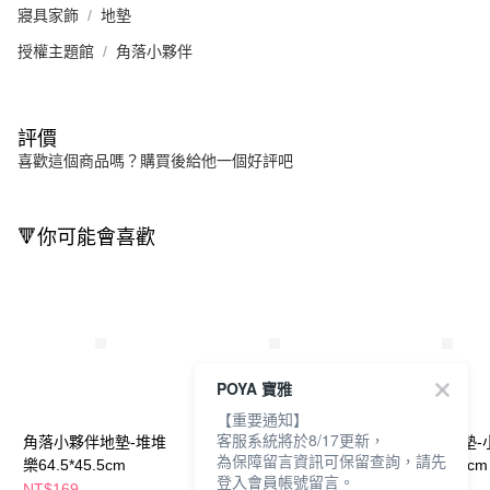
寢具家飾
地墊
授權主題館
角落小夥伴
評價
喜歡這個商品嗎？購買後給他一個好評吧
🔻你可能會喜歡
POYA 寶雅
【重要通知】
客服系統將於8/17更新，
角落小夥伴地墊-堆堆
角落小夥伴地墊-野餐
角落小夥伴地墊-
為保障留言資訊可保留查詢，請先
樂64.5*45.5cm
日64.5*45.5cm
片刻64.5*45.5cm
登入會員帳號留言。
NT$169
NT$169
NT$169