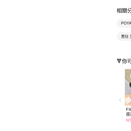
相關
POY
男仕 
🔻你
F
底
色
NT