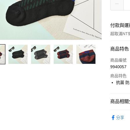
付款與運
超取滿NT$
付款方式
商品特色
POYA支付
商品編號
9940057
信用卡一
商品特色
超商取貨
抗菌 
LINE Pay
商品相關分
Apple Pay
優質帽襪
街口支付
分享
男士專區
悠遊付