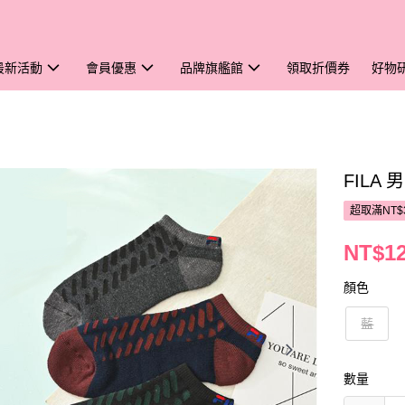
最新活動
會員優惠
品牌旗艦館
領取折價券
好物
FILA
超取滿NT$
NT$1
顏色
藍
數量