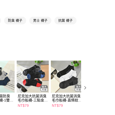
★帽襪品牌精選
FILA
y
成人襪
船型/踝襪
享後付
防臭 襪子
男士 襪子
抗菌 襪子
FTEE先享後付」】
先享後付是「在收到商品之後才付款」的支付方式。 讓您購物簡單
心！
：不需註冊會員、不需綁卡、不需儲值。
：只要手機號碼，簡訊認證，即可結帳。
：先確認商品／服務後，再付款。
付款
EE先享後付」結帳流程】
5，滿NT$390(含以上)免運費
方式選擇「AFTEE先享後付」後，將跳轉至「AFTEE先享後
頁面，進行簡訊認證並確認金額後，即可完成結帳。
家取貨
成立數日內，您將收到繳費通知簡訊。
費通知簡訊後14天內，點擊此簡訊中的連結，可透過四大超商
5，滿NT$390(含以上)免運費
網路銀行／等多元方式進行付款，方視為交易完成。
：結帳手續完成當下不需立刻繳費，但若您需要取消訂單，請聯
貨付款
的店家。未經商家同意取消之訂單仍視為有效，需透過AFTEE
繳納相關費用。
5，滿NT$490(含以上)免運費
抗菌防臭
尼克加大抗菌消臭
尼克加大抗菌消臭
尼克加大抗菌消臭
否成功請以「AFTEE先享後付 」之結帳頁面顯示為準，若有關於
襪-1雙
毛巾船襪-三點金-
毛巾船襪-直條紋-
毛巾船襪-斜條紋-
功／繳費後需取消欲退款等相關疑問，請聯繫「AFTEE先享後
爾富取貨
多色任選
多色任選
多色任選
NT$79
NT$79
NT$79
援中心」
https://netprotections.freshdesk.com/support/home
5，滿NT$490(含以上)免運費