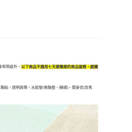
項】
付款
恩沛科技股份有限公司提供之「AFTEE先享後付」服務完成之
依本服務之必要範圍內提供個人資料，並將交易相關給付款項請
5，滿NT$490(含以上)免運費
讓予恩沛科技股份有限公司。
個人資料處理事宜，請瀏覽以下網址：
1取貨
ee.tw/terms/#terms3
5，滿NT$490(含以上)免運費
年的使用者請事先徵得法定代理人或監護人之同意方可使用
E先享後付」，若未經同意申辦者引起之損失，本公司不負相關責
AFTEE先享後付」時，將依據個別帳號之用戶狀況，依本公司
00，滿NT$790(含以上)免運費
核予不同之上限額度；若仍有額度不足之情形，本公司將視審查
用戶進行身份認證。
門市自取(由倉庫統一出貨)
一人註冊多個帳號或使用他人資訊註冊。若發現惡意使用之情
身有瑕疵外，
以下商品不適用七天猶豫期的商品服務，經購
0，滿NT$290(含以上)免運費
科技股份有限公司將有權停止該用戶之使用額度並採取法律行
胸貼、透明肩帶、水餃墊/美胸墊、襯裙)、塑身衣(含馬