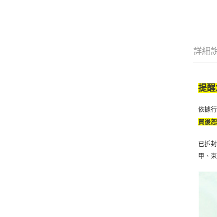
詳細
提醒
依據
買後
已拆封
甲、束