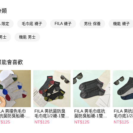
優質帽襪
Google Pa
分類
優質帽襪
AFTEE先
相關說明
A 限定
毛巾底 襪子
FILA 襪子
男仕 保養
機能 襪子
【關於「A
即享券
AFTEE
男士
機能 男士
便利好安
１．簡單
２．便利
運送方式
３．安心
可能會喜歡
全家取貨
【「AFT
每筆NT$6
１．於結帳
付」結帳
付款後全
２．訂單
３．收到繳
每筆NT$6
／ATM／
※ 請注意
萊爾富取
絡購買商品
先享後付
每筆NT$6
ILA 男撞色毛巾
FILA 男抗菌防臭
FILA 男毛巾底抗
FILA 男
※ 交易是
抗菌防臭船襪-多
毛巾底1/2襪-1雙
菌防臭船襪-1雙入-
毛巾底1/2
是否繳費成
付款後萊
任選
入-多色任選
深灰
入-藍
$125
NT$125
NT$125
NT$125
付客戶支
每筆NT$6