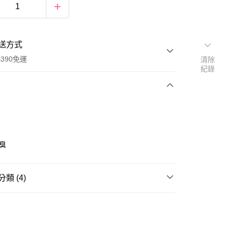
送方式
390免運
清除
紀錄
次付款
付款
防臭
類 (4)
功能襪
抗菌消臭襪
男士保養