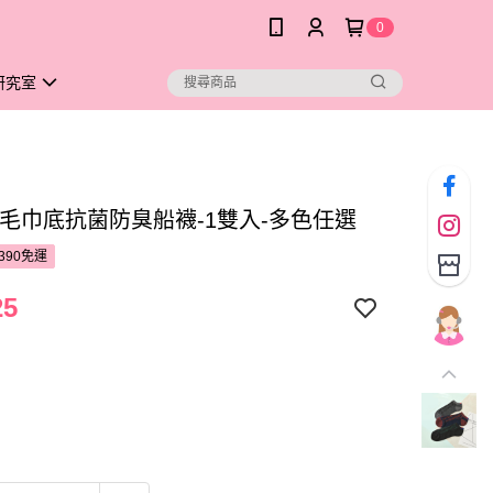
0
研究室
 男毛巾底抗菌防臭船襪-1雙入-多色任選
390免運
25