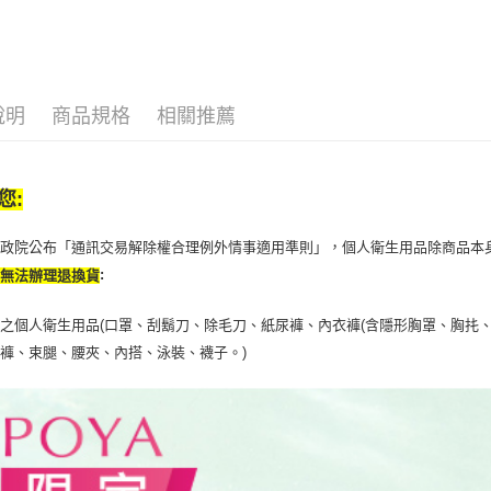
【注意事
7-11取貨
１．透過由
交易，需
每筆NT$6
求債權轉
２．關於
付款後7-1
https://aft
說明
商品規格
相關推薦
每筆NT$6
３．未成
「AFTE
宅配(本島)
任。
４．使用「
每筆NT$1
您:
即時審查
結果請求
付款後寶雅
５．嚴禁
行政院公布「通訊交易解除權合理例外情事適用準則」，個人衛生用品除商品本
每筆NT$8
形，恩沛
:
恕無法辦理退換貨
動。
之個人衛生用品(口罩、刮鬍刀、除毛刀、紙尿褲、內衣褲(含隱形胸罩、胸扥、
褲、束腿、腰夾、內搭、泳裝、襪子。)