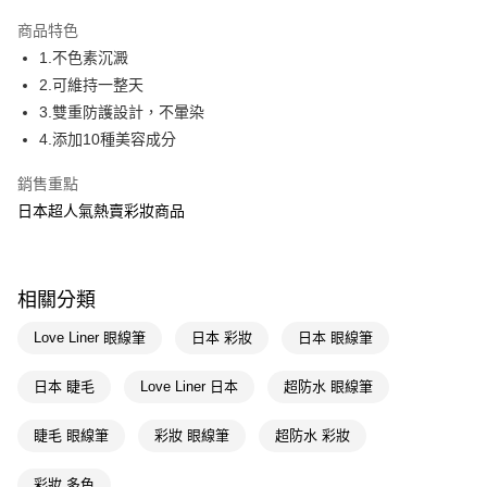
超商取貨付款
商品特色
LINE Pay
1.不色素沉澱
2.可維持一整天
Apple Pay
3.雙重防護設計，不暈染
街口支付
4.添加10種美容成分
悠遊付
銷售重點
日本超人氣熱賣彩妝商品
Google Pay
AFTEE先享後付
相關說明
相關分類
【關於「AFTEE先享後付」】
即享券
AFTEE先享後付是「在收到商品之後才付款」的支付方式。 讓您購物簡單
Love Liner 眼線筆
日本 彩妝
日本 眼線筆
便利好安心！
１．簡單：不需註冊會員、不需綁卡、不需儲值。
運送方式
２．便利：只要手機號碼，簡訊認證，即可結帳。
日本 睫毛
Love Liner 日本
超防水 眼線筆
３．安心：先確認商品／服務後，再付款。
全家取貨付款
睫毛 眼線筆
彩妝 眼線筆
超防水 彩妝
每筆NT$65，滿NT$390(含以上)免運費
【「AFTEE先享後付」結帳流程】
１．於結帳方式選擇「AFTEE先享後付」後，將跳轉至「AFTEE先享後付」
付款後全家取貨
結帳頁面，進行簡訊認證並確認金額後，即可完成結帳。
彩妝 多色