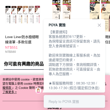
POYA 寶雅
【重要通知】
客服系統將於8/17更新，
Love Liner防水極細眼
Love Liner極細眼線筆
LoveLiner激細
為保障留言資訊可保留查詢，請先
線液筆 -多款任選
0.05g-多款任選
筆0.55ml-多款任
登入會員帳號留言。
NT$551
NT$420
NT$580
NT$580
歡迎來到寶雅線上客服系統。為加
速處理您的需求，
你可能有興趣的商品
全站排行
請點選下方按鈕，查詢相關詳情，
若無欲查詢資訊，可直接留言，由
專人為您服務。
本網站中使用 cookie，欲查詢有關本網站使用 cookie 方式之詳情，及若您不希
★客服服務時間：08:30-12:30 /
熱門標籤
望在電腦上使用 cookie 時應如何變更電腦的 cookie 設定，請參閱本網站「
隱私
13:30-17:30 (假日/國定假日休息)
權條款
」之 Cookie 聲明。您繼續使用本網站即表示您同意本公司得按本網站使
用條款之 Cookie 聲明使用 cookie。
了解更多 >
Reply to POYA 寶雅
我知道了