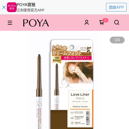
POYA寶雅
開啟APP
立刻使用官方APP
0
1
/
4