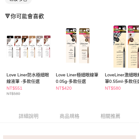
２．訂單成立數日內，您將收到繳費通知簡訊。
每筆NT$65，滿NT$390(含以上)免運費
３．收到繳費通知簡訊後14天內，點擊此簡訊中的連結，可透過四大超商／
ATM／網路銀行／等多元方式進行付款，方視為交易完成。
🔻你可能會喜歡
萊爾富取貨付款
※ 請注意：結帳手續完成當下不需立刻繳費，但若您需要取消訂單，請聯絡
每筆NT$65，滿NT$490(含以上)免運費
購買商品的店家。未經商家同意取消之訂單仍視為有效，需透過AFTEE先享
後付繳納相關費用。
付款後萊爾富取貨
※ 交易是否成功請以「AFTEE先享後付 」之結帳頁面顯示為準，若有關於
是否繳費成功／繳費後需取消欲退款等相關疑問，請聯繫「AFTEE先享後付
每筆NT$65，滿NT$490(含以上)免運費
客戶支援中心」
https://netprotections.freshdesk.com/support/home
7-11取貨付款
【注意事項】
１．透過由恩沛科技股份有限公司提供之「AFTEE先享後付」服務完成之交
每筆NT$65，滿NT$490(含以上)免運費
易，需依本服務之必要範圍內提供個人資料，並將交易相關給付款項請求債
Love Liner防水極細眼
Love Liner極細眼線筆
LoveLiner激細
權轉讓予恩沛科技股份有限公司。
付款後7-11取貨
線液筆 -多款任選
0.05g-多款任選
筆0.55ml-多款任
２．關於個人資料處理事宜，請瀏覽以下網址：
每筆NT$65，滿NT$490(含以上)免運費
https://aftee.tw/terms/#terms3
NT$551
NT$420
NT$580
３．未成年的使用者請事先徵得法定代理人或監護人之同意方可使用
NT$580
宅配(本島)
「AFTEE先享後付」，若未經同意申辦者引起之損失，本公司不負相關責
任。
每筆NT$100，滿NT$790(含以上)免運費
４．使用「AFTEE先享後付」時，將依據個別帳號之用戶狀況，依本公司即
時審查核予不同之上限額度；若仍有額度不足之情形，本公司將視審查結果
詳細說明
商品規格
相關推薦
付款後寶雅門市自取(由倉庫統一出貨)
請求用戶進行身份認證。
每筆NT$80，滿NT$290(含以上)免運費
５．嚴禁一人註冊多個帳號或使用他人資訊註冊。若發現惡意使用之情形，
恩沛科技股份有限公司將有權停止該用戶之使用額度並採取法律行動。