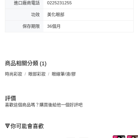
進口廠商電話
0225231255
功效
美化眼部
保存期限
36個月
商品相關分類 (1)
時尚彩妝
眼部彩妝
眼線筆/液/膠
評價
喜歡這個商品嗎？購買後給他一個好評吧
🔻你可能會喜歡