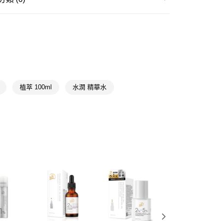
FTEE先享後付」】
精華液/油
保濕
先享後付是「在收到商品之後才付款」的支付方式。 讓您購物簡單
心！
★品牌精選
BB Amino 科研
：不需註冊會員、不需綁卡、不需儲值。
：只要手機號碼，簡訊認證，即可結帳。
BB Amino 科研
：先確認商品／服務後，再付款。
🎀
通路限定
BB Amino
付款
EE先享後付」結帳流程】
5，滿NT$390(含以上)免運費
📢
方式選擇「AFTEE先享後付」後，將跳轉至「AFTEE先享後
💟戀夏美肌計畫 08/05-08/18
滿$899享20倍點
植萃 100ml
水潤 精華水
頁面，進行簡訊認證並確認金額後，即可完成結帳。
家取貨
成立數日內，您將收到繳費通知簡訊。
📢
費通知簡訊後14天內，點擊此簡訊中的連結，可透過四大超商
💟戀夏美肌計畫 08/05-08/18
補水發光
5，滿NT$390(含以上)免運費
網路銀行／等多元方式進行付款，方視為交易完成。
：結帳手續完成當下不需立刻繳費，但若您需要取消訂單，請聯
貨付款
的店家。未經商家同意取消之訂單仍視為有效，需透過AFTEE
繳納相關費用。
5，滿NT$490(含以上)免運費
否成功請以「AFTEE先享後付 」之結帳頁面顯示為準，若有關於
功／繳費後需取消欲退款等相關疑問，請聯繫「AFTEE先享後
爾富取貨
援中心」
https://netprotections.freshdesk.com/support/home
5，滿NT$490(含以上)免運費
項】
付款
恩沛科技股份有限公司提供之「AFTEE先享後付」服務完成之
依本服務之必要範圍內提供個人資料，並將交易相關給付款項請
5，滿NT$490(含以上)免運費
讓予恩沛科技股份有限公司。