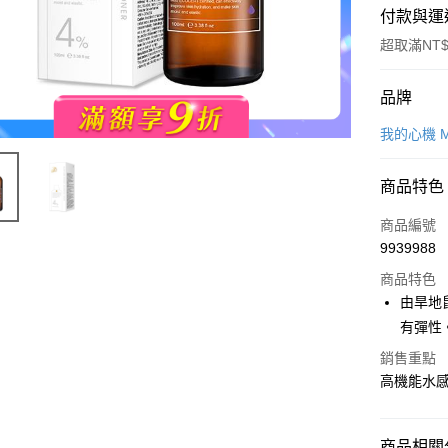
付款與運
超取滿NT$
付款方式
品牌
POYA支付
我的心機 M
信用卡一
商品特色
超商取貨
商品編號
LINE Pay
9939988
商品特色
Apple Pay
由旱地
街口支付
有彈性
悠遊付
銷售重點
高機能水
Google Pa
AFTEE先
商品相關分