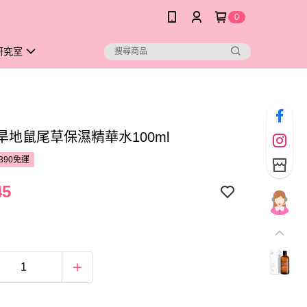
0
研究室
%旱地鼠尾草保濕精華水100ml
390免運
45