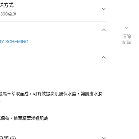
送方式
390免運
清除
Y SCHEMING
紀錄
次付款
付款
鼠尾草萃取而成，可有效提高肌膚保水度，讓肌膚水潤
。
感保養，植萃精華滲透肌底
y
享後付
類 (6)