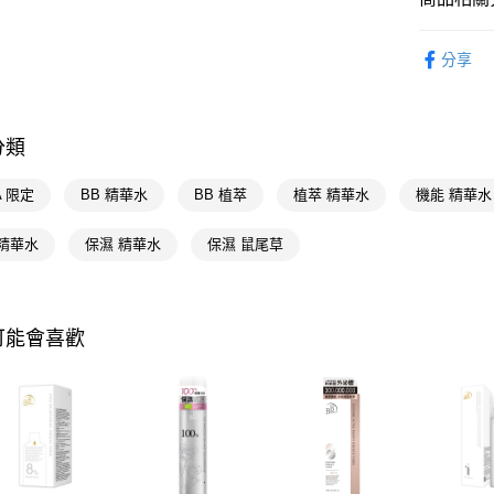
相關說明
【關於「A
醫學美容
即享券
AFTEE
分享
便利好安
醫學美容
１．簡單
２．便利
我的心機
運送方式
３．安心
分類
🎀獨家商品
全家取貨
【「AFT
每筆NT$6
📢主題活動
１．於結帳
A 限定
BB 精華水
BB 植萃
植萃 精華水
機能 精華水
付」結帳
數回饋
付款後全
２．訂單
 精華水
保濕 精華水
保濕 鼠尾草
📢主題活動
３．收到繳
每筆NT$6
／ATM／
※ 請注意
萊爾富取
絡購買商品
先享後付
每筆NT$6
可能會喜歡
※ 交易是
是否繳費成
付款後萊
付客戶支
每筆NT$6
【注意事
7-11取貨
１．透過由
交易，需
每筆NT$6
求債權轉