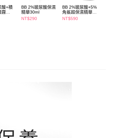
個人資料處理事宜，請瀏覽以下網址：
1取貨
尿酸+積
BB 2%玻尿酸保濕
BB 2%玻尿酸+5%
BB 4%朝鮮薊毛孔
ee.tw/terms/#terms3
噴霧
精華30ml
角鯊超保濕精華乳
細緻精華30ml
5，滿NT$490(含以上)免運費
年的使用者請事先徵得法定代理人或監護人之同意方可使用
30ml
NT$290
NT$590
NT$195
E先享後付」，若未經同意申辦者引起之損失，本公司不負相關責
AFTEE先享後付」時，將依據個別帳號之用戶狀況，依本公司
00，滿NT$790(含以上)免運費
核予不同之上限額度；若仍有額度不足之情形，本公司將視審查
用戶進行身份認證。
門市自取(由倉庫統一出貨)
一人註冊多個帳號或使用他人資訊註冊。若發現惡意使用之情
0，滿NT$290(含以上)免運費
科技股份有限公司將有權停止該用戶之使用額度並採取法律行