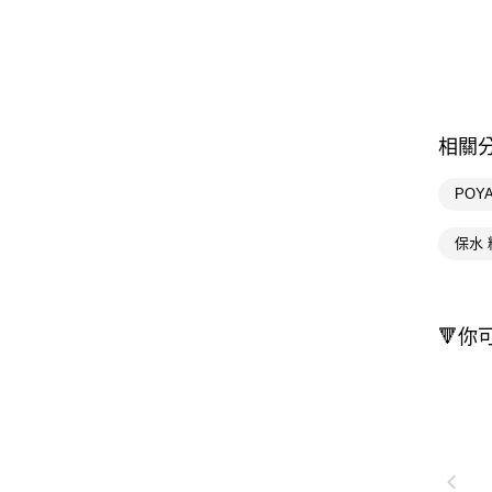
相關
POY
保水
🔻你