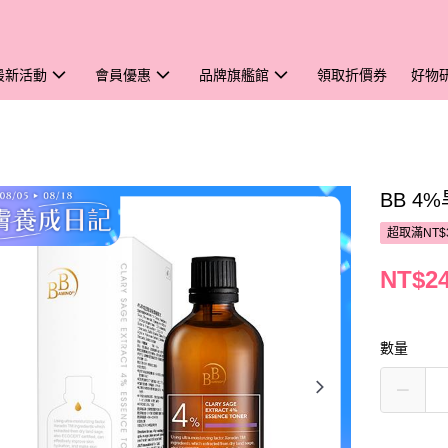
最新活動
會員優惠
品牌旗艦館
領取折價券
好物
BB 4
超取滿NT$
NT$2
數量