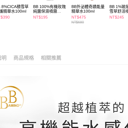
２．關於
付款後7-1
B 8%CICA積雪草
BB 100%有機玫瑰
BB外泌體奇蹟能量
BB 1%玻
https://aft
護精華水100ml
純露保濕噴霧
精華水100ml
雪草舒活
每筆NT$6
３．未成
100ml
100ml
$390
NT$195
NT$475
NT$245
「AFTE
宅配(本島)
NT$680
任。
４．使用「
每筆NT$1
即時審查
結果請求
付款後寶雅
５．嚴禁
每筆NT$8
形，恩沛
動。
說明
商品規格
相關推薦