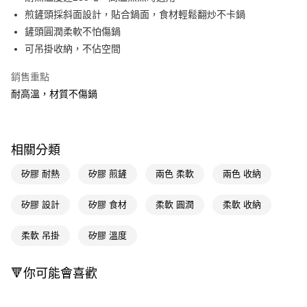
煎鏟頭採斜面設計，貼合鍋面，食材輕鬆翻炒不卡鍋
Apple Pay
鏟頭圓潤柔軟不怕傷鍋
街口支付
可吊掛收納，不佔空間
悠遊付
銷售重點
耐高溫，材質不傷鍋
Google Pay
AFTEE先享後付
相關說明
相關分類
【關於「AFTEE先享後付」】
即享券
AFTEE先享後付是「在收到商品之後才付款」的支付方式。 讓您購物簡單
矽膠 耐熱
矽膠 煎鏟
兩色 柔軟
兩色 收納
便利好安心！
１．簡單：不需註冊會員、不需綁卡、不需儲值。
運送方式
２．便利：只要手機號碼，簡訊認證，即可結帳。
矽膠 設計
矽膠 食材
柔軟 圓潤
柔軟 收納
３．安心：先確認商品／服務後，再付款。
全家取貨付款
柔軟 吊掛
矽膠 溫度
每筆NT$65，滿NT$390(含以上)免運費
【「AFTEE先享後付」結帳流程】
１．於結帳方式選擇「AFTEE先享後付」後，將跳轉至「AFTEE先享後付」
付款後全家取貨
結帳頁面，進行簡訊認證並確認金額後，即可完成結帳。
🔻你可能會喜歡
２．訂單成立數日內，您將收到繳費通知簡訊。
每筆NT$65，滿NT$390(含以上)免運費
３．收到繳費通知簡訊後14天內，點擊此簡訊中的連結，可透過四大超商／
ATM／網路銀行／等多元方式進行付款，方視為交易完成。