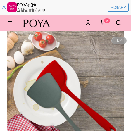
POYA寶雅
開啟APP
立刻使用官方APP
0
1
/
2