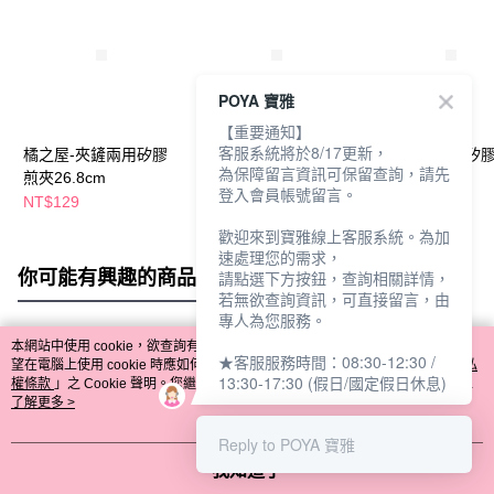
POYA 寶雅
【重要通知】
客服系統將於8/17更新，
橘之屋-夾鏟兩用矽膠
橘之屋櫸木柄矽膠煎
橘之屋櫸木柄矽
為保障留言資訊可保留查詢，請先
煎夾26.8cm
鏟-兩色任選
杓-兩色任選
登入會員帳號留言。
NT$129
NT$99
NT$99
歡迎來到寶雅線上客服系統。為加
速處理您的需求，
你可能有興趣的商品
全站排行
請點選下方按鈕，查詢相關詳情，
若無欲查詢資訊，可直接留言，由
專人為您服務。
本網站中使用 cookie，欲查詢有關本網站使用 cookie 方式之詳情，及若您不希
★客服服務時間：08:30-12:30 /
熱門標籤
望在電腦上使用 cookie 時應如何變更電腦的 cookie 設定，請參閱本網站「
隱私
13:30-17:30 (假日/國定假日休息)
權條款
」之 Cookie 聲明。您繼續使用本網站即表示您同意本公司得按本網站使
用條款之 Cookie 聲明使用 cookie。
了解更多 >
Reply to POYA 寶雅
我知道了