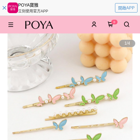
POYA寶雅
開啟APP
立刻使用官方APP
0
1
/
4