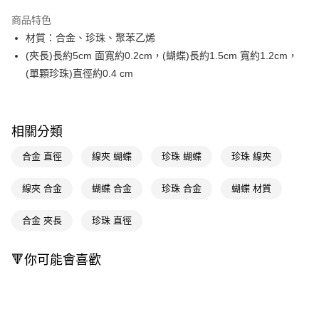
超商取貨付款
商品特色
LINE Pay
材質：合金、珍珠、聚苯乙烯
(夾長)長約5cm 面寬約0.2cm，(蝴蝶)長約1.5cm 寬約1.2cm，
Apple Pay
(單顆珍珠)直徑約0.4 cm
街口支付
悠遊付
相關分類
Google Pay
合金 直徑
線夾 蝴蝶
珍珠 蝴蝶
珍珠 線夾
AFTEE先享後付
相關說明
線夾 合金
蝴蝶 合金
珍珠 合金
蝴蝶 材質
【關於「AFTEE先享後付」】
即享券
AFTEE先享後付是「在收到商品之後才付款」的支付方式。 讓您購物簡單
合金 夾長
珍珠 直徑
便利好安心！
１．簡單：不需註冊會員、不需綁卡、不需儲值。
運送方式
２．便利：只要手機號碼，簡訊認證，即可結帳。
🔻你可能會喜歡
３．安心：先確認商品／服務後，再付款。
全家取貨付款
每筆NT$65，滿NT$390(含以上)免運費
【「AFTEE先享後付」結帳流程】
１．於結帳方式選擇「AFTEE先享後付」後，將跳轉至「AFTEE先享後付」
付款後全家取貨
結帳頁面，進行簡訊認證並確認金額後，即可完成結帳。