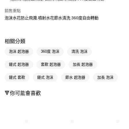
Apple Pay
銷售重點
泡沫水花防止飛濺.噴射水花節水清洗.360度自由轉動
街口支付
悠遊付
Google Pay
相關分類
AFTEE先享後付
泡沫 起泡器
360度 泡沫
清洗 泡沫
相關說明
【關於「AFTEE先享後付」】
鏈式 起泡器
套歁 起泡器
加長 起泡器
即享券
AFTEE先享後付是「在收到商品之後才付款」的支付方式。 讓您購物簡單
便利好安心！
鏈式 套歁
鏈式 泡沫
節水 起泡器
加長 泡沫
１．簡單：不需註冊會員、不需綁卡、不需儲值。
運送方式
２．便利：只要手機號碼，簡訊認證，即可結帳。
３．安心：先確認商品／服務後，再付款。
全家取貨付款
🔻你可能會喜歡
每筆NT$65，滿NT$390(含以上)免運費
【「AFTEE先享後付」結帳流程】
１．於結帳方式選擇「AFTEE先享後付」後，將跳轉至「AFTEE先享後付」
付款後全家取貨
結帳頁面，進行簡訊認證並確認金額後，即可完成結帳。
２．訂單成立數日內，您將收到繳費通知簡訊。
每筆NT$65，滿NT$390(含以上)免運費
３．收到繳費通知簡訊後14天內，點擊此簡訊中的連結，可透過四大超商／
ATM／網路銀行／等多元方式進行付款，方視為交易完成。