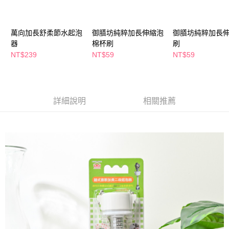
萊爾富取貨付款
※ 請注意：結帳手續完成當下不需立刻繳費，但若您需要取消訂單，請聯絡
每筆NT$65，滿NT$490(含以上)免運費
購買商品的店家。未經商家同意取消之訂單仍視為有效，需透過AFTEE先享
後付繳納相關費用。
萬向加長舒柔節水起泡
御膳坊純粹加長伸縮泡
御膳坊純粹加長
付款後萊爾富取貨
※ 交易是否成功請以「AFTEE先享後付 」之結帳頁面顯示為準，若有關於
是否繳費成功／繳費後需取消欲退款等相關疑問，請聯繫「AFTEE先享後付
器
棉杯刷
刷
每筆NT$65，滿NT$490(含以上)免運費
客戶支援中心」
https://netprotections.freshdesk.com/support/home
NT$239
NT$59
NT$59
7-11取貨付款
【注意事項】
１．透過由恩沛科技股份有限公司提供之「AFTEE先享後付」服務完成之交
每筆NT$65，滿NT$490(含以上)免運費
易，需依本服務之必要範圍內提供個人資料，並將交易相關給付款項請求債
權轉讓予恩沛科技股份有限公司。
付款後7-11取貨
詳細說明
相關推薦
２．關於個人資料處理事宜，請瀏覽以下網址：
每筆NT$65，滿NT$490(含以上)免運費
https://aftee.tw/terms/#terms3
３．未成年的使用者請事先徵得法定代理人或監護人之同意方可使用
宅配(本島)
「AFTEE先享後付」，若未經同意申辦者引起之損失，本公司不負相關責
任。
每筆NT$100，滿NT$790(含以上)免運費
４．使用「AFTEE先享後付」時，將依據個別帳號之用戶狀況，依本公司即
時審查核予不同之上限額度；若仍有額度不足之情形，本公司將視審查結果
付款後寶雅門市自取(由倉庫統一出貨)
請求用戶進行身份認證。
每筆NT$80，滿NT$290(含以上)免運費
５．嚴禁一人註冊多個帳號或使用他人資訊註冊。若發現惡意使用之情形，
恩沛科技股份有限公司將有權停止該用戶之使用額度並採取法律行動。