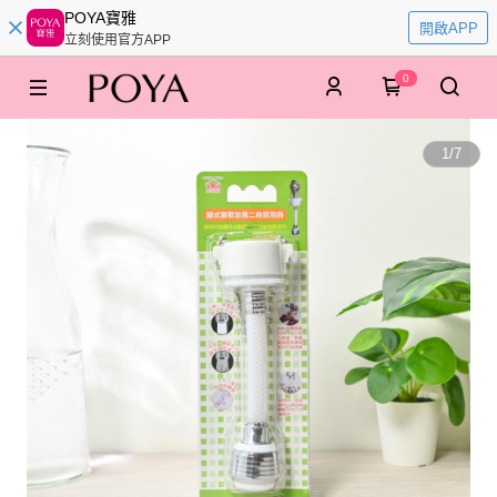
POYA寶雅
開啟APP
立刻使用官方APP
0
1
/
7