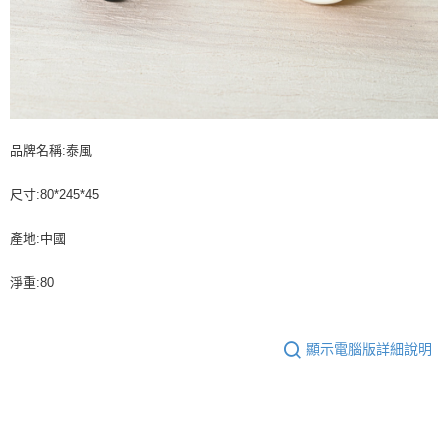
品牌名稱:泰風
尺寸:80*245*45
產地:中國
淨重:80
顯示電腦版詳細說明