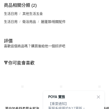
商品相關分類 (2)
生活日用
其他生活五金
生活日用
衛浴用品
蓮蓬頭/相關配件
評價
喜歡這個商品嗎？購買後給他一個好評吧
🔻你可能會喜歡
POYA 寶雅
【重要通知】
客服系統將於8/17更新，
萬向加長舒柔節水起泡
御膳坊純粹加長伸縮泡
御膳坊純粹加長