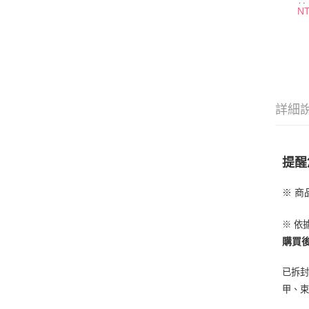
片
NT
詳細
提醒
※ 
※ 依
購買
已拆
甲、束