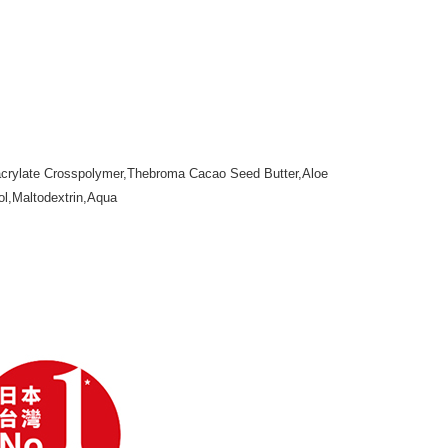
crylate Crosspolymer,Thebroma Cacao Seed Butter,Aloe
ol,Maltodextrin,Aqua