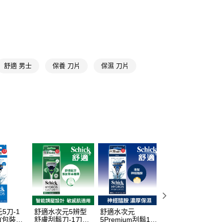
享後付
男士保養
FTEE先享後付」】
★品牌精選
舒適 Schick
先享後付是「在收到商品之後才付款」的支付方式。 讓您購物簡單
心！
：不需註冊會員、不需綁卡、不需儲值。
：只要手機號碼，簡訊認證，即可結帳。
舒適 男士
保養 刀片
保濕 刀片
：先確認商品／服務後，再付款。
付款
EE先享後付」結帳流程】
5，滿NT$390(含以上)免運費
方式選擇「AFTEE先享後付」後，將跳轉至「AFTEE先享後
頁面，進行簡訊認證並確認金額後，即可完成結帳。
家取貨
成立數日內，您將收到繳費通知簡訊。
費通知簡訊後14天內，點擊此簡訊中的連結，可透過四大超商
5，滿NT$390(含以上)免運費
網路銀行／等多元方式進行付款，方視為交易完成。
：結帳手續完成當下不需立刻繳費，但若您需要取消訂單，請聯
貨付款
的店家。未經商家同意取消之訂單仍視為有效，需透過AFTEE
繳納相關費用。
5，滿NT$490(含以上)免運費
否成功請以「AFTEE先享後付 」之結帳頁面顯示為準，若有關於
功／繳費後需取消欲退款等相關疑問，請聯繫「AFTEE先享後
爾富取貨
援中心」
https://netprotections.freshdesk.com/support/home
5，滿NT$490(含以上)免運費
項】
付款
恩沛科技股份有限公司提供之「AFTEE先享後付」服務完成之
5刀-1
舒適水次元5辨型
舒適水次元
舒適水次元5辨型
依本服務之必要範圍內提供個人資料，並將交易相關給付款項請
(包裝隨
舒膚刮鬍刀-1刀把
5Premium刮鬍1刀
舒膚刮鬍刀頭4入
5，滿NT$490(含以上)免運費