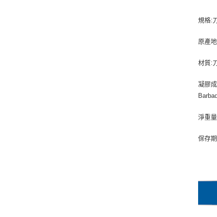
規格:
原產地
材質:
凝膠成分:P
Barbad
淨重量:
保存期