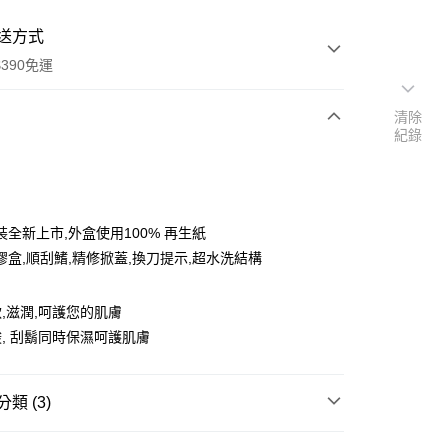
送方式
390免運
清除
紀錄
次付款
付款
裝全新上市,外盒使用100% 再生紙
膠盒,順刮鰭,精修掀蓋,換刀提示,超水洗結構
,滋潤,呵護您的肌膚
, 刮鬍同時保濕呵護肌膚
類 (3)
y
男仕清潔
刮鬍