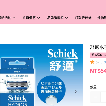
最新活動
會員優惠
品牌旗艦館
領取折價券
好物
舒適水
超取滿NT$
5 (
3
NT$5
數量