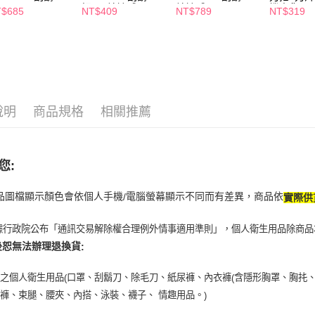
求債權轉
把2刀片敏感
片敏感肌
機出貨)
$685
NT$409
NT$789
NT$319
２．關於
付款後7-1
https://aft
每筆NT$6
３．未成
「AFTE
宅配(本島)
任。
４．使用「
每筆NT$1
即時審查
結果請求
說明
商品規格
相關推薦
付款後寶雅
５．嚴禁
每筆NT$8
形，恩沛
動。
您
:
商品圖檔顯示顏色會依個人手機
電腦螢幕顯示不同而有差異，商品依
/
實際供
據行政院公布「通訊交易解除權合理例外情事適用準則」，個人衛生用品除商品
後恕無法辦理退換貨
:
封之個人衛生用品
口罩、刮鬍刀、除毛刀、紙尿褲、內衣褲
含隱形胸罩、胸扥
(
(
褲、束腿、腰夾、內搭、泳裝、襪子、 情趣用品。
)