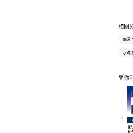
相關
保濕 
水洗 
🔻你
舒
5