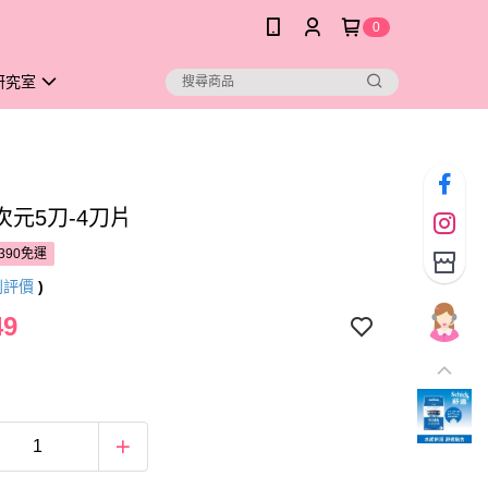
0
研究室
次元5刀-4刀片
390免運
則評價
)
49