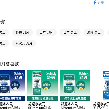
AFTEE先
分享
相關說明
男士專區
【關於「A
即享券
個人清潔
AFTEE
便利好安
分類
１．簡單
２．便利
運送方式
男士
舒適 刀片
日本 刀片
日本 男士
清爽 男士
３．安心
全家取貨
【「AFT
男士
水次元 刀片
每筆NT$6
１．於結帳
付」結帳
付款後全
２．訂單
３．收到繳
每筆NT$6
可能會喜歡
／ATM／
※ 請注意
萊爾富取
絡購買商品
先享後付
每筆NT$6
※ 交易是
是否繳費成
付款後萊
付客戶支
每筆NT$6
【注意事
7-11取貨
１．透過由
適水次元
舒適水次元
舒適水次元
舒適水次元
交易，需
Premium刮鬍4刀
5Premium刮鬍1刀
5Premium刮鬍4刀
刀把2刀片
每筆NT$6