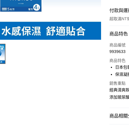
付款與運
超取滿NT$
付款方式
商品特色
POYA支付
商品編號
9939633
信用卡一
商品特色
超商取貨
日本包
保濕凝
LINE Pay
銷售重點
Apple Pay
經典清爽款
添加玻尿酸
街口支付
悠遊付
商品相關分
Google Pa
個人清潔