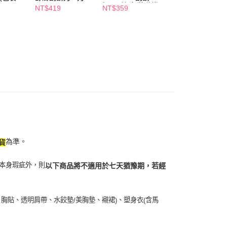
讓予恩沛科技股份有限公司。
2刀頭
把2刀片(包裝隨機
裝
NT$419
NT$359
NT$799
出貨)
個人資料處理事宜，請瀏覽以下網址：
1取貨
ee.tw/terms/#terms3
5，滿NT$490(含以上)免運費
年的使用者請事先徵得法定代理人或監護人之同意方可使用
E先享後付」，若未經同意申辦者引起之損失，本公司不負相關責
AFTEE先享後付」時，將依據個別帳號之用戶狀況，依本公司
00，滿NT$790(含以上)免運費
核予不同之上限額度；若仍有額度不足之情形，本公司將視審查
用戶進行身份認證。
門市自取(由倉庫統一出貨)
一人註冊多個帳號或使用他人資訊註冊。若發現惡意使用之情
0，滿NT$290(含以上)免運費
科技股份有限公司將有權停止該用戶之使用額度並採取法律行
為準。
貨
本身瑕疵外，則
以下商品將不適用於七天猶豫期，若經
、胸貼、透明肩帶、水餃墊
美胸墊、襯裙
、塑身衣
含馬
/
)
(