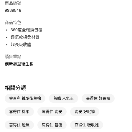
商品編號
LINE Pay
9939546
Apple Pay
商品特色
街口支付
360度全環繞包覆
悠遊付
透氣款棉柔材質
超長吸收體
Google Pay
銷售重點
AFTEE先享後付
創新褲型衛生棉
相關說明
【關於「AFTEE先享後付」】
即享券
AFTEE先享後付是「在收到商品之後才付款」的支付方式。 讓您購物簡單
便利好安心！
相關分類
１．簡單：不需註冊會員、不需綁卡、不需儲值。
運送方式
２．便利：只要手機號碼，簡訊認證，即可結帳。
３．安心：先確認商品／服務後，再付款。
金百利 褲型衛生棉
首購 人氣王
靠得住 好眠褲
全家取貨付款
每筆NT$65，滿NT$390(含以上)免運費
【「AFTEE先享後付」結帳流程】
靠得住 棉柔
靠得住 晚安
晚安 好眠褲
１．於結帳方式選擇「AFTEE先享後付」後，將跳轉至「AFTEE先享後付」
付款後全家取貨
結帳頁面，進行簡訊認證並確認金額後，即可完成結帳。
２．訂單成立數日內，您將收到繳費通知簡訊。
靠得住 透氣
靠得住 包覆
靠得住 吸收體
每筆NT$65，滿NT$390(含以上)免運費
３．收到繳費通知簡訊後14天內，點擊此簡訊中的連結，可透過四大超商／