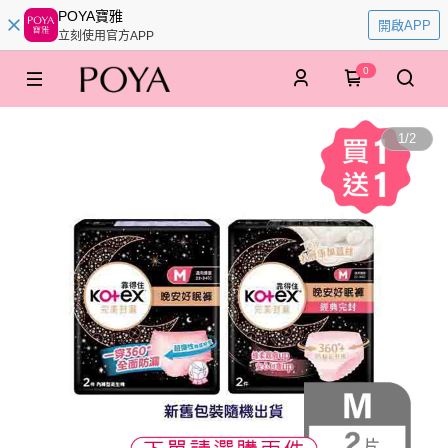
POYA寶雅
開啟APP
立刻使用官方APP
0
1
/
2