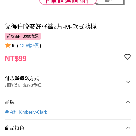
靠得住晚安好眠褲2片-M-款式隨機
超取滿NT$390免運
5
(
12
則評價
)
NT$99
付款與運送方式
超取滿NT$390免運
付款方式
品牌
POYA支付
金百利 Kimberly-Clark
信用卡一次付款
商品特色
超商取貨付款