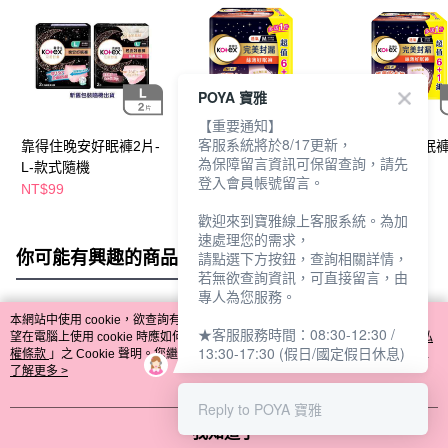
POYA 寶雅
【重要通知】
客服系統將於8/17更新，
靠得住晚安好眠褲2片-
靠得住絲薄好眠褲6+1
靠得住絲薄好眠褲
為保障留言資訊可保留查詢，請先
L-款式隨機
片-M
片-L號
登入會員帳號留言。
NT$99
NT$159
NT$159
NT$339
NT$339
歡迎來到寶雅線上客服系統。為加
速處理您的需求，
你可能有興趣的商品
全站排行
請點選下方按鈕，查詢相關詳情，
若無欲查詢資訊，可直接留言，由
專人為您服務。
本網站中使用 cookie，欲查詢有關本網站使用 cookie 方式之詳情，及若您不希
★客服服務時間：08:30-12:30 /
熱門標籤
望在電腦上使用 cookie 時應如何變更電腦的 cookie 設定，請參閱本網站「
隱私
13:30-17:30 (假日/國定假日休息)
權條款
」之 Cookie 聲明。您繼續使用本網站即表示您同意本公司得按本網站使
用條款之 Cookie 聲明使用 cookie。
了解更多 >
Reply to POYA 寶雅
我知道了