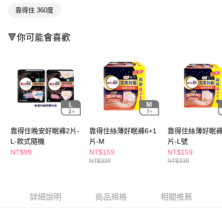
ATM／網路銀行／等多元方式進行付款，方視為交易完成。
萊爾富取貨付款
靠得住 360度
※ 請注意：結帳手續完成當下不需立刻繳費，但若您需要取消訂單，請聯絡
每筆NT$65，滿NT$490(含以上)免運費
購買商品的店家。未經商家同意取消之訂單仍視為有效，需透過AFTEE先享
後付繳納相關費用。
🔻你可能會喜歡
付款後萊爾富取貨
※ 交易是否成功請以「AFTEE先享後付 」之結帳頁面顯示為準，若有關於
是否繳費成功／繳費後需取消欲退款等相關疑問，請聯繫「AFTEE先享後付
每筆NT$65，滿NT$490(含以上)免運費
客戶支援中心」
https://netprotections.freshdesk.com/support/home
7-11取貨付款
【注意事項】
１．透過由恩沛科技股份有限公司提供之「AFTEE先享後付」服務完成之交
每筆NT$65，滿NT$490(含以上)免運費
易，需依本服務之必要範圍內提供個人資料，並將交易相關給付款項請求債
權轉讓予恩沛科技股份有限公司。
付款後7-11取貨
２．關於個人資料處理事宜，請瀏覽以下網址：
每筆NT$65，滿NT$490(含以上)免運費
https://aftee.tw/terms/#terms3
靠得住晚安好眠褲2片-
靠得住絲薄好眠褲6+1
靠得住絲薄好眠褲
３．未成年的使用者請事先徵得法定代理人或監護人之同意方可使用
宅配(本島)
「AFTEE先享後付」，若未經同意申辦者引起之損失，本公司不負相關責
L-款式隨機
片-M
片-L號
任。
每筆NT$100，滿NT$790(含以上)免運費
NT$99
NT$159
NT$159
４．使用「AFTEE先享後付」時，將依據個別帳號之用戶狀況，依本公司即
NT$339
NT$339
時審查核予不同之上限額度；若仍有額度不足之情形，本公司將視審查結果
付款後寶雅門市自取(由倉庫統一出貨)
請求用戶進行身份認證。
每筆NT$80，滿NT$290(含以上)免運費
５．嚴禁一人註冊多個帳號或使用他人資訊註冊。若發現惡意使用之情形，
恩沛科技股份有限公司將有權停止該用戶之使用額度並採取法律行動。
詳細說明
商品規格
相關推薦