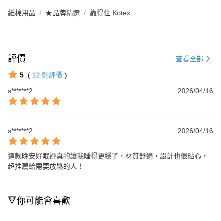
紙棉用品
★品牌精選
靠得住 Kotex
評價
查看全部
5
(
12
則評價
)
s*******2
2026/04/16
s*******2
2026/04/16
這款晚安好眠褲真的讓我睡得更穩了，材質舒適，設計也很貼心，
超推薦給需要放鬆的人！
🔻你可能會喜歡