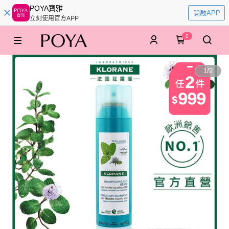
POYA寶雅
開啟APP
立刻使用官方APP
0
1
/
2