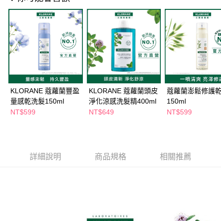
萊爾富取貨付款
※ 請注意：結帳手續完成當下不需立刻繳費，但若您需要取消訂單，請聯絡
每筆NT$65，滿NT$490(含以上)免運費
購買商品的店家。未經商家同意取消之訂單仍視為有效，需透過AFTEE先享
後付繳納相關費用。
付款後萊爾富取貨
※ 交易是否成功請以「AFTEE先享後付 」之結帳頁面顯示為準，若有關於
是否繳費成功／繳費後需取消欲退款等相關疑問，請聯繫「AFTEE先享後付
每筆NT$65，滿NT$490(含以上)免運費
客戶支援中心」
https://netprotections.freshdesk.com/support/home
7-11取貨付款
【注意事項】
１．透過由恩沛科技股份有限公司提供之「AFTEE先享後付」服務完成之交
每筆NT$65，滿NT$490(含以上)免運費
易，需依本服務之必要範圍內提供個人資料，並將交易相關給付款項請求債
KLORANE 蔻蘿蘭豐盈
KLORANE 蔻蘿蘭頭皮
蔻蘿蘭澎鬆修護
權轉讓予恩沛科技股份有限公司。
付款後7-11取貨
量感乾洗髮150ml
淨化涼感洗髮精400ml
150ml
２．關於個人資料處理事宜，請瀏覽以下網址：
每筆NT$65，滿NT$490(含以上)免運費
https://aftee.tw/terms/#terms3
NT$599
NT$649
NT$599
３．未成年的使用者請事先徵得法定代理人或監護人之同意方可使用
宅配(本島)
「AFTEE先享後付」，若未經同意申辦者引起之損失，本公司不負相關責
任。
每筆NT$100，滿NT$790(含以上)免運費
４．使用「AFTEE先享後付」時，將依據個別帳號之用戶狀況，依本公司即
時審查核予不同之上限額度；若仍有額度不足之情形，本公司將視審查結果
詳細說明
商品規格
相關推薦
付款後寶雅門市自取(由倉庫統一出貨)
請求用戶進行身份認證。
每筆NT$80，滿NT$290(含以上)免運費
５．嚴禁一人註冊多個帳號或使用他人資訊註冊。若發現惡意使用之情形，
恩沛科技股份有限公司將有權停止該用戶之使用額度並採取法律行動。