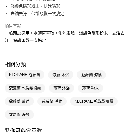
淺膚色隱形粉末，快速隱形
Apple Pay
去油去汙、保護頭髮一次搞定
街口支付
銷售重點
悠遊付
一般頭皮適用，水薄荷萃取，沁涼澎鬆，淺膚色隱形粉末，去油去
汙、保護頭髮一次搞定
Google Pay
AFTEE先享後付
相關說明
相關分類
【關於「AFTEE先享後付」】
即享券
AFTEE先享後付是「在收到商品之後才付款」的支付方式。 讓您購物簡單
KLORANE 蔻蘿蘭
涼感 沐浴
蔻蘿蘭 涼感
便利好安心！
１．簡單：不需註冊會員、不需綁卡、不需儲值。
運送方式
２．便利：只要手機號碼，簡訊認證，即可結帳。
蔻蘿蘭 乾洗髮噴霧
薄荷 沐浴
薄荷 粉末
３．安心：先確認商品／服務後，再付款。
全家取貨付款
蔻蘿蘭 薄荷
蔻蘿蘭 淨化
KLORANE 乾洗髮噴霧
每筆NT$65，滿NT$390(含以上)免運費
【「AFTEE先享後付」結帳流程】
１．於結帳方式選擇「AFTEE先享後付」後，將跳轉至「AFTEE先享後付」
付款後全家取貨
結帳頁面，進行簡訊認證並確認金額後，即可完成結帳。
蔻蘿蘭 洗髮
２．訂單成立數日內，您將收到繳費通知簡訊。
每筆NT$65，滿NT$390(含以上)免運費
３．收到繳費通知簡訊後14天內，點擊此簡訊中的連結，可透過四大超商／
ATM／網路銀行／等多元方式進行付款，方視為交易完成。
🔻你可能會喜歡