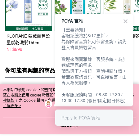
POYA 寶雅
【重要通知】
客服系統將於8/17更新，
KLORANE 蔻蘿蘭豐盈
KLORANE 蔻蘿蘭頭皮
蔻蘿蘭澎鬆修護
為保障留言資訊可保留查詢，請先
量感乾洗髮150ml
淨化涼感洗髮精400ml
150ml
登入會員帳號留言。
NT$599
NT$649
NT$599
歡迎來到寶雅線上客服系統。為加
速處理您的需求，
你可能有興趣的商品
全站排行
請點選下方按鈕，查詢相關詳情，
若無欲查詢資訊，可直接留言，由
專人為您服務。
本網站中使用 cookie，欲查詢有關本網站使用 cookie 方式之詳情，及若您不希
★客服服務時間：08:30-12:30 /
熱門標籤
望在電腦上使用 cookie 時應如何變更電腦的 cookie 設定，請參閱本網站「
隱私
13:30-17:30 (假日/國定假日休息)
權條款
」之 Cookie 聲明。您繼續使用本網站即表示您同意本公司得按本網站使
用條款之 Cookie 聲明使用 cookie。
了解更多 >
Reply to POYA 寶雅
我知道了