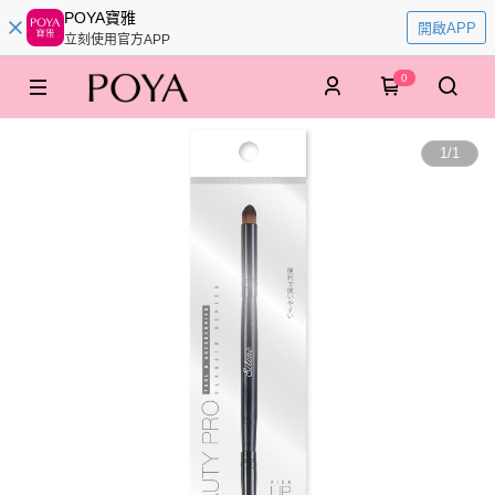
POYA寶雅
開啟APP
立刻使用官方APP
0
1
/
1