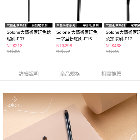
ATM／網路銀行／等多元方式進行付款，方視為交易完成。
萊爾富取貨付款
※ 請注意：結帳手續完成當下不需立刻繳費，但若您需要取消訂單，請聯絡
每筆NT$65，滿NT$490(含以上)免運費
購買商品的店家。未經商家同意取消之訂單仍視為有效，需透過AFTEE先享
後付繳納相關費用。
付款後萊爾富取貨
※ 交易是否成功請以「AFTEE先享後付 」之結帳頁面顯示為準，若有關於
是否繳費成功／繳費後需取消欲退款等相關疑問，請聯繫「AFTEE先享後付
Solone大藝術家玩色遮
Solone 大藝術家玩色
Solone大藝術家
每筆NT$65，滿NT$490(含以上)免運費
客戶支援中心」
https://netprotections.freshdesk.com/support/home
瑕刷-F07
一字型粉底刷-F16
朵定妝刷-F12
7-11取貨付款
NT$213
NT$298
NT$468
【注意事項】
NT$250
NT$350
NT$550
１．透過由恩沛科技股份有限公司提供之「AFTEE先享後付」服務完成之交
每筆NT$65，滿NT$490(含以上)免運費
易，需依本服務之必要範圍內提供個人資料，並將交易相關給付款項請求債
權轉讓予恩沛科技股份有限公司。
付款後7-11取貨
２．關於個人資料處理事宜，請瀏覽以下網址：
每筆NT$65，滿NT$490(含以上)免運費
詳細說明
商品規格
相關推薦
https://aftee.tw/terms/#terms3
３．未成年的使用者請事先徵得法定代理人或監護人之同意方可使用
宅配(本島)
「AFTEE先享後付」，若未經同意申辦者引起之損失，本公司不負相關責
任。
每筆NT$100，滿NT$790(含以上)免運費
４．使用「AFTEE先享後付」時，將依據個別帳號之用戶狀況，依本公司即
時審查核予不同之上限額度；若仍有額度不足之情形，本公司將視審查結果
付款後寶雅門市自取(由倉庫統一出貨)
請求用戶進行身份認證。
每筆NT$80，滿NT$290(含以上)免運費
５．嚴禁一人註冊多個帳號或使用他人資訊註冊。若發現惡意使用之情形，
恩沛科技股份有限公司將有權停止該用戶之使用額度並採取法律行動。