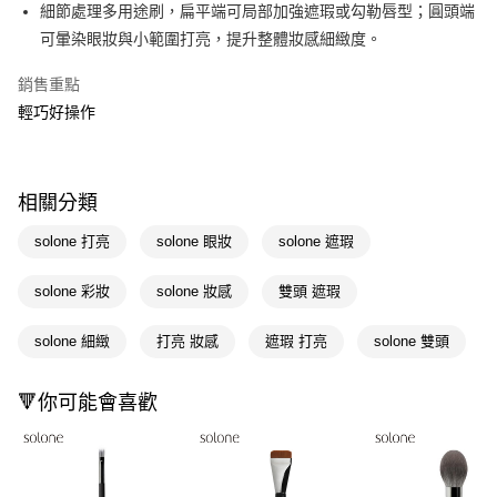
LINE Pay
細節處理多用途刷，扁平端可局部加強遮瑕或勾勒唇型；圓頭端
可暈染眼妝與小範圍打亮，提升整體妝感細緻度。
Apple Pay
銷售重點
街口支付
輕巧好操作
悠遊付
Google Pay
相關分類
AFTEE先享後付
相關說明
solone 打亮
solone 眼妝
solone 遮瑕
【關於「AFTEE先享後付」】
即享券
AFTEE先享後付是「在收到商品之後才付款」的支付方式。 讓您購物簡單
solone 彩妝
solone 妝感
雙頭 遮瑕
便利好安心！
１．簡單：不需註冊會員、不需綁卡、不需儲值。
運送方式
solone 細緻
打亮 妝感
遮瑕 打亮
solone 雙頭
２．便利：只要手機號碼，簡訊認證，即可結帳。
３．安心：先確認商品／服務後，再付款。
全家取貨付款
每筆NT$65，滿NT$390(含以上)免運費
🔻你可能會喜歡
【「AFTEE先享後付」結帳流程】
１．於結帳方式選擇「AFTEE先享後付」後，將跳轉至「AFTEE先享後付」
付款後全家取貨
結帳頁面，進行簡訊認證並確認金額後，即可完成結帳。
２．訂單成立數日內，您將收到繳費通知簡訊。
每筆NT$65，滿NT$390(含以上)免運費
３．收到繳費通知簡訊後14天內，點擊此簡訊中的連結，可透過四大超商／