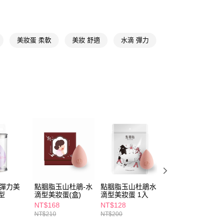
FTEE先享後付」】
先享後付是「在收到商品之後才付款」的支付方式。 讓您購物簡單
心！
美妝蛋 柔軟
美妝 舒適
水滴 彈力
：不需註冊會員、不需綁卡、不需儲值。
：只要手機號碼，簡訊認證，即可結帳。
：先確認商品／服務後，再付款。
付款
EE先享後付」結帳流程】
5，滿NT$390(含以上)免運費
方式選擇「AFTEE先享後付」後，將跳轉至「AFTEE先享後
頁面，進行簡訊認證並確認金額後，即可完成結帳。
家取貨
成立數日內，您將收到繳費通知簡訊。
費通知簡訊後14天內，點擊此簡訊中的連結，可透過四大超商
5，滿NT$390(含以上)免運費
網路銀行／等多元方式進行付款，方視為交易完成。
：結帳手續完成當下不需立刻繳費，但若您需要取消訂單，請聯
貨付款
的店家。未經商家同意取消之訂單仍視為有效，需透過AFTEE
繳納相關費用。
5，滿NT$490(含以上)免運費
否成功請以「AFTEE先享後付 」之結帳頁面顯示為準，若有關於
功／繳費後需取消欲退款等相關疑問，請聯繫「AFTEE先享後
爾富取貨
援中心」
https://netprotections.freshdesk.com/support/home
D彈力美
點胭脂玉山杜鵑-水
點胭脂玉山杜鵑水
TOPPRO超彈力
5，滿NT$490(含以上)免運費
型
滴型美妝蛋(盒)
滴型美妝蛋 1入
3D美妝蛋-莫蘭迪
項】
藍
NT$168
NT$128
NT$115
付款
恩沛科技股份有限公司提供之「AFTEE先享後付」服務完成之
NT$210
NT$200
依本服務之必要範圍內提供個人資料，並將交易相關給付款項請
5，滿NT$490(含以上)免運費