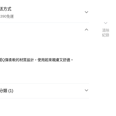
送方式
390免運
清除
紀錄
次付款
付款
感Q彈柔軟的材質設計，使用起來親膚又舒適。
類 (1)
彩妝工具
海綿/粉撲/美妝蛋
y
享後付