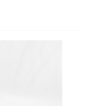
讓予恩沛科技股份有限公司。
個人資料處理事宜，請瀏覽以下網址：
1取貨
ee.tw/terms/#terms3
5，滿NT$490(含以上)免運費
年的使用者請事先徵得法定代理人或監護人之同意方可使用
E先享後付」，若未經同意申辦者引起之損失，本公司不負相關責
AFTEE先享後付」時，將依據個別帳號之用戶狀況，依本公司
00，滿NT$790(含以上)免運費
核予不同之上限額度；若仍有額度不足之情形，本公司將視審查
用戶進行身份認證。
門市自取(由倉庫統一出貨)
一人註冊多個帳號或使用他人資訊註冊。若發現惡意使用之情
0，滿NT$290(含以上)免運費
科技股份有限公司將有權停止該用戶之使用額度並採取法律行