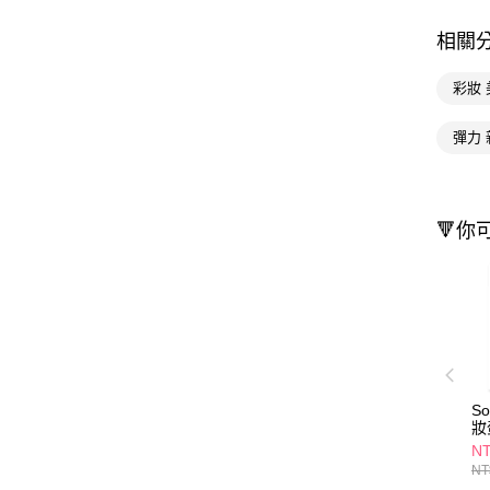
相關
彩妝
彈力 
🔻你
S
妝
N
NT