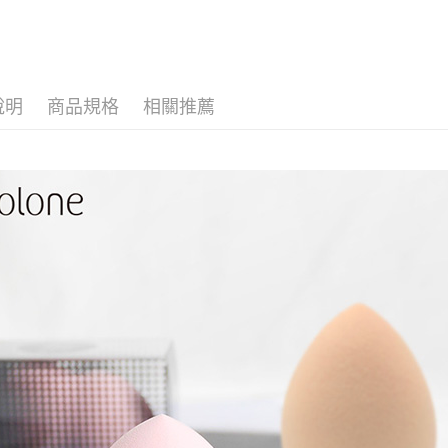
求債權轉
２．關於
付款後7-1
https://aft
每筆NT$6
３．未成
「AFTE
宅配(本島)
任。
說明
商品規格
相關推薦
４．使用「
每筆NT$1
即時審查
結果請求
付款後寶雅
５．嚴禁
每筆NT$8
形，恩沛
動。