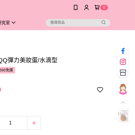
0
研究室
neQQ彈力美妝蛋/水滴型
390免運
9