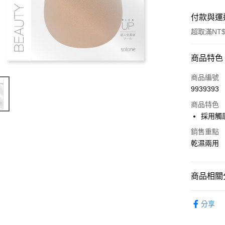
付款與運
超取滿NT$
付款方式
商品特色
POYA支付
商品編號
9939393
信用卡一
商品特色
超商取貨
採用觸
LINE Pay
銷售重點
乾濕兩用
Apple Pay
街口支付
商品相關分
悠遊付
時尚彩妝
分享
Google Pa
AFTEE先