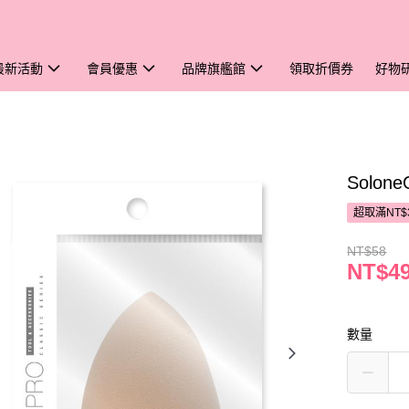
最新活動
會員優惠
品牌旗艦館
領取折價券
好物
Solo
超取滿NT$
NT$58
NT$4
數量