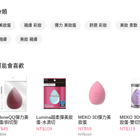
相關說明
分類
【關於「A
即享券
AFTEE
便利好安
 美妝蛋
親膚 彩妝
彈力 美妝蛋
舒適 彩妝
美妝 柔軟
１．簡單
２．便利
運送方式
親膚
美妝 親膚
３．安心
全家取貨
【「AFT
每筆NT$6
１．於結帳
付」結帳
可能會喜歡
付款後全
２．訂單
３．收到繳
每筆NT$6
／ATM／
※ 請注意
萊爾富取
絡購買商品
先享後付
每筆NT$6
※ 交易是
是否繳費成
付款後萊
付客戶支
oloneQQ彈力美
Lumina超柔彈美妝
MEKO 3D彈力美
MEKO 3
每筆NT$6
蛋/斜切型
蛋-水滴切
妝蛋
妝蛋-雙切
【注意事
T$49
NT$109
NT$59
NT$119
7-11取貨
１．透過由
$58
NT$119
交易，需
每筆NT$6