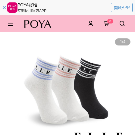
POYA寶雅
開啟APP
立刻使用官方APP
0
1
/
4