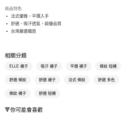
超商取貨付款
商品特色
LINE Pay
法式優雅，平價入手
舒適、吸汗透氣，超優品質
Apple Pay
台灣嚴選織造
街口支付
悠遊付
相關分類
Google Pay
ELLE 襪子
吸汗 襪子
平價 襪子
條紋 短襪
AFTEE先享後付
相關說明
舒適 條紋
舒適 襪子
法式 條紋
舒適 多色
【關於「AFTEE先享後付」】
即享券
AFTEE先享後付是「在收到商品之後才付款」的支付方式。 讓您購物簡單
條紋 襪子
舒適 短襪
便利好安心！
１．簡單：不需註冊會員、不需綁卡、不需儲值。
運送方式
２．便利：只要手機號碼，簡訊認證，即可結帳。
🔻你可能會喜歡
３．安心：先確認商品／服務後，再付款。
全家取貨付款
每筆NT$65，滿NT$390(含以上)免運費
【「AFTEE先享後付」結帳流程】
１．於結帳方式選擇「AFTEE先享後付」後，將跳轉至「AFTEE先享後付」
付款後全家取貨
結帳頁面，進行簡訊認證並確認金額後，即可完成結帳。