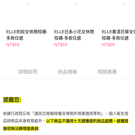
２．訂單成立數日內，您將收到繳費通知簡訊。
每筆NT$65，滿NT$390(含以上)免運費
３．收到繳費通知簡訊後14天內，點擊此簡訊中的連結，可透過四大超商／
ATM／網路銀行／等多元方式進行付款，方視為交易完成。
萊爾富取貨付款
※ 請注意：結帳手續完成當下不需立刻繳費，但若您需要取消訂單，請聯絡
每筆NT$65，滿NT$490(含以上)免運費
購買商品的店家。未經商家同意取消之訂單仍視為有效，需透過AFTEE先享
後付繳納相關費用。
ELLE豹紋女休閒短襪-
ELLE日系小花女休閒
ELLE春漾花華女
付款後萊爾富取貨
※ 交易是否成功請以「AFTEE先享後付 」之結帳頁面顯示為準，若有關於
多款任選
短襪-多款任選
短襪-多款任選
是否繳費成功／繳費後需取消欲退款等相關疑問，請聯繫「AFTEE先享後付
NT$59
NT$59
NT$59
每筆NT$65，滿NT$490(含以上)免運費
客戶支援中心」
https://netprotections.freshdesk.com/support/home
7-11取貨付款
【注意事項】
１．透過由恩沛科技股份有限公司提供之「AFTEE先享後付」服務完成之交
每筆NT$65，滿NT$490(含以上)免運費
易，需依本服務之必要範圍內提供個人資料，並將交易相關給付款項請求債
詳細說明
商品規格
相關推薦
權轉讓予恩沛科技股份有限公司。
付款後7-11取貨
２．關於個人資料處理事宜，請瀏覽以下網址：
每筆NT$65，滿NT$490(含以上)免運費
https://aftee.tw/terms/#terms3
３．未成年的使用者請事先徵得法定代理人或監護人之同意方可使用
宅配(本島)
「AFTEE先享後付」，若未經同意申辦者引起之損失，本公司不負相關責
提醒您:
任。
每筆NT$100，滿NT$790(含以上)免運費
４．使用「AFTEE先享後付」時，將依據個別帳號之用戶狀況，依本公司即
時審查核予不同之上限額度；若仍有額度不足之情形，本公司將視審查結果
依據行政院公布「通訊交易解除權合理例外情事適用準則」，個人衛生用
付款後寶雅門市自取(由倉庫統一出貨)
請求用戶進行身份認證。
品除商品本身有瑕疵外，
以下商品不適用七天猶豫期的商品服務，經購買
每筆NT$80，滿NT$290(含以上)免運費
５．嚴禁一人註冊多個帳號或使用他人資訊註冊。若發現惡意使用之情形，
:
後恕無法辦理退換貨
恩沛科技股份有限公司將有權停止該用戶之使用額度並採取法律行動。