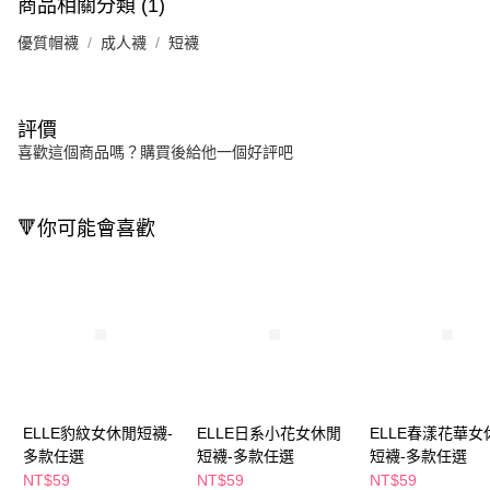
商品相關分類 (1)
優質帽襪
成人襪
短襪
評價
喜歡這個商品嗎？購買後給他一個好評吧
🔻你可能會喜歡
ELLE豹紋女休閒短襪-
ELLE日系小花女休閒
ELLE春漾花華女
多款任選
短襪-多款任選
短襪-多款任選
NT$59
NT$59
NT$59