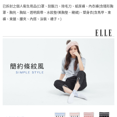
已拆封之個人衛生用品(口罩、刮鬍刀、除毛刀、紙尿褲、內衣褲(含隱形胸
罩、胸扥、胸貼、透明肩帶、水餃墊/美胸墊、襯裙)、塑身衣(含馬甲、束
褲、束腿、腰夾、內搭、泳裝、襪子。)