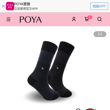
POYA寶雅
開啟APP
立刻使用官方APP
0
1
/
3