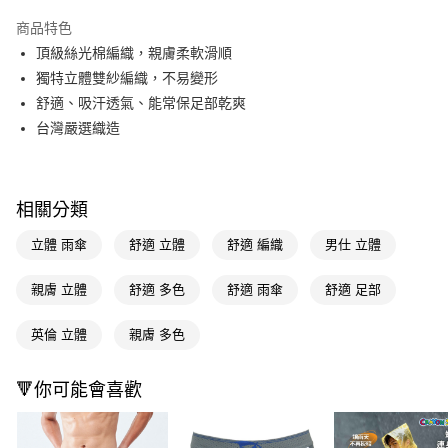
超商取貨付款
商品特色
LINE Pay
頂級絲光棉編織，親膚柔軟滑順
獨特立體雙紗編織，不易變形
Apple Pay
舒適、吸汗透氣、能常保足部乾爽
街口支付
台灣嚴選織造
悠遊付
Google Pay
相關分類
AFTEE先享後付
立體 雨傘
舒適 立體
舒適 編織
男仕 立體
相關說明
【關於「AFTEE先享後付」】
親膚 立體
舒適 多色
舒適 雨傘
舒適 足部
即享券
AFTEE先享後付是「在收到商品之後才付款」的支付方式。 讓您購物簡單
便利好安心！
１．簡單：不需註冊會員、不需綁卡、不需儲值。
英倫 立體
親膚 多色
運送方式
２．便利：只要手機號碼，簡訊認證，即可結帳。
３．安心：先確認商品／服務後，再付款。
全家取貨付款
🔻你可能會喜歡
每筆NT$65，滿NT$390(含以上)免運費
【「AFTEE先享後付」結帳流程】
１．於結帳方式選擇「AFTEE先享後付」後，將跳轉至「AFTEE先享後付」
付款後全家取貨
結帳頁面，進行簡訊認證並確認金額後，即可完成結帳。