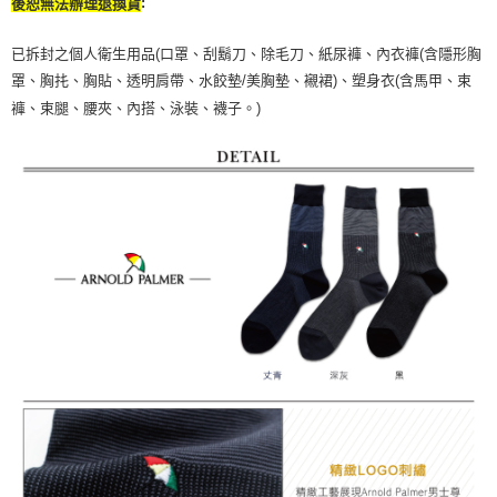
:
後恕無法辦理退換貨
已拆封之個人衛生用品(口罩、刮鬍刀、除毛刀、紙尿褲、內衣褲(含隱形胸
罩、胸扥、胸貼、透明肩帶、水餃墊/美胸墊、襯裙)、塑身衣(含馬甲、束
褲、束腿、腰夾、內搭、泳裝、襪子。)