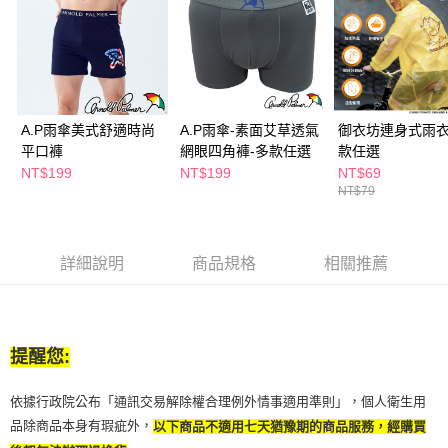
２．訂單成立數日內，您將收到繳費通知簡訊。
每筆NT$65，滿NT$390(含以上)免運費
３．收到繳費通知簡訊後14天內，點擊此簡訊中的連結，可透過四大超商／
ATM／網路銀行／等多元方式進行付款，方視為交易完成。
萊爾富取貨付款
※ 請注意：結帳手續完成當下不需立刻繳費，但若您需要取消訂單，請聯絡
每筆NT$65，滿NT$490(含以上)免運費
購買商品的店家。未經商家同意取消之訂單仍視為有效，需透過AFTEE先享
後付繳納相關費用。
付款後萊爾富取貨
※ 交易是否成功請以「AFTEE先享後付 」之結帳頁面顯示為準，若有關於
A.P雨傘美式舒適時尚
A.P雨傘-素面艾草透氣
御衣坊連身式雨衣
是否繳費成功／繳費後需取消欲退款等相關疑問，請聯繫「AFTEE先享後付
每筆NT$65，滿NT$490(含以上)免運費
平口褲
網眼四角褲-多款任選
款任選
客戶支援中心」
https://netprotections.freshdesk.com/support/home
NT$199
NT$199
NT$69
7-11取貨付款
NT$79
【注意事項】
１．透過由恩沛科技股份有限公司提供之「AFTEE先享後付」服務完成之交
每筆NT$65，滿NT$490(含以上)免運費
易，需依本服務之必要範圍內提供個人資料，並將交易相關給付款項請求債
權轉讓予恩沛科技股份有限公司。
付款後7-11取貨
詳細說明
商品規格
相關推薦
２．關於個人資料處理事宜，請瀏覽以下網址：
每筆NT$65，滿NT$490(含以上)免運費
https://aftee.tw/terms/#terms3
３．未成年的使用者請事先徵得法定代理人或監護人之同意方可使用
宅配(本島)
「AFTEE先享後付」，若未經同意申辦者引起之損失，本公司不負相關責
任。
每筆NT$100，滿NT$790(含以上)免運費
４．使用「AFTEE先享後付」時，將依據個別帳號之用戶狀況，依本公司即
提醒您:
時審查核予不同之上限額度；若仍有額度不足之情形，本公司將視審查結果
付款後寶雅門市自取(由倉庫統一出貨)
請求用戶進行身份認證。
依據行政院公布「通訊交易解除權合理例外情事適用準則」，個人衛生用
每筆NT$80，滿NT$290(含以上)免運費
５．嚴禁一人註冊多個帳號或使用他人資訊註冊。若發現惡意使用之情形，
品除商品本身有瑕疵外，
以下商品不適用七天猶豫期的商品服務，經購買
恩沛科技股份有限公司將有權停止該用戶之使用額度並採取法律行動。