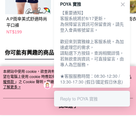
POYA 寶雅
【重要通知】
客服系統將於8/17更新，
A.P雨傘美式舒適時尚
A.P雨傘-素面艾草透氣
御衣坊連身式雨衣
為保障留言資訊可保留查詢，請先
平口褲
網眼四角褲-多款任選
款任選
登入會員帳號留言。
NT$199
NT$199
NT$69
NT$79
歡迎來到寶雅線上客服系統。為加
速處理您的需求，
你可能有興趣的商品
全站排行
請點選下方按鈕，查詢相關詳情，
若無欲查詢資訊，可直接留言，由
專人為您服務。
本網站中使用 cookie，欲查詢有關本網站使用 cookie 方式之詳情，及若您不希
★客服服務時間：08:30-12:30 /
熱門標籤
望在電腦上使用 cookie 時應如何變更電腦的 cookie 設定，請參閱本網站「
隱私
13:30-17:30 (假日/國定假日休息)
權條款
」之 Cookie 聲明。您繼續使用本網站即表示您同意本公司得按本網站使
用條款之 Cookie 聲明使用 cookie。
了解更多 >
Reply to POYA 寶雅
我知道了