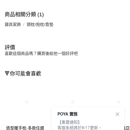
商品相關分類 (1)
寢具家飾
頸枕/抱枕/靠墊
評價
喜歡這個商品嗎？購買後給他一個好評吧
🔻你可能會喜歡
POYA 寶雅
【重要通知】
客服系統將於8/17更新，
造型暖手枕-多款任選
卡哇伊暖暖披肩-多款
OMORY北歐風