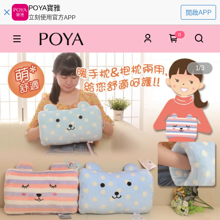
POYA寶雅
開啟APP
立刻使用官方APP
0
1
/
3