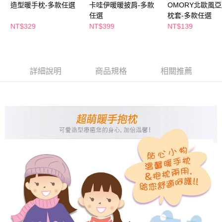
造型暖手枕-多款任選
卡哇伊暖暖披肩-多款
OMORY北歐風
ATM／網路銀行／等多元方式進行付款，方視為交易完成。
※ 請注意：結帳手續完成當下不需立刻繳費，但若您需要取消訂單，請聯絡
任選
枕套-多款任選
購買商品的店家。未經商家同意取消之訂單仍視為有效，需透過AFTEE先享
NT$329
NT$399
NT$139
後付繳納相關費用。
※ 交易是否成功請以「AFTEE先享後付 」之結帳頁面顯示為準，若有關於
是否繳費成功／繳費後需取消欲退款等相關疑問，請聯繫「AFTEE先享後付
客戶支援中心」
https://netprotections.freshdesk.com/support/home
詳細說明
商品規格
相關推薦
【注意事項】
１．透過由恩沛科技股份有限公司提供之「AFTEE先享後付」服務完成之交
易，需依本服務之必要範圍內提供個人資料，並將交易相關給付款項請求債
權轉讓予恩沛科技股份有限公司。
２．關於個人資料處理事宜，請瀏覽以下網址：
https://aftee.tw/terms/#terms3
３．未成年的使用者請事先徵得法定代理人或監護人之同意方可使用
「AFTEE先享後付」，若未經同意申辦者引起之損失，本公司不負相關責
任。
４．使用「AFTEE先享後付」時，將依據個別帳號之用戶狀況，依本公司即
時審查核予不同之上限額度；若仍有額度不足之情形，本公司將視審查結果
請求用戶進行身份認證。
５．嚴禁一人註冊多個帳號或使用他人資訊註冊。若發現惡意使用之情形，
恩沛科技股份有限公司將有權停止該用戶之使用額度並採取法律行動。