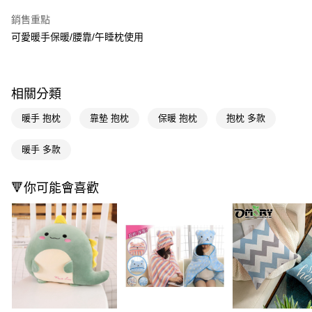
LINE Pay
銷售重點
Apple Pay
可愛暖手保暖/腰靠/午睡枕使用
街口支付
悠遊付
相關分類
Google Pay
暖手 抱枕
靠墊 抱枕
保暖 抱枕
抱枕 多款
AFTEE先享後付
暖手 多款
相關說明
【關於「AFTEE先享後付」】
即享券
AFTEE先享後付是「在收到商品之後才付款」的支付方式。 讓您購物簡單
🔻你可能會喜歡
便利好安心！
１．簡單：不需註冊會員、不需綁卡、不需儲值。
運送方式
２．便利：只要手機號碼，簡訊認證，即可結帳。
３．安心：先確認商品／服務後，再付款。
宅配(本島)
每筆NT$100，滿NT$790(含以上)免運費
【「AFTEE先享後付」結帳流程】
１．於結帳方式選擇「AFTEE先享後付」後，將跳轉至「AFTEE先享後付」
結帳頁面，進行簡訊認證並確認金額後，即可完成結帳。
２．訂單成立數日內，您將收到繳費通知簡訊。
３．收到繳費通知簡訊後14天內，點擊此簡訊中的連結，可透過四大超商／