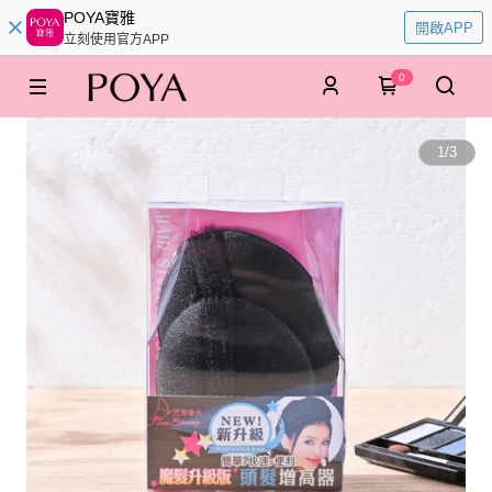
POYA寶雅
開啟APP
立刻使用官方APP
0
1
/
3