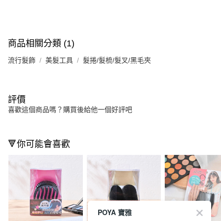
商品相關分類 (1)
流行髮飾
美髮工具
髮捲/髮梳/髮叉/黑毛夾
評價
喜歡這個商品嗎？購買後給他一個好評吧
🔻你可能會喜歡
POYA 寶雅