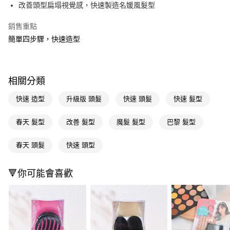
LINE Pay
改善頭型扁塌視覺感，快速製造名媛風髮型
Apple Pay
銷售重點
簡單四步驟，快速造型
街口支付
悠遊付
Google Pay
相關分類
AFTEE先享後付
快速 造型
升級版 頭髮
快速 頭髮
快速 髮型
相關說明
【關於「AFTEE先享後付」】
春天 髮型
改善 髮型
魔髮 髮型
巴黎 髮型
即享券
AFTEE先享後付是「在收到商品之後才付款」的支付方式。 讓您購物簡單
便利好安心！
春天 頭髮
快速 頭型
１．簡單：不需註冊會員、不需綁卡、不需儲值。
運送方式
２．便利：只要手機號碼，簡訊認證，即可結帳。
３．安心：先確認商品／服務後，再付款。
全家取貨付款
🔻你可能會喜歡
每筆NT$65，滿NT$390(含以上)免運費
【「AFTEE先享後付」結帳流程】
１．於結帳方式選擇「AFTEE先享後付」後，將跳轉至「AFTEE先享後付」
付款後全家取貨
結帳頁面，進行簡訊認證並確認金額後，即可完成結帳。
２．訂單成立數日內，您將收到繳費通知簡訊。
每筆NT$65，滿NT$390(含以上)免運費
３．收到繳費通知簡訊後14天內，點擊此簡訊中的連結，可透過四大超商／