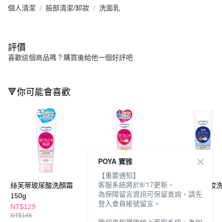
個人清潔
臉部清潔/卸妝
洗面乳
評價
喜歡這個商品嗎？購買後給他一個好評吧
🔻你可能會喜歡
POYA 寶雅
【重要通知】
客服系統將於8/17更新，
絲芙蒂玻尿酸洗顏霜
絲芙蒂玻尿酸特淨卸粧
絲芙蒂嫩白卸妝
為保障留言資訊可保留查詢，請先
150g
洗顏霜190g
190g
登入會員帳號留言。
NT$129
NT$155
NT$155
NT$145