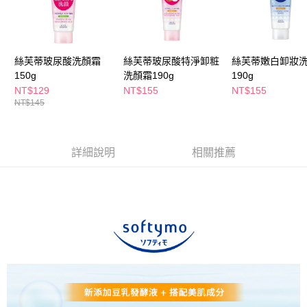
萊爾富取貨付款
※ 請注意：結帳手續完成當下不需立刻繳費，但若您需要取消訂單，請聯絡
每筆NT$65，滿NT$490(含以上)免運費
購買商品的店家。未經商家同意取消之訂單仍視為有效，需透過AFTEE先享
後付繳納相關費用。
付款後萊爾富取貨
※ 交易是否成功請以「AFTEE先享後付 」之結帳頁面顯示為準，若有關於
是否繳費成功／繳費後需取消欲退款等相關疑問，請聯繫「AFTEE先享後付
絲芙蒂玻尿酸洗顏霜
絲芙蒂玻尿酸特淨卸粧
絲芙蒂嫩白卸妝
每筆NT$65，滿NT$490(含以上)免運費
客戶支援中心」
https://netprotections.freshdesk.com/support/home
150g
洗顏霜190g
190g
7-11取貨付款
NT$129
NT$155
NT$155
【注意事項】
NT$145
１．透過由恩沛科技股份有限公司提供之「AFTEE先享後付」服務完成之交
每筆NT$65，滿NT$490(含以上)免運費
易，需依本服務之必要範圍內提供個人資料，並將交易相關給付款項請求債
權轉讓予恩沛科技股份有限公司。
付款後7-11取貨
２．關於個人資料處理事宜，請瀏覽以下網址：
每筆NT$65，滿NT$490(含以上)免運費
詳細說明
相關推薦
https://aftee.tw/terms/#terms3
３．未成年的使用者請事先徵得法定代理人或監護人之同意方可使用
宅配(本島)
「AFTEE先享後付」，若未經同意申辦者引起之損失，本公司不負相關責
任。
每筆NT$100，滿NT$790(含以上)免運費
４．使用「AFTEE先享後付」時，將依據個別帳號之用戶狀況，依本公司即
時審查核予不同之上限額度；若仍有額度不足之情形，本公司將視審查結果
付款後寶雅門市自取(由倉庫統一出貨)
請求用戶進行身份認證。
每筆NT$80，滿NT$290(含以上)免運費
５．嚴禁一人註冊多個帳號或使用他人資訊註冊。若發現惡意使用之情形，
恩沛科技股份有限公司將有權停止該用戶之使用額度並採取法律行動。