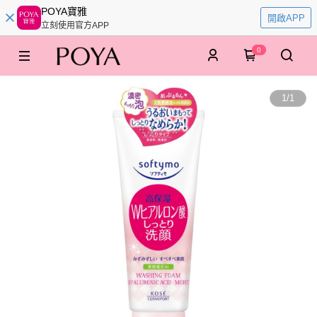
POYA寶雅
開啟APP
立刻使用官方APP
0
1
/
1