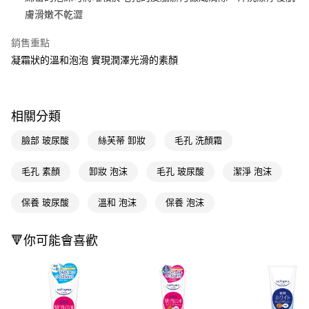
膚滑嫩不乾澀
Apple Pay
銷售重點
街口支付
凝霜狀的溫和泡泡 實現潤澤光滑的素顏
悠遊付
Google Pay
相關分類
AFTEE先享後付
相關說明
臉部 玻尿酸
絲芙蒂 卸妝
毛孔 洗顏霜
【關於「AFTEE先享後付」】
即享券
AFTEE先享後付是「在收到商品之後才付款」的支付方式。 讓您購物簡單
毛孔 素顏
卸妝 泡沫
毛孔 玻尿酸
潔淨 泡沫
便利好安心！
１．簡單：不需註冊會員、不需綁卡、不需儲值。
運送方式
保養 玻尿酸
溫和 泡沫
保養 泡沫
２．便利：只要手機號碼，簡訊認證，即可結帳。
３．安心：先確認商品／服務後，再付款。
全家取貨付款
每筆NT$65，滿NT$390(含以上)免運費
🔻你可能會喜歡
【「AFTEE先享後付」結帳流程】
１．於結帳方式選擇「AFTEE先享後付」後，將跳轉至「AFTEE先享後付」
付款後全家取貨
結帳頁面，進行簡訊認證並確認金額後，即可完成結帳。
２．訂單成立數日內，您將收到繳費通知簡訊。
每筆NT$65，滿NT$390(含以上)免運費
３．收到繳費通知簡訊後14天內，點擊此簡訊中的連結，可透過四大超商／
ATM／網路銀行／等多元方式進行付款，方視為交易完成。