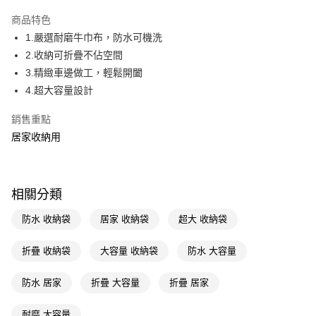
超商取貨付款
商品特色
LINE Pay
1.嚴選耐磨牛巾布，防水可機洗
2.收納可折疊不佔空間
Apple Pay
3.精緻車邊做工，輕鬆開闔
街口支付
4.超大容量設計
悠遊付
銷售重點
居家收納用
Google Pay
AFTEE先享後付
相關說明
相關分類
【關於「AFTEE先享後付」】
即享券
AFTEE先享後付是「在收到商品之後才付款」的支付方式。 讓您購物簡單
防水 收納袋
居家 收納袋
超大 收納袋
便利好安心！
１．簡單：不需註冊會員、不需綁卡、不需儲值。
運送方式
２．便利：只要手機號碼，簡訊認證，即可結帳。
折疊 收納袋
大容量 收納袋
防水 大容量
３．安心：先確認商品／服務後，再付款。
全家取貨付款
防水 居家
折疊 大容量
折疊 居家
每筆NT$65，滿NT$390(含以上)免運費
【「AFTEE先享後付」結帳流程】
１．於結帳方式選擇「AFTEE先享後付」後，將跳轉至「AFTEE先享後付」
付款後全家取貨
結帳頁面，進行簡訊認證並確認金額後，即可完成結帳。
耐磨 大容量