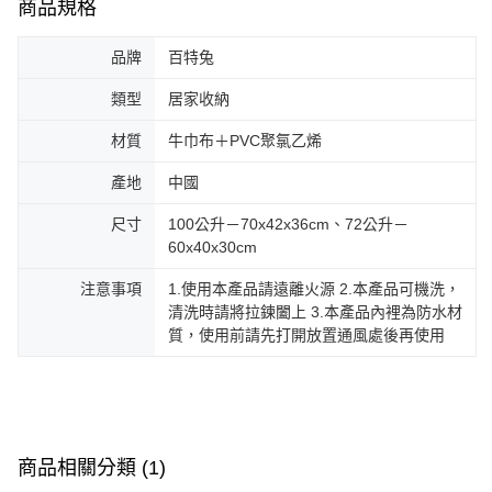
商品規格
品牌
百特兔
類型
居家收納
材質
牛巾布＋PVC聚氯乙烯
產地
中國
尺寸
100公升－70x42x36cm、72公升－
60x40x30cm
注意事項
1.使用本產品請遠離火源 2.本產品可機洗，
清洗時請將拉鍊闔上 3.本產品內裡為防水材
質，使用前請先打開放置通風處後再使用
商品相關分類 (1)