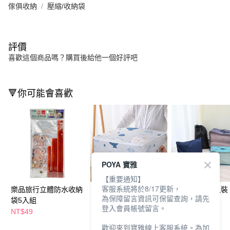
傢俱收納
壓縮/收納袋
評價
喜歡這個商品嗎？購買後給他一個好評吧
🔻你可能會喜歡
POYA 寶雅
【重要通知】
客服系統將於8/17更新，
樂品旅行立體防水收納
OMORY享自然防潑水
旅行收納袋4入裝
為保障留言資訊可保留查詢，請先
袋5入組
收納袋-海洋60x40cm
任選
登入會員帳號留言。
NT$49
NT$189
NT$219
NT$249
歡迎來到寶雅線上客服系統。為加