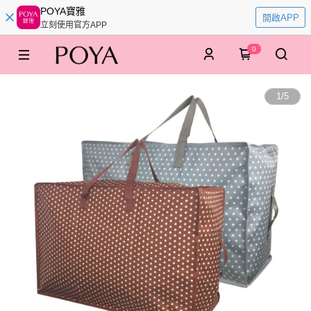
POYA寶雅
開啟APP
立刻使用官方APP
0
1
/
5