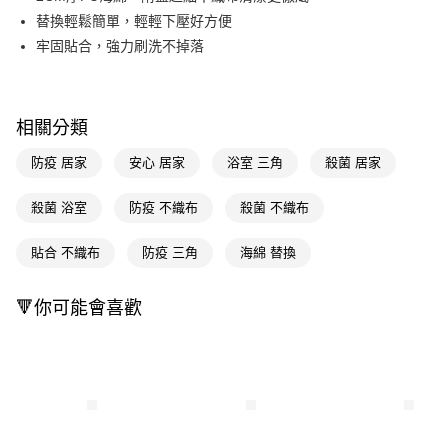
替換輕鬆簡單，輕輕下壓好方便
Apple Pay
牢固貼合，強力刷洗不掉落
街口支付
悠遊付
相關分類
Google Pay
防疫 居家
安心 居家
浴室 三角
殺菌 居家
AFTEE先享後付
相關說明
殺菌 浴室
防疫 不織布
殺菌 不織布
【關於「AFTEE先享後付」】
即享券
AFTEE先享後付是「在收到商品之後才付款」的支付方式。 讓您購物簡單
貼合 不織布
防疫 三角
海綿 替換
便利好安心！
１．簡單：不需註冊會員、不需綁卡、不需儲值。
運送方式
２．便利：只要手機號碼，簡訊認證，即可結帳。
🔻你可能會喜歡
３．安心：先確認商品／服務後，再付款。
全家取貨付款
每筆NT$65，滿NT$390(含以上)免運費
【「AFTEE先享後付」結帳流程】
１．於結帳方式選擇「AFTEE先享後付」後，將跳轉至「AFTEE先享後付」
付款後全家取貨
結帳頁面，進行簡訊認證並確認金額後，即可完成結帳。
２．訂單成立數日內，您將收到繳費通知簡訊。
每筆NT$65，滿NT$390(含以上)免運費
３．收到繳費通知簡訊後14天內，點擊此簡訊中的連結，可透過四大超商／
ATM／網路銀行／等多元方式進行付款，方視為交易完成。