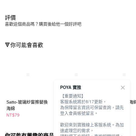
評價
喜歡這個商品嗎？購買後給他一個好評吧
🔻你可能會喜歡
POYA 寶雅
【重要通知】
客服系統將於8/17更新，
Satto-玻璃紗窗擦替換
LEC日製浴室用清潔海
TOWA 不織布海
為保障留言資訊可保留查詢，請先
海綿
綿-2入
層
登入會員帳號留言。
NT$79
NT$69
NT$79
歡迎來到寶雅線上客服系統。為加
速處理您的需求，
你可能有興趣的商品
全站排行