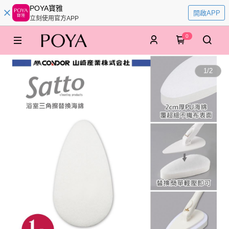
POYA寶雅
開啟APP
立刻使用官方APP
0
1
/
2