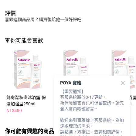
評價
喜歡這個商品嗎？購買後給他一個好評吧
🔻你可能會喜歡
POYA 寶雅
【重要通知】
客服系統將於8/17更新，
絲膚潔私密沐浴露 保
絲膚潔私密沐浴露一般
絲膚潔私密沐浴露
為保障留言資訊可保留查詢，請先
濕加強型250ml
型100ml
濕加強型100ml
登入會員帳號留言。
NT$490
NT$240
NT$250
NT$280
歡迎來到寶雅線上客服系統。為加
速處理您的需求，
你可能有興趣的商品
全站排行
請點選下方按鈕，查詢相關詳情，