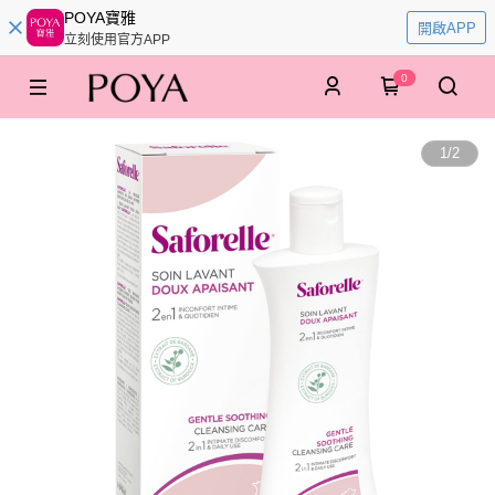
POYA寶雅
開啟APP
立刻使用官方APP
0
1
/
2