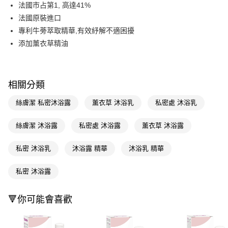
LINE Pay
法國市占第1, 高達41%
法國原裝進口
Apple Pay
專利牛蒡萃取精華,有效紓解不適困擾
街口支付
添加薰衣草精油
悠遊付
Google Pay
相關分類
AFTEE先享後付
絲膚潔 私密沐浴露
薰衣草 沐浴乳
私密處 沐浴乳
相關說明
【關於「AFTEE先享後付」】
絲膚潔 沐浴露
私密處 沐浴露
薰衣草 沐浴露
即享券
AFTEE先享後付是「在收到商品之後才付款」的支付方式。 讓您購物簡單
便利好安心！
１．簡單：不需註冊會員、不需綁卡、不需儲值。
私密 沐浴乳
沐浴露 精華
沐浴乳 精華
運送方式
２．便利：只要手機號碼，簡訊認證，即可結帳。
３．安心：先確認商品／服務後，再付款。
全家取貨付款
私密 沐浴露
每筆NT$65，滿NT$390(含以上)免運費
【「AFTEE先享後付」結帳流程】
１．於結帳方式選擇「AFTEE先享後付」後，將跳轉至「AFTEE先享後付」
🔻你可能會喜歡
付款後全家取貨
結帳頁面，進行簡訊認證並確認金額後，即可完成結帳。
２．訂單成立數日內，您將收到繳費通知簡訊。
每筆NT$65，滿NT$390(含以上)免運費
３．收到繳費通知簡訊後14天內，點擊此簡訊中的連結，可透過四大超商／