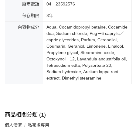
廠商電話
04－23592576
保存期限
3年
內容物成分
Aqua, Cocamidopropyl betaine, Cocamide
dea, Sodium chloride, Peg－6 caprylic／
capric glycerides, Parfum, Citronellol,
Coumarin, Geraniol, Limonene, Linalool,
Propylene glycol, Stearamine oxide,
Octoxynol－12, Lavandula angustifolia oil,
Tetrasodium edta, Polysorbate 20,
Sodium hydroxide, Arctium lappa root
extract, Dimethyl stearamine.
商品相關分類 (1)
個人清潔
私密處專用