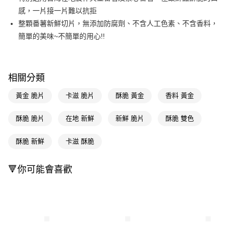
感，一片接一片難以抗拒
Apple Pay
整顆番薯新鮮切片，無添加防腐劑、不含人工色素、不含香料，
街口支付
簡單的美味~不簡單的用心!!
悠遊付
Google Pay
相關分類
AFTEE先享後付
黃金 脆片
卡滋 脆片
酥脆 黃金
香料 黃金
相關說明
【關於「AFTEE先享後付」】
酥脆 脆片
在地 新鮮
新鮮 脆片
酥脆 雙色
即享券
AFTEE先享後付是「在收到商品之後才付款」的支付方式。 讓您購物簡單
便利好安心！
１．簡單：不需註冊會員、不需綁卡、不需儲值。
酥脆 新鮮
卡滋 酥脆
運送方式
２．便利：只要手機號碼，簡訊認證，即可結帳。
３．安心：先確認商品／服務後，再付款。
全家取貨付款
🔻你可能會喜歡
每筆NT$65，滿NT$390(含以上)免運費
【「AFTEE先享後付」結帳流程】
１．於結帳方式選擇「AFTEE先享後付」後，將跳轉至「AFTEE先享後付」
付款後全家取貨
結帳頁面，進行簡訊認證並確認金額後，即可完成結帳。
２．訂單成立數日內，您將收到繳費通知簡訊。
每筆NT$65，滿NT$390(含以上)免運費
３．收到繳費通知簡訊後14天內，點擊此簡訊中的連結，可透過四大超商／
ATM／網路銀行／等多元方式進行付款，方視為交易完成。