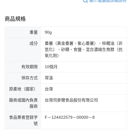
顯示電腦版詳細說明
商品規格
重量
90g
成分
番薯（黃金番薯、紫心番薯）、棕櫚油（非
氫化）、砂糖、食鹽、混合濃縮生育醇（抗
氧化劑）
有效期限
10個月
保存方式
常溫
原產地（國家）
台灣
廠商或國內負責
台灣司麥爾食品股份有限公司
廠商
食品業者登錄字
F－124422579－00000－8
號