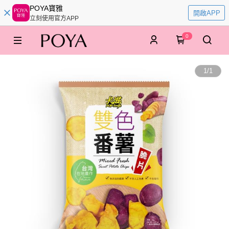
POYA寶雅
開啟APP
立刻使用官方APP
0
1
/
1