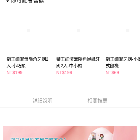
🔻你可能會喜歡
萊爾富取貨付款
※ 請注意：結帳手續完成當下不需立刻繳費，但若您需要取消訂單，請聯絡
每筆NT$65，滿NT$490(含以上)免運費
購買商品的店家。未經商家同意取消之訂單仍視為有效，需透過AFTEE先享
後付繳納相關費用。
付款後萊爾富取貨
※ 交易是否成功請以「AFTEE先享後付 」之結帳頁面顯示為準，若有關於
是否繳費成功／繳費後需取消欲退款等相關疑問，請聯繫「AFTEE先享後付
每筆NT$65，滿NT$490(含以上)免運費
客戶支援中心」
https://netprotections.freshdesk.com/support/home
7-11取貨付款
【注意事項】
１．透過由恩沛科技股份有限公司提供之「AFTEE先享後付」服務完成之交
每筆NT$65，滿NT$490(含以上)免運費
易，需依本服務之必要範圍內提供個人資料，並將交易相關給付款項請求債
獅王細潔無隱角牙刷2
獅王細潔無隱角炭纖牙
獅王細潔牙刷-小
權轉讓予恩沛科技股份有限公司。
付款後7-11取貨
２．關於個人資料處理事宜，請瀏覽以下網址：
入-小巧頭
刷2入-中小頭
式隨機
每筆NT$65，滿NT$490(含以上)免運費
https://aftee.tw/terms/#terms3
NT$199
NT$199
NT$69
３．未成年的使用者請事先徵得法定代理人或監護人之同意方可使用
宅配(本島)
「AFTEE先享後付」，若未經同意申辦者引起之損失，本公司不負相關責
任。
每筆NT$100，滿NT$790(含以上)免運費
４．使用「AFTEE先享後付」時，將依據個別帳號之用戶狀況，依本公司即
時審查核予不同之上限額度；若仍有額度不足之情形，本公司將視審查結果
付款後寶雅門市自取(由倉庫統一出貨)
詳細說明
相關推薦
請求用戶進行身份認證。
每筆NT$80，滿NT$290(含以上)免運費
５．嚴禁一人註冊多個帳號或使用他人資訊註冊。若發現惡意使用之情形，
恩沛科技股份有限公司將有權停止該用戶之使用額度並採取法律行動。