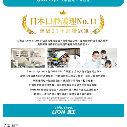
品牌:獅王