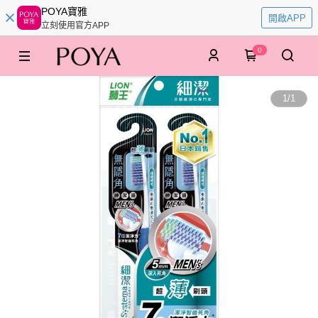
POYA寶雅
開啟APP
立刻使用官方APP
0
1
/
1