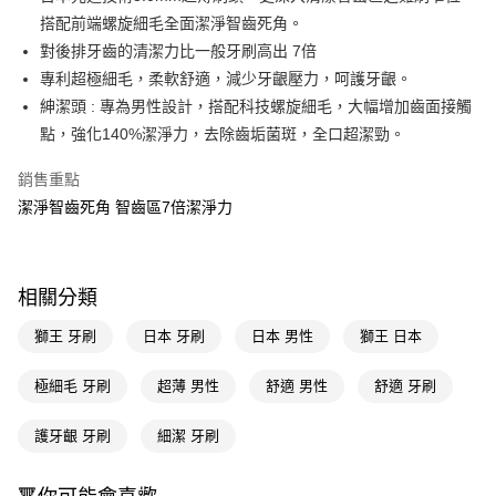
搭配前端螺旋細毛全面潔淨智齒死角。
Apple Pay
對後排牙齒的清潔力比一般牙刷高出 7倍
街口支付
專利超極細毛，柔軟舒適，減少牙齦壓力，呵護牙齦。
紳潔頭 : 專為男性設計，搭配科技螺旋細毛，大幅增加齒面接觸
悠遊付
點，強化140%潔淨力，去除齒垢菌斑，全口超潔勁。
Google Pay
銷售重點
AFTEE先享後付
潔淨智齒死角 智齒區7倍潔淨力
相關說明
【關於「AFTEE先享後付」】
即享券
AFTEE先享後付是「在收到商品之後才付款」的支付方式。 讓您購物簡單
便利好安心！
相關分類
１．簡單：不需註冊會員、不需綁卡、不需儲值。
運送方式
２．便利：只要手機號碼，簡訊認證，即可結帳。
獅王 牙刷
日本 牙刷
日本 男性
獅王 日本
３．安心：先確認商品／服務後，再付款。
全家取貨付款
每筆NT$65，滿NT$390(含以上)免運費
極細毛 牙刷
超薄 男性
舒適 男性
舒適 牙刷
【「AFTEE先享後付」結帳流程】
１．於結帳方式選擇「AFTEE先享後付」後，將跳轉至「AFTEE先享後付」
付款後全家取貨
結帳頁面，進行簡訊認證並確認金額後，即可完成結帳。
護牙齦 牙刷
細潔 牙刷
２．訂單成立數日內，您將收到繳費通知簡訊。
每筆NT$65，滿NT$390(含以上)免運費
３．收到繳費通知簡訊後14天內，點擊此簡訊中的連結，可透過四大超商／
ATM／網路銀行／等多元方式進行付款，方視為交易完成。