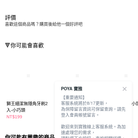
評價
喜歡這個商品嗎？購買後給他一個好評吧
🔻你可能會喜歡
POYA 寶雅
【重要通知】
客服系統將於8/17更新，
獅王細潔無隱角牙刷2
獅王細潔無隱角炭纖牙
獅王細潔牙刷-小
為保障留言資訊可保留查詢，請先
入-小巧頭
刷2入-中小頭
式隨機
登入會員帳號留言。
NT$199
NT$199
NT$69
歡迎來到寶雅線上客服系統。為加
速處理您的需求，
你可能有興趣的商品
全站排行