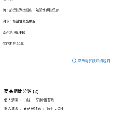
柄：熱塑性聚酯樹脂、熱塑性彈性塑膠
刷毛：熱塑性聚酯樹脂
原產地(國):中國
保存期限:10年
顯示電腦版詳細說明
商品相關分類 (2)
個人清潔
口腔
牙刷/舌苔刷
個人清潔
★品牌精選
獅王 LION