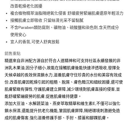
改善乾燥老化困擾
Apple Pay
複合植物精萃油脂隔絕氧化侵害 舒緩疲勞緊繃肌膚還原年輕活力
街口支付
接觸肌膚立即吸收 只留絲滑光采不留黏膩
不含Paraben類防腐劑、礦物油、硫酸鹽和染色劑,含天然成分
悠遊付
使用安心
Google Pay
宜人的香氛,可使人舒爽放鬆
AFTEE先享後付
銷售重點
相關說明
精選來自非洲配方源自於符合人道精神和可支持社區永續發展的非
【關於「AFTEE先享後付」】
洲乳木果油,因分子細小,故能在接觸肌膚後能快速滲透吸收,發揮全
即享券
AFTEE先享後付是「在收到商品之後才付款」的支付方式。 讓您購物簡單
便利好安心！
天候卓越的長效保濕鎖水力,滋養肌膚守住珍貴的水份和美容有效成
１．簡單：不需註冊會員、不需綁卡、不需儲值。
份,改善肌膚因乾燥引起的粗糙、脫屑、膚色黯沉和細紋困擾,還可使
運送方式
２．便利：只要手機號碼，簡訊認證，即可結帳。
肌膚緊緻有彈性,守護肌膚建立屏障,減少環境對肌膚直接的侵害,並
３．安心：先確認商品／服務後，再付款。
全家取貨付款
能舒緩緊繃疲勞的肌膚,促進肌膚維持健康。
每筆NT$65，滿NT$390(含以上)免運費
【「AFTEE先享後付」結帳流程】
添加大豆油、水解蔬菜油、燕麥萃取精華和維生素E,不僅可以強化
１．於結帳方式選擇「AFTEE先享後付」後，將跳轉至「AFTEE先享後付」
付款後全家取貨
結帳頁面，進行簡訊認證並確認金額後，即可完成結帳。
鎖水保濕,還能提升抗老化機能,鞏固肌膚屏障,隔絕環境刺激避免造
２．訂單成立數日內，您將收到繳費通知簡訊。
每筆NT$65，滿NT$390(含以上)免運費
成的肌膚傷害,強化滋養修護手部、手肘、膝蓋和腳踝肌膚。
３．收到繳費通知簡訊後14天內，點擊此簡訊中的連結，可透過四大超商／
ATM／網路銀行／等多元方式進行付款，方視為交易完成。