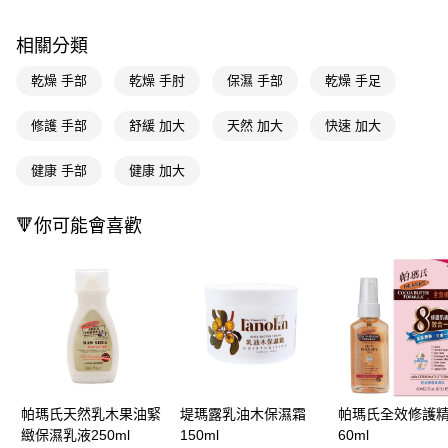
萊爾富取貨付款
※ 請注意：結帳手續完成當下不需立刻繳費，但若您需要取消訂單，請聯絡
每筆NT$65，滿NT$490(含以上)免運費
購買商品的店家。未經商家同意取消之訂單仍視為有效，需透過AFTEE先享
相關分類
後付繳納相關費用。
付款後萊爾富取貨
※ 交易是否成功請以「AFTEE先享後付 」之結帳頁面顯示為準，若有關於
乾燥 手部
乾燥 手肘
保濕 手部
乾燥 手足
是否繳費成功／繳費後需取消欲退款等相關疑問，請聯繫「AFTEE先享後付
每筆NT$65，滿NT$490(含以上)免運費
客戶支援中心」
https://netprotections.freshdesk.com/support/home
修護 手部
舒緩 加大
天然 加大
快速 加大
7-11取貨付款
【注意事項】
１．透過由恩沛科技股份有限公司提供之「AFTEE先享後付」服務完成之交
每筆NT$65，滿NT$490(含以上)免運費
健康 手部
健康 加大
易，需依本服務之必要範圍內提供個人資料，並將交易相關給付款項請求債
權轉讓予恩沛科技股份有限公司。
付款後7-11取貨
２．關於個人資料處理事宜，請瀏覽以下網址：
每筆NT$65，滿NT$490(含以上)免運費
🔻你可能會喜歡
https://aftee.tw/terms/#terms3
３．未成年的使用者請事先徵得法定代理人或監護人之同意方可使用
宅配(本島)
「AFTEE先享後付」，若未經同意申辦者引起之損失，本公司不負相關責
任。
每筆NT$100，滿NT$790(含以上)免運費
４．使用「AFTEE先享後付」時，將依據個別帳號之用戶狀況，依本公司即
時審查核予不同之上限額度；若仍有額度不足之情形，本公司將視審查結果
付款後寶雅門市自取(由倉庫統一出貨)
請求用戶進行身份認證。
每筆NT$80，滿NT$290(含以上)免運費
５．嚴禁一人註冊多個帳號或使用他人資訊註冊。若發現惡意使用之情形，
恩沛科技股份有限公司將有權停止該用戶之使用額度並採取法律行動。
帕瑪氏天然乳木果油緊
堤瑪露乳油木保濕霜
帕瑪氏全效修護
緻保濕乳液250ml
150ml
60ml