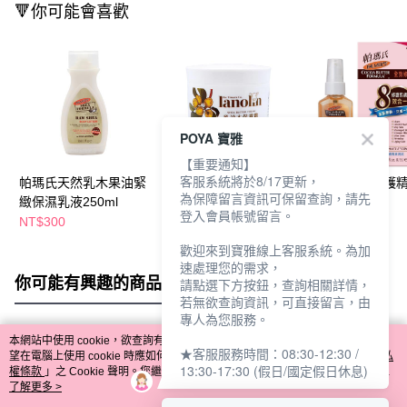
🔻你可能會喜歡
POYA 寶雅
【重要通知】
客服系統將於8/17更新，
帕瑪氏天然乳木果油緊
堤瑪露乳油木保濕霜
帕瑪氏全效修護
為保障留言資訊可保留查詢，請先
緻保濕乳液250ml
150ml
60ml
登入會員帳號留言。
NT$300
NT$179
NT$395
歡迎來到寶雅線上客服系統。為加
速處理您的需求，
你可能有興趣的商品
全站排行
請點選下方按鈕，查詢相關詳情，
若無欲查詢資訊，可直接留言，由
專人為您服務。
本網站中使用 cookie，欲查詢有關本網站使用 cookie 方式之詳情，及若您不希
★客服服務時間：08:30-12:30 /
熱門標籤
望在電腦上使用 cookie 時應如何變更電腦的 cookie 設定，請參閱本網站「
隱私
13:30-17:30 (假日/國定假日休息)
權條款
」之 Cookie 聲明。您繼續使用本網站即表示您同意本公司得按本網站使
用條款之 Cookie 聲明使用 cookie。
了解更多 >