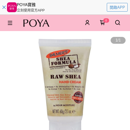
POYA寶雅
開啟APP
立刻使用官方APP
0
1
/
1