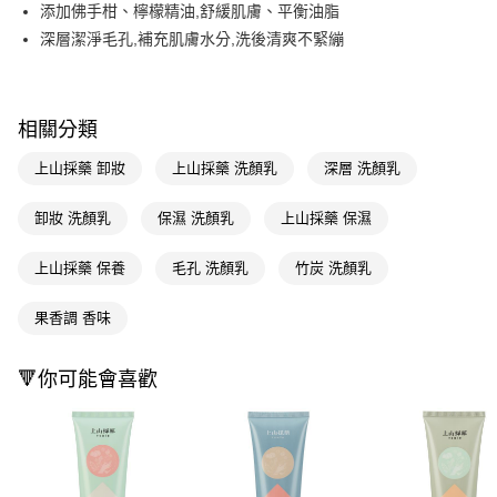
LINE Pay
添加佛手柑、檸檬精油,舒緩肌膚、平衡油脂
深層潔淨毛孔,補充肌膚水分,洗後清爽不緊繃
Apple Pay
街口支付
相關分類
悠遊付
上山採藥 卸妝
上山採藥 洗顏乳
深層 洗顏乳
Google Pay
AFTEE先享後付
卸妝 洗顏乳
保濕 洗顏乳
上山採藥 保濕
相關說明
【關於「AFTEE先享後付」】
上山採藥 保養
毛孔 洗顏乳
竹炭 洗顏乳
即享券
AFTEE先享後付是「在收到商品之後才付款」的支付方式。 讓您購物簡單
便利好安心！
果香調 香味
１．簡單：不需註冊會員、不需綁卡、不需儲值。
運送方式
２．便利：只要手機號碼，簡訊認證，即可結帳。
３．安心：先確認商品／服務後，再付款。
全家取貨付款
🔻你可能會喜歡
每筆NT$65，滿NT$390(含以上)免運費
【「AFTEE先享後付」結帳流程】
１．於結帳方式選擇「AFTEE先享後付」後，將跳轉至「AFTEE先享後付」
付款後全家取貨
結帳頁面，進行簡訊認證並確認金額後，即可完成結帳。
２．訂單成立數日內，您將收到繳費通知簡訊。
每筆NT$65，滿NT$390(含以上)免運費
３．收到繳費通知簡訊後14天內，點擊此簡訊中的連結，可透過四大超商／