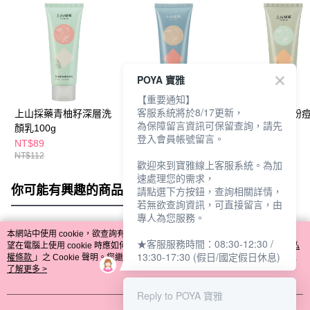
POYA 寶雅
【重要通知】
客服系統將於8/17更新，
上山採藥青柚籽深層洗
上山採藥龍膽草深層去
上山採藥茶樹粉
為保障留言資訊可保留查詢，請先
顏乳100g
角質洗顏乳100g
洗顏乳 100g
登入會員帳號留言。
NT$89
NT$89
NT$89
NT$112
NT$105
NT$108
歡迎來到寶雅線上客服系統。為加
速處理您的需求，
你可能有興趣的商品
全站排行
請點選下方按鈕，查詢相關詳情，
若無欲查詢資訊，可直接留言，由
專人為您服務。
本網站中使用 cookie，欲查詢有關本網站使用 cookie 方式之詳情，及若您不希
★客服服務時間：08:30-12:30 /
熱門標籤
望在電腦上使用 cookie 時應如何變更電腦的 cookie 設定，請參閱本網站「
隱私
13:30-17:30 (假日/國定假日休息)
權條款
」之 Cookie 聲明。您繼續使用本網站即表示您同意本公司得按本網站使
用條款之 Cookie 聲明使用 cookie。
了解更多 >
Reply to POYA 寶雅