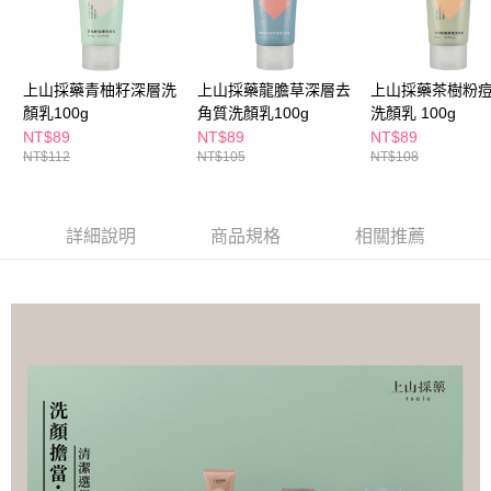
ATM／網路銀行／等多元方式進行付款，方視為交易完成。
萊爾富取貨付款
※ 請注意：結帳手續完成當下不需立刻繳費，但若您需要取消訂單，請聯絡
每筆NT$65，滿NT$490(含以上)免運費
購買商品的店家。未經商家同意取消之訂單仍視為有效，需透過AFTEE先享
後付繳納相關費用。
付款後萊爾富取貨
※ 交易是否成功請以「AFTEE先享後付 」之結帳頁面顯示為準，若有關於
上山採藥青柚籽深層洗
上山採藥龍膽草深層去
上山採藥茶樹粉
是否繳費成功／繳費後需取消欲退款等相關疑問，請聯繫「AFTEE先享後付
顏乳100g
角質洗顏乳100g
洗顏乳 100g
每筆NT$65，滿NT$490(含以上)免運費
客戶支援中心」
https://netprotections.freshdesk.com/support/home
NT$89
NT$89
NT$89
7-11取貨付款
NT$112
NT$105
NT$108
【注意事項】
１．透過由恩沛科技股份有限公司提供之「AFTEE先享後付」服務完成之交
每筆NT$65，滿NT$490(含以上)免運費
易，需依本服務之必要範圍內提供個人資料，並將交易相關給付款項請求債
權轉讓予恩沛科技股份有限公司。
付款後7-11取貨
詳細說明
商品規格
相關推薦
２．關於個人資料處理事宜，請瀏覽以下網址：
每筆NT$65，滿NT$490(含以上)免運費
https://aftee.tw/terms/#terms3
３．未成年的使用者請事先徵得法定代理人或監護人之同意方可使用
宅配(本島)
「AFTEE先享後付」，若未經同意申辦者引起之損失，本公司不負相關責
任。
每筆NT$100，滿NT$790(含以上)免運費
４．使用「AFTEE先享後付」時，將依據個別帳號之用戶狀況，依本公司即
時審查核予不同之上限額度；若仍有額度不足之情形，本公司將視審查結果
付款後寶雅門市自取(由倉庫統一出貨)
請求用戶進行身份認證。
每筆NT$80，滿NT$290(含以上)免運費
５．嚴禁一人註冊多個帳號或使用他人資訊註冊。若發現惡意使用之情形，
恩沛科技股份有限公司將有權停止該用戶之使用額度並採取法律行動。