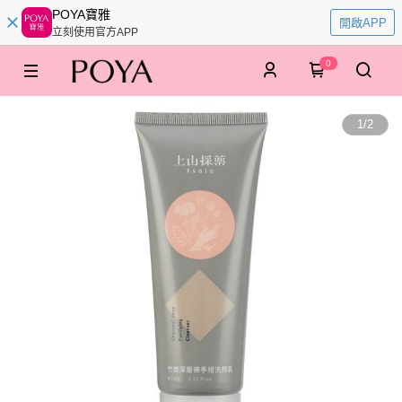
POYA寶雅
開啟APP
立刻使用官方APP
0
1
/
2