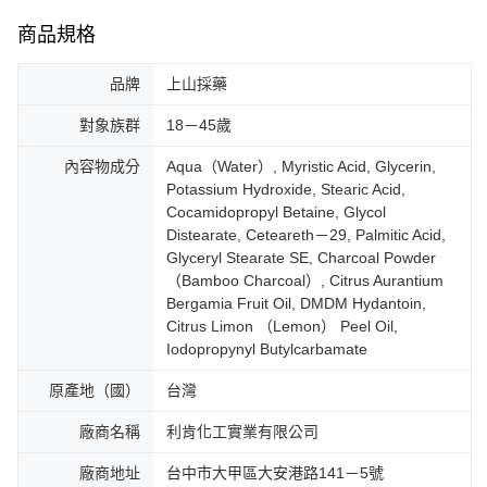
商品規格
品牌
上山採藥
對象族群
18－45歲
內容物成分
Aqua（Water）, Myristic Acid, Glycerin,
Potassium Hydroxide, Stearic Acid,
Cocamidopropyl Betaine, Glycol
Distearate, Ceteareth－29, Palmitic Acid,
Glyceryl Stearate SE, Charcoal Powder
（Bamboo Charcoal）, Citrus Aurantium
Bergamia Fruit Oil, DMDM Hydantoin,
Citrus Limon （Lemon） Peel Oil,
Iodopropynyl Butylcarbamate
原產地（國）
台灣
廠商名稱
利肯化工實業有限公司
廠商地址
台中市大甲區大安港路141－5號