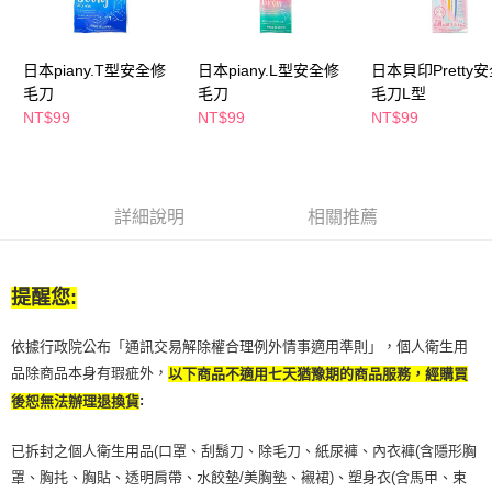
萊爾富取貨付款
※ 請注意：結帳手續完成當下不需立刻繳費，但若您需要取消訂單，請聯絡
每筆NT$65，滿NT$490(含以上)免運費
購買商品的店家。未經商家同意取消之訂單仍視為有效，需透過AFTEE先享
後付繳納相關費用。
日本piany.T型安全修
日本piany.L型安全修
日本貝印Pretty
付款後萊爾富取貨
※ 交易是否成功請以「AFTEE先享後付 」之結帳頁面顯示為準，若有關於
是否繳費成功／繳費後需取消欲退款等相關疑問，請聯繫「AFTEE先享後付
毛刀
毛刀
毛刀L型
每筆NT$65，滿NT$490(含以上)免運費
客戶支援中心」
https://netprotections.freshdesk.com/support/home
NT$99
NT$99
NT$99
7-11取貨付款
【注意事項】
１．透過由恩沛科技股份有限公司提供之「AFTEE先享後付」服務完成之交
每筆NT$65，滿NT$490(含以上)免運費
易，需依本服務之必要範圍內提供個人資料，並將交易相關給付款項請求債
權轉讓予恩沛科技股份有限公司。
付款後7-11取貨
詳細說明
相關推薦
２．關於個人資料處理事宜，請瀏覽以下網址：
每筆NT$65，滿NT$490(含以上)免運費
https://aftee.tw/terms/#terms3
３．未成年的使用者請事先徵得法定代理人或監護人之同意方可使用
宅配(本島)
「AFTEE先享後付」，若未經同意申辦者引起之損失，本公司不負相關責
提醒您:
任。
每筆NT$100，滿NT$790(含以上)免運費
４．使用「AFTEE先享後付」時，將依據個別帳號之用戶狀況，依本公司即
依據行政院公布「通訊交易解除權合理例外情事適用準則」，個人衛生用
時審查核予不同之上限額度；若仍有額度不足之情形，本公司將視審查結果
付款後寶雅門市自取(由倉庫統一出貨)
請求用戶進行身份認證。
品除商品本身有瑕疵外，
以下商品不適用七天猶豫期的商品服務，經購買
每筆NT$80，滿NT$290(含以上)免運費
５．嚴禁一人註冊多個帳號或使用他人資訊註冊。若發現惡意使用之情形，
:
後恕無法辦理退換貨
恩沛科技股份有限公司將有權停止該用戶之使用額度並採取法律行動。
已拆封之個人衛生用品(口罩、刮鬍刀、除毛刀、紙尿褲、內衣褲(含隱形胸
罩、胸扥、胸貼、透明肩帶、水餃墊/美胸墊、襯裙)、塑身衣(含馬甲、束