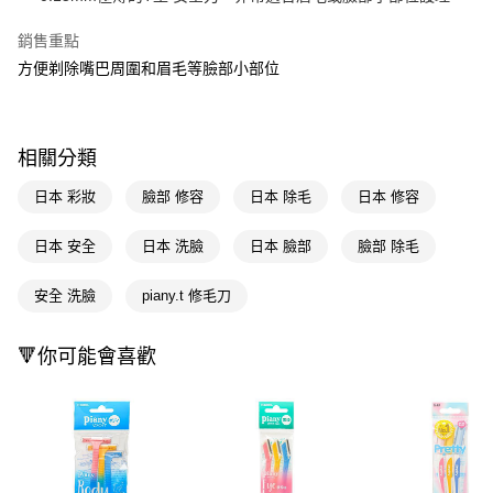
Apple Pay
銷售重點
方便剃除嘴巴周圍和眉毛等臉部小部位
街口支付
悠遊付
Google Pay
相關分類
AFTEE先享後付
日本 彩妝
臉部 修容
日本 除毛
日本 修容
相關說明
【關於「AFTEE先享後付」】
日本 安全
日本 洗臉
日本 臉部
臉部 除毛
即享券
AFTEE先享後付是「在收到商品之後才付款」的支付方式。 讓您購物簡單
便利好安心！
安全 洗臉
piany.t 修毛刀
１．簡單：不需註冊會員、不需綁卡、不需儲值。
運送方式
２．便利：只要手機號碼，簡訊認證，即可結帳。
３．安心：先確認商品／服務後，再付款。
全家取貨付款
🔻你可能會喜歡
每筆NT$65，滿NT$390(含以上)免運費
【「AFTEE先享後付」結帳流程】
１．於結帳方式選擇「AFTEE先享後付」後，將跳轉至「AFTEE先享後付」
付款後全家取貨
結帳頁面，進行簡訊認證並確認金額後，即可完成結帳。
２．訂單成立數日內，您將收到繳費通知簡訊。
每筆NT$65，滿NT$390(含以上)免運費
３．收到繳費通知簡訊後14天內，點擊此簡訊中的連結，可透過四大超商／
ATM／網路銀行／等多元方式進行付款，方視為交易完成。