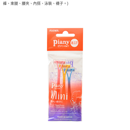
褲、束腿、腰夾、內搭、泳裝、襪子。)