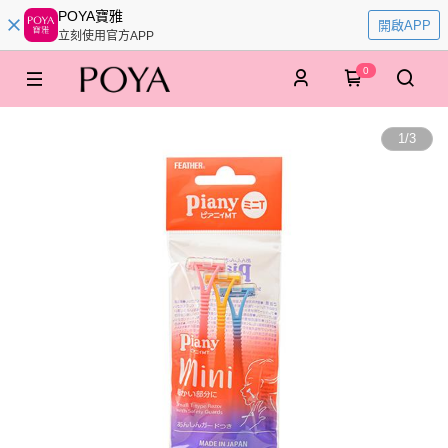
POYA寶雅
開啟APP
立刻使用官方APP
0
1
/
3