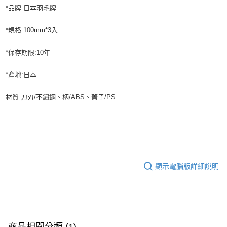
*品牌:日本羽毛牌
*規格:100mm*3入
*保存期限:10年
*產地:日本
材質:刀刃/不鏽鋼、柄/ABS、蓋子/PS
顯示電腦版詳細說明