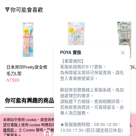
🔻你可能會喜歡
POYA 寶雅
【重要通知】
客服系統將於8/17更新，
日本貝印Pretty安全修
日本貝印Pretty安全修
貝印安全修毛刀6
為保障留言資訊可保留查詢，請先
毛刀L型
毛刀T型
登入會員帳號留言。
NT$89
NT$99
NT$149
歡迎來到寶雅線上客服系統。為加
速處理您的需求，
你可能有興趣的商品
全站排行
請點選下方按鈕，查詢相關詳情，
若無欲查詢資訊，可直接留言，由
專人為您服務。
本網站中使用 cookie，欲查詢有關本網站使用 cookie 方式之詳情，及若您不希
★客服服務時間：08:30-12:30 /
熱門標籤
望在電腦上使用 cookie 時應如何變更電腦的 cookie 設定，請參閱本網站「
隱私
13:30-17:30 (假日/國定假日休息)
權條款
」之 Cookie 聲明。您繼續使用本網站即表示您同意本公司得按本網站使
用條款之 Cookie 聲明使用 cookie。
了解更多 >