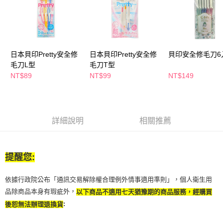
ATM／網路銀行／等多元方式進行付款，方視為交易完成。
萊爾富取貨付款
※ 請注意：結帳手續完成當下不需立刻繳費，但若您需要取消訂單，請聯絡
每筆NT$65，滿NT$490(含以上)免運費
購買商品的店家。未經商家同意取消之訂單仍視為有效，需透過AFTEE先享
後付繳納相關費用。
付款後萊爾富取貨
※ 交易是否成功請以「AFTEE先享後付 」之結帳頁面顯示為準，若有關於
是否繳費成功／繳費後需取消欲退款等相關疑問，請聯繫「AFTEE先享後付
日本貝印Pretty安全修
日本貝印Pretty安全修
貝印安全修毛刀6
每筆NT$65，滿NT$490(含以上)免運費
客戶支援中心」
https://netprotections.freshdesk.com/support/home
毛刀L型
毛刀T型
7-11取貨付款
NT$89
NT$99
NT$149
【注意事項】
１．透過由恩沛科技股份有限公司提供之「AFTEE先享後付」服務完成之交
每筆NT$65，滿NT$490(含以上)免運費
易，需依本服務之必要範圍內提供個人資料，並將交易相關給付款項請求債
權轉讓予恩沛科技股份有限公司。
付款後7-11取貨
２．關於個人資料處理事宜，請瀏覽以下網址：
每筆NT$65，滿NT$490(含以上)免運費
詳細說明
相關推薦
https://aftee.tw/terms/#terms3
３．未成年的使用者請事先徵得法定代理人或監護人之同意方可使用
宅配(本島)
「AFTEE先享後付」，若未經同意申辦者引起之損失，本公司不負相關責
任。
每筆NT$100，滿NT$790(含以上)免運費
提醒您:
４．使用「AFTEE先享後付」時，將依據個別帳號之用戶狀況，依本公司即
時審查核予不同之上限額度；若仍有額度不足之情形，本公司將視審查結果
付款後寶雅門市自取(由倉庫統一出貨)
請求用戶進行身份認證。
依據行政院公布「通訊交易解除權合理例外情事適用準則」，個人衛生用
每筆NT$80，滿NT$290(含以上)免運費
５．嚴禁一人註冊多個帳號或使用他人資訊註冊。若發現惡意使用之情形，
品除商品本身有瑕疵外，
以下商品不適用七天猶豫期的商品服務，經購買
恩沛科技股份有限公司將有權停止該用戶之使用額度並採取法律行動。
:
後恕無法辦理退換貨