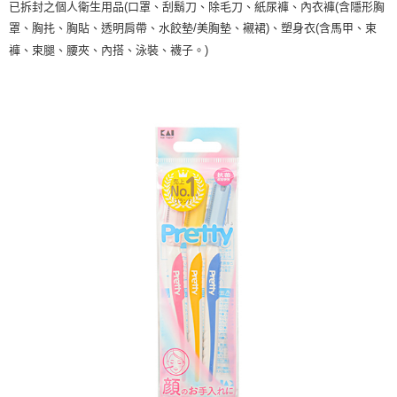
已拆封之個人衛生用品(口罩、刮鬍刀、除毛刀、紙尿褲、內衣褲(含隱形胸
罩、胸扥、胸貼、透明肩帶、水餃墊/美胸墊、襯裙)、塑身衣(含馬甲、束
褲、束腿、腰夾、內搭、泳裝、襪子。)