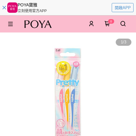
POYA寶雅
開啟APP
立刻使用官方APP
0
1
/
3