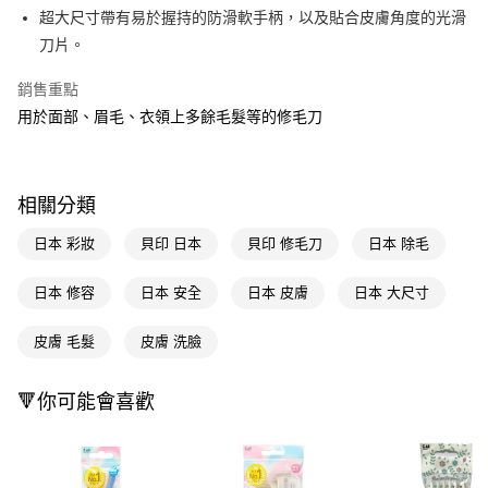
LINE Pay
超大尺寸帶有易於握持的防滑軟手柄，以及貼合皮膚角度的光滑
刀片。
Apple Pay
銷售重點
街口支付
用於面部、眉毛、衣領上多餘毛髮等的修毛刀
悠遊付
Google Pay
相關分類
AFTEE先享後付
相關說明
日本 彩妝
貝印 日本
貝印 修毛刀
日本 除毛
【關於「AFTEE先享後付」】
即享券
AFTEE先享後付是「在收到商品之後才付款」的支付方式。 讓您購物簡單
日本 修容
日本 安全
日本 皮膚
日本 大尺寸
便利好安心！
１．簡單：不需註冊會員、不需綁卡、不需儲值。
運送方式
皮膚 毛髮
皮膚 洗臉
２．便利：只要手機號碼，簡訊認證，即可結帳。
３．安心：先確認商品／服務後，再付款。
全家取貨付款
每筆NT$65，滿NT$390(含以上)免運費
🔻你可能會喜歡
【「AFTEE先享後付」結帳流程】
１．於結帳方式選擇「AFTEE先享後付」後，將跳轉至「AFTEE先享後付」
付款後全家取貨
結帳頁面，進行簡訊認證並確認金額後，即可完成結帳。
２．訂單成立數日內，您將收到繳費通知簡訊。
每筆NT$65，滿NT$390(含以上)免運費
３．收到繳費通知簡訊後14天內，點擊此簡訊中的連結，可透過四大超商／