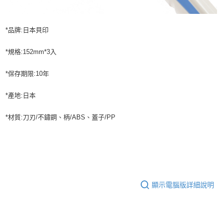
*品牌:日本貝印
*規格:152mm*3入
*保存期限:10年
*產地:日本
*材質:刀刃/不鏽鋼、柄/ABS、蓋子/PP
顯示電腦版詳細說明