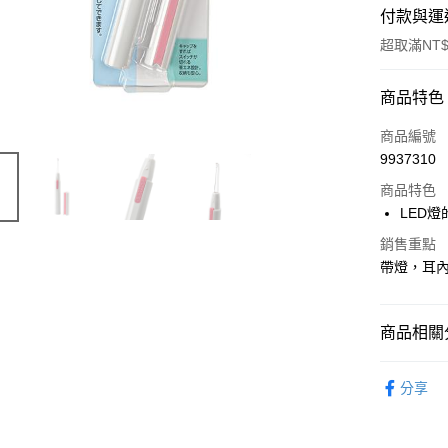
付款與運
超取滿NT$
付款方式
商品特色
POYA支付
商品編號
9937310
信用卡一
商品特色
超商取貨
LED
LINE Pay
銷售重點
帶燈，耳內
Apple Pay
街口支付
商品相關分
悠遊付
時尚彩妝
分享
Google Pa
AFTEE先