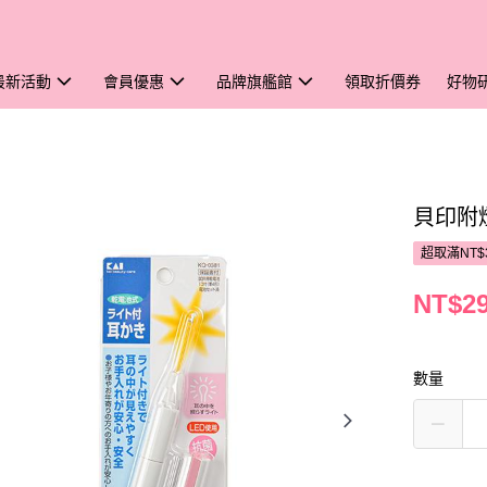
最新活動
會員優惠
品牌旗艦館
領取折價券
好物
貝印附
超取滿NT$
NT$2
數量