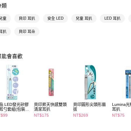
相關說明
分類
【關於「A
即享券
AFTEE
便利好安
兒童
貝印 耳扒
安全 LED
兒童 耳扒
LED 耳扒
１．簡單
２．便利
運送方式
耳扒
貝印 耳朵
３．安心
全家取貨
【「AFT
每筆NT$6
１．於結帳
付」結帳
可能會喜歡
付款後全
２．訂單
３．收到繳
每筆NT$6
／ATM／
※ 請注意
萊爾富取
絡購買商品
先享後付
每筆NT$6
※ 交易是
是否繳費成
付款後萊
付客戶支
品 LED發光矽膠
貝印昇天快感雙頭
貝印圓形尖頭形眉
Lumina
每筆NT$6
耳勺套組(包裝隨
清潔耳扒
拔
耳扒
【注意事
出貨)
T$99
NT$175
NT$269
NT$75
7-11取貨
１．透過由
交易，需
每筆NT$6
求債權轉