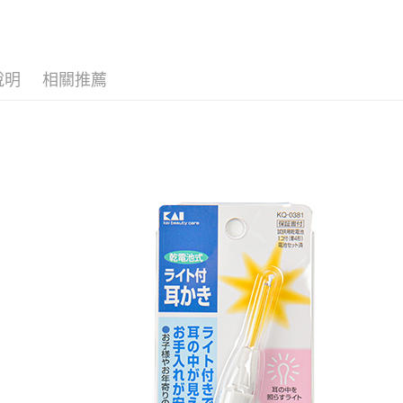
２．關於
付款後7-1
https://aft
每筆NT$6
３．未成
「AFTE
宅配(本島)
任。
說明
相關推薦
４．使用「
每筆NT$1
即時審查
結果請求
付款後寶雅
５．嚴禁
每筆NT$8
形，恩沛
動。