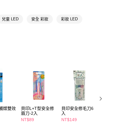
FTEE先享後付」】
先享後付是「在收到商品之後才付款」的支付方式。 讓您購物簡單
心！
兒童 LED
安全 彩妝
彩妝 LED
：不需註冊會員、不需綁卡、不需儲值。
：只要手機號碼，簡訊認證，即可結帳。
：先確認商品／服務後，再付款。
付款
EE先享後付」結帳流程】
5，滿NT$390(含以上)免運費
方式選擇「AFTEE先享後付」後，將跳轉至「AFTEE先享後
頁面，進行簡訊認證並確認金額後，即可完成結帳。
家取貨
成立數日內，您將收到繳費通知簡訊。
費通知簡訊後14天內，點擊此簡訊中的連結，可透過四大超商
5，滿NT$390(含以上)免運費
網路銀行／等多元方式進行付款，方視為交易完成。
：結帳手續完成當下不需立刻繳費，但若您需要取消訂單，請聯
貨付款
的店家。未經商家同意取消之訂單仍視為有效，需透過AFTEE
繳納相關費用。
5，滿NT$490(含以上)免運費
否成功請以「AFTEE先享後付 」之結帳頁面顯示為準，若有關於
功／繳費後需取消欲退款等相關疑問，請聯繫「AFTEE先享後
爾富取貨
援中心」
https://netprotections.freshdesk.com/support/home
光觸媒雙效
貝印L+T型安全修
貝印安全修毛刀6
綠鐘矽膠加螺旋雙
5，滿NT$490(含以上)免運費
眉刀-2入
入
頭耳扒1入-粉
項】
NT$89
NT$149
NT$210
付款
恩沛科技股份有限公司提供之「AFTEE先享後付」服務完成之
依本服務之必要範圍內提供個人資料，並將交易相關給付款項請
5，滿NT$490(含以上)免運費
讓予恩沛科技股份有限公司。