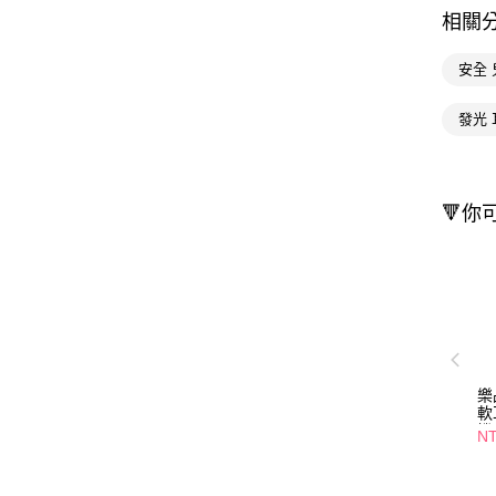
相關
安全 
發光 
🔻你
樂
軟
機
N