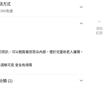
送方式
390免運
清除
紀錄
次付款
付款
燈的耳扒，可以輕鬆看到耳朵內部，便於兒童和老人護理。
清晰可見 安全有保障
類 (1)
彩妝工具
其他美容小物
y
享後付