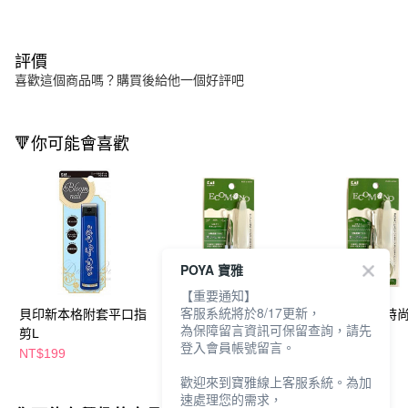
評價
喜歡這個商品嗎？購買後給他一個好評吧
🔻你可能會喜歡
POYA 寶雅
【重要通知】
客服系統將於8/17更新，
貝印新本格附套平口指
貝印可拆卸的時尚附蓋
貝印可拆卸的時
為保障留言資訊可保留查詢，請先
剪L
剪刀1入-修容
剪刀1入-鼻毛
登入會員帳號留言。
NT$199
NT$359
NT$359
歡迎來到寶雅線上客服系統。為加
速處理您的需求，