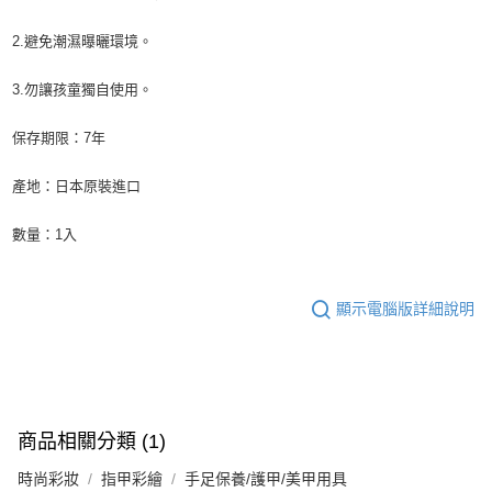
2.避免潮濕曝曬環境。
3.勿讓孩童獨自使用。
保存期限：7年
產地：日本原裝進口
數量：1入
顯示電腦版詳細說明
商品相關分類 (1)
時尚彩妝
指甲彩繪
手足保養/護甲/美甲用具