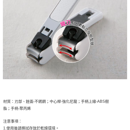
材質：刃部、銼面-不銹鋼；中心桿-強化尼龍；手柄上緣-ABS樹
脂；手柄-聚丙烯
注意事項：
1.使用後請擦拭存放於乾燥環境。