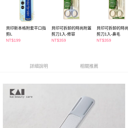
萊爾富取貨付款
※ 請注意：結帳手續完成當下不需立刻繳費，但若您需要取消訂單，請聯絡
每筆NT$65，滿NT$490(含以上)免運費
購買商品的店家。未經商家同意取消之訂單仍視為有效，需透過AFTEE先享
後付繳納相關費用。
付款後萊爾富取貨
※ 交易是否成功請以「AFTEE先享後付 」之結帳頁面顯示為準，若有關於
是否繳費成功／繳費後需取消欲退款等相關疑問，請聯繫「AFTEE先享後付
每筆NT$65，滿NT$490(含以上)免運費
貝印新本格附套平口指
貝印可拆卸的時尚附蓋
貝印可拆卸的時
客戶支援中心」
https://netprotections.freshdesk.com/support/home
剪L
剪刀1入-修容
剪刀1入-鼻毛
7-11取貨付款
【注意事項】
NT$199
NT$359
NT$359
１．透過由恩沛科技股份有限公司提供之「AFTEE先享後付」服務完成之交
每筆NT$65，滿NT$490(含以上)免運費
易，需依本服務之必要範圍內提供個人資料，並將交易相關給付款項請求債
權轉讓予恩沛科技股份有限公司。
付款後7-11取貨
２．關於個人資料處理事宜，請瀏覽以下網址：
每筆NT$65，滿NT$490(含以上)免運費
https://aftee.tw/terms/#terms3
詳細說明
相關推薦
３．未成年的使用者請事先徵得法定代理人或監護人之同意方可使用
宅配(本島)
「AFTEE先享後付」，若未經同意申辦者引起之損失，本公司不負相關責
任。
每筆NT$100，滿NT$790(含以上)免運費
４．使用「AFTEE先享後付」時，將依據個別帳號之用戶狀況，依本公司即
時審查核予不同之上限額度；若仍有額度不足之情形，本公司將視審查結果
付款後寶雅門市自取(由倉庫統一出貨)
請求用戶進行身份認證。
每筆NT$80，滿NT$290(含以上)免運費
５．嚴禁一人註冊多個帳號或使用他人資訊註冊。若發現惡意使用之情形，
恩沛科技股份有限公司將有權停止該用戶之使用額度並採取法律行動。