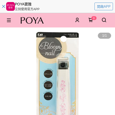
POYA寶雅
開啟APP
立刻使用官方APP
0
1
/
1