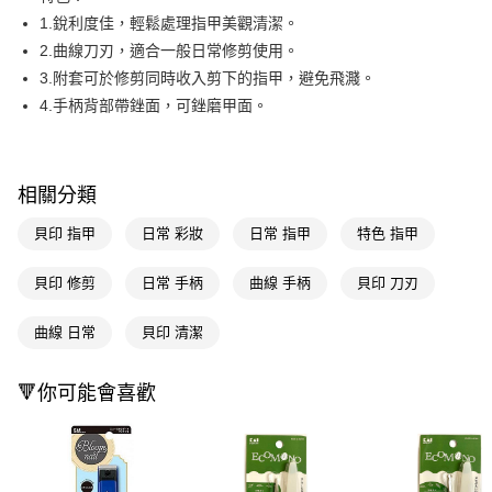
1.銳利度佳，輕鬆處理指甲美觀清潔。
Apple Pay
2.曲線刀刃，適合一般日常修剪使用。
街口支付
3.附套可於修剪同時收入剪下的指甲，避免飛濺。
4.手柄背部帶銼面，可銼磨甲面。
悠遊付
Google Pay
AFTEE先享後付
相關分類
相關說明
貝印 指甲
日常 彩妝
日常 指甲
特色 指甲
【關於「AFTEE先享後付」】
即享券
AFTEE先享後付是「在收到商品之後才付款」的支付方式。 讓您購物簡單
貝印 修剪
日常 手柄
曲線 手柄
貝印 刀刃
便利好安心！
１．簡單：不需註冊會員、不需綁卡、不需儲值。
運送方式
２．便利：只要手機號碼，簡訊認證，即可結帳。
曲線 日常
貝印 清潔
３．安心：先確認商品／服務後，再付款。
全家取貨付款
每筆NT$65，滿NT$390(含以上)免運費
【「AFTEE先享後付」結帳流程】
🔻你可能會喜歡
１．於結帳方式選擇「AFTEE先享後付」後，將跳轉至「AFTEE先享後付」
付款後全家取貨
結帳頁面，進行簡訊認證並確認金額後，即可完成結帳。
２．訂單成立數日內，您將收到繳費通知簡訊。
每筆NT$65，滿NT$390(含以上)免運費
３．收到繳費通知簡訊後14天內，點擊此簡訊中的連結，可透過四大超商／
ATM／網路銀行／等多元方式進行付款，方視為交易完成。