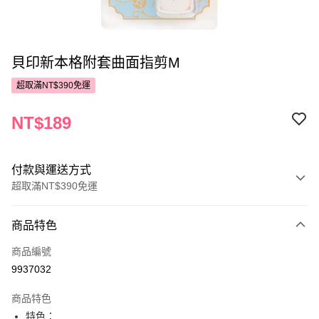
貝印新本格附套曲面指剪M
超取滿NT$390免運
NT$189
付款與運送方式
超取滿NT$390免運
付款方式
商品特色
POYA支付
商品編號
信用卡一次付款
9937032
超商取貨付款
商品特色
LINE Pay
特色：