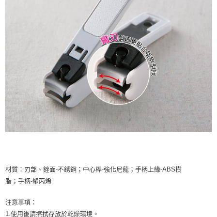
材質：刃部、銼面-不銹鋼；中心桿-強化尼龍；手柄上緣-ABS樹
脂；手柄-聚丙烯
注意事項：
1.使用後請擦拭存放於乾燥環境。