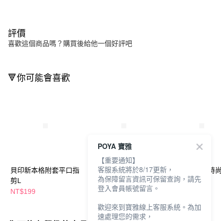
評價
喜歡這個商品嗎？購買後給他一個好評吧
🔻你可能會喜歡
POYA 寶雅
【重要通知】
客服系統將於8/17更新，
貝印新本格附套平口指
貝印可拆卸的時尚附蓋
貝印可拆卸的時
為保障留言資訊可保留查詢，請先
剪L
剪刀1入-修容
剪刀1入-鼻毛
登入會員帳號留言。
NT$199
NT$359
NT$359
歡迎來到寶雅線上客服系統。為加
速處理您的需求，