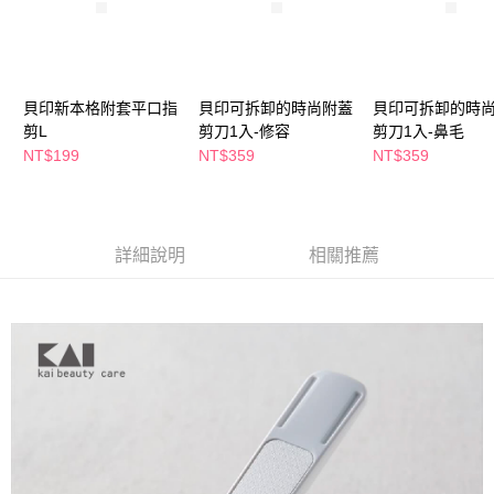
萊爾富取貨付款
※ 請注意：結帳手續完成當下不需立刻繳費，但若您需要取消訂單，請聯絡
每筆NT$65，滿NT$490(含以上)免運費
購買商品的店家。未經商家同意取消之訂單仍視為有效，需透過AFTEE先享
後付繳納相關費用。
付款後萊爾富取貨
※ 交易是否成功請以「AFTEE先享後付 」之結帳頁面顯示為準，若有關於
是否繳費成功／繳費後需取消欲退款等相關疑問，請聯繫「AFTEE先享後付
每筆NT$65，滿NT$490(含以上)免運費
貝印新本格附套平口指
貝印可拆卸的時尚附蓋
貝印可拆卸的時
客戶支援中心」
https://netprotections.freshdesk.com/support/home
剪L
剪刀1入-修容
剪刀1入-鼻毛
7-11取貨付款
【注意事項】
NT$199
NT$359
NT$359
１．透過由恩沛科技股份有限公司提供之「AFTEE先享後付」服務完成之交
每筆NT$65，滿NT$490(含以上)免運費
易，需依本服務之必要範圍內提供個人資料，並將交易相關給付款項請求債
權轉讓予恩沛科技股份有限公司。
付款後7-11取貨
２．關於個人資料處理事宜，請瀏覽以下網址：
每筆NT$65，滿NT$490(含以上)免運費
https://aftee.tw/terms/#terms3
詳細說明
相關推薦
３．未成年的使用者請事先徵得法定代理人或監護人之同意方可使用
宅配(本島)
「AFTEE先享後付」，若未經同意申辦者引起之損失，本公司不負相關責
任。
每筆NT$100，滿NT$790(含以上)免運費
４．使用「AFTEE先享後付」時，將依據個別帳號之用戶狀況，依本公司即
時審查核予不同之上限額度；若仍有額度不足之情形，本公司將視審查結果
付款後寶雅門市自取(由倉庫統一出貨)
請求用戶進行身份認證。
每筆NT$80，滿NT$290(含以上)免運費
５．嚴禁一人註冊多個帳號或使用他人資訊註冊。若發現惡意使用之情形，
恩沛科技股份有限公司將有權停止該用戶之使用額度並採取法律行動。