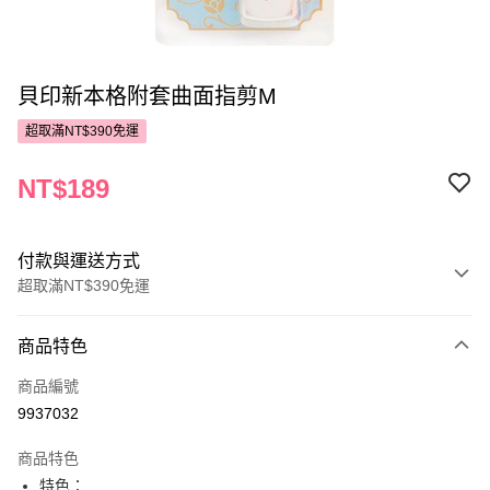
貝印新本格附套曲面指剪M
超取滿NT$390免運
NT$189
付款與運送方式
超取滿NT$390免運
付款方式
商品特色
POYA支付
商品編號
信用卡一次付款
9937032
超商取貨付款
商品特色
LINE Pay
特色：