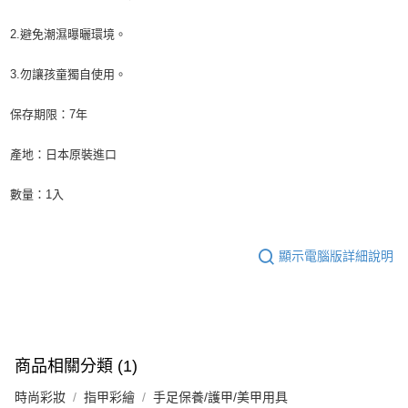
2.避免潮濕曝曬環境。
3.勿讓孩童獨自使用。
保存期限：7年
產地：日本原裝進口
數量：1入
顯示電腦版詳細說明
商品相關分類 (1)
時尚彩妝
指甲彩繪
手足保養/護甲/美甲用具