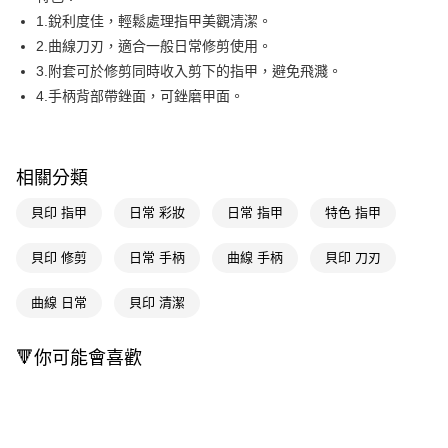
1.銳利度佳，輕鬆處理指甲美觀清潔。
Apple Pay
2.曲線刀刃，適合一般日常修剪使用。
街口支付
3.附套可於修剪同時收入剪下的指甲，避免飛濺。
4.手柄背部帶銼面，可銼磨甲面。
悠遊付
Google Pay
AFTEE先享後付
相關分類
相關說明
貝印 指甲
日常 彩妝
日常 指甲
特色 指甲
【關於「AFTEE先享後付」】
即享券
AFTEE先享後付是「在收到商品之後才付款」的支付方式。 讓您購物簡單
貝印 修剪
日常 手柄
曲線 手柄
貝印 刀刃
便利好安心！
１．簡單：不需註冊會員、不需綁卡、不需儲值。
運送方式
２．便利：只要手機號碼，簡訊認證，即可結帳。
曲線 日常
貝印 清潔
３．安心：先確認商品／服務後，再付款。
全家取貨付款
每筆NT$65，滿NT$390(含以上)免運費
【「AFTEE先享後付」結帳流程】
🔻你可能會喜歡
１．於結帳方式選擇「AFTEE先享後付」後，將跳轉至「AFTEE先享後付」
付款後全家取貨
結帳頁面，進行簡訊認證並確認金額後，即可完成結帳。
２．訂單成立數日內，您將收到繳費通知簡訊。
每筆NT$65，滿NT$390(含以上)免運費
３．收到繳費通知簡訊後14天內，點擊此簡訊中的連結，可透過四大超商／
ATM／網路銀行／等多元方式進行付款，方視為交易完成。