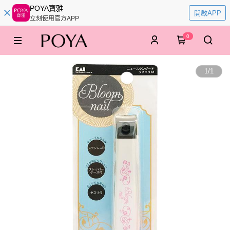
POYA寶雅
開啟APP
立刻使用官方APP
0
1
/
1