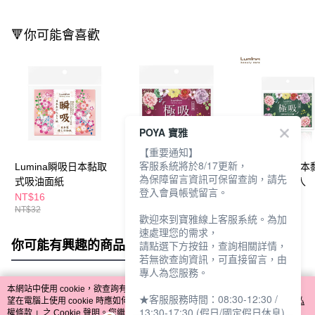
🔻你可能會喜歡
POYA 寶雅
【重要通知】
客服系統將於8/17更新，
Lumina瞬吸日本黏取
Lumina極吸日本黏取
Lumina極吸日本
為保障留言資訊可保留查詢，請先
式吸油面紙
式吸油面紙
式吸油面紙-5入
登入會員帳號留言。
NT$16
NT$35
NT$149
NT$32
歡迎來到寶雅線上客服系統。為加
速處理您的需求，
你可能有興趣的商品
全站排行
請點選下方按鈕，查詢相關詳情，
若無欲查詢資訊，可直接留言，由
專人為您服務。
本網站中使用 cookie，欲查詢有關本網站使用 cookie 方式之詳情，及若您不希
★客服服務時間：08:30-12:30 /
熱門標籤
望在電腦上使用 cookie 時應如何變更電腦的 cookie 設定，請參閱本網站「
隱私
13:30-17:30 (假日/國定假日休息)
權條款
」之 Cookie 聲明。您繼續使用本網站即表示您同意本公司得按本網站使