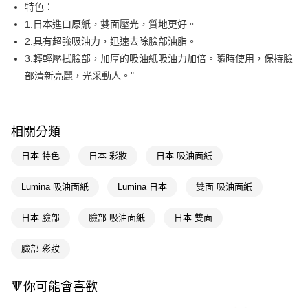
LINE Pay
特色：
1.日本進口原紙，雙面壓光，質地更好。
Apple Pay
2.具有超強吸油力，迅速去除臉部油脂。
街口支付
3.輕輕壓拭臉部，加厚的吸油紙吸油力加倍。隨時使用，保持臉
部清新亮麗，光采動人。"
悠遊付
Google Pay
AFTEE先享後付
相關分類
相關說明
日本 特色
日本 彩妝
日本 吸油面紙
【關於「AFTEE先享後付」】
即享券
AFTEE先享後付是「在收到商品之後才付款」的支付方式。 讓您購物簡單
Lumina 吸油面紙
Lumina 日本
雙面 吸油面紙
便利好安心！
１．簡單：不需註冊會員、不需綁卡、不需儲值。
運送方式
２．便利：只要手機號碼，簡訊認證，即可結帳。
日本 臉部
臉部 吸油面紙
日本 雙面
３．安心：先確認商品／服務後，再付款。
全家取貨付款
每筆NT$65，滿NT$390(含以上)免運費
臉部 彩妝
【「AFTEE先享後付」結帳流程】
１．於結帳方式選擇「AFTEE先享後付」後，將跳轉至「AFTEE先享後付」
付款後全家取貨
結帳頁面，進行簡訊認證並確認金額後，即可完成結帳。
🔻你可能會喜歡
２．訂單成立數日內，您將收到繳費通知簡訊。
每筆NT$65，滿NT$390(含以上)免運費
３．收到繳費通知簡訊後14天內，點擊此簡訊中的連結，可透過四大超商／