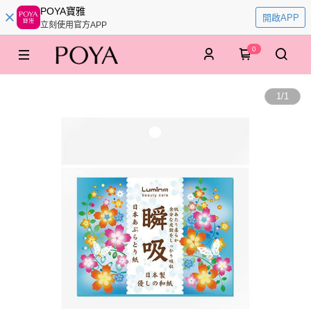
POYA寶雅
開啟APP
立刻使用官方APP
0
1
/
1