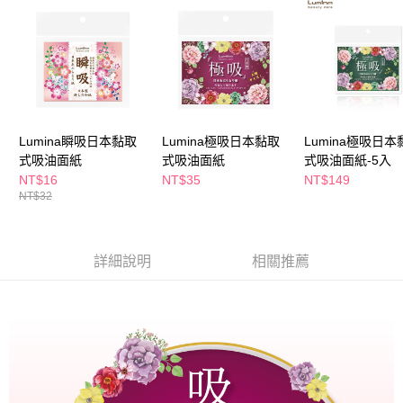
ATM／網路銀行／等多元方式進行付款，方視為交易完成。
萊爾富取貨付款
※ 請注意：結帳手續完成當下不需立刻繳費，但若您需要取消訂單，請聯絡
每筆NT$65，滿NT$490(含以上)免運費
購買商品的店家。未經商家同意取消之訂單仍視為有效，需透過AFTEE先享
後付繳納相關費用。
付款後萊爾富取貨
※ 交易是否成功請以「AFTEE先享後付 」之結帳頁面顯示為準，若有關於
是否繳費成功／繳費後需取消欲退款等相關疑問，請聯繫「AFTEE先享後付
每筆NT$65，滿NT$490(含以上)免運費
客戶支援中心」
https://netprotections.freshdesk.com/support/home
7-11取貨付款
【注意事項】
Lumina瞬吸日本黏取
Lumina極吸日本黏取
Lumina極吸日本
１．透過由恩沛科技股份有限公司提供之「AFTEE先享後付」服務完成之交
每筆NT$65，滿NT$490(含以上)免運費
式吸油面紙
式吸油面紙
式吸油面紙-5入
易，需依本服務之必要範圍內提供個人資料，並將交易相關給付款項請求債
NT$16
NT$35
NT$149
權轉讓予恩沛科技股份有限公司。
付款後7-11取貨
NT$32
２．關於個人資料處理事宜，請瀏覽以下網址：
每筆NT$65，滿NT$490(含以上)免運費
https://aftee.tw/terms/#terms3
３．未成年的使用者請事先徵得法定代理人或監護人之同意方可使用
宅配(本島)
「AFTEE先享後付」，若未經同意申辦者引起之損失，本公司不負相關責
詳細說明
相關推薦
任。
每筆NT$100，滿NT$790(含以上)免運費
４．使用「AFTEE先享後付」時，將依據個別帳號之用戶狀況，依本公司即
時審查核予不同之上限額度；若仍有額度不足之情形，本公司將視審查結果
付款後寶雅門市自取(由倉庫統一出貨)
請求用戶進行身份認證。
每筆NT$80，滿NT$290(含以上)免運費
５．嚴禁一人註冊多個帳號或使用他人資訊註冊。若發現惡意使用之情形，
恩沛科技股份有限公司將有權停止該用戶之使用額度並採取法律行動。