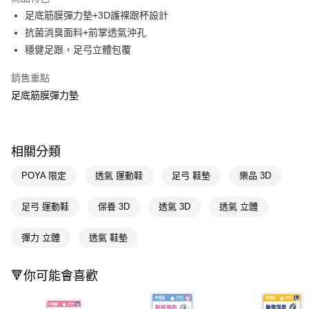
LINE Pay
足底筋膜彈力墊+3D護裸跟杯設計
抗菌消臭面料+前掌透氣沖孔
Apple Pay
穩健足跟，足弓立體包覆
街口支付
銷售重點
悠遊付
足底筋膜彈力墊
Google Pay
AFTEE先享後付
相關分類
相關說明
【關於「AFTEE先享後付」】
POYA 限定
透氣 運動鞋
足弓 鞋墊
樂品 3D
即享券
AFTEE先享後付是「在收到商品之後才付款」的支付方式。 讓您購物簡單
便利好安心！
足弓 運動鞋
保養 3D
透氣 3D
透氣 立體
１．簡單：不需註冊會員、不需綁卡、不需儲值。
運送方式
２．便利：只要手機號碼，簡訊認證，即可結帳。
３．安心：先確認商品／服務後，再付款。
彈力 立體
透氣 鞋墊
全家取貨付款
每筆NT$65，滿NT$390(含以上)免運費
【「AFTEE先享後付」結帳流程】
１．於結帳方式選擇「AFTEE先享後付」後，將跳轉至「AFTEE先享後付」
🔻你可能會喜歡
付款後全家取貨
結帳頁面，進行簡訊認證並確認金額後，即可完成結帳。
２．訂單成立數日內，您將收到繳費通知簡訊。
每筆NT$65，滿NT$390(含以上)免運費
３．收到繳費通知簡訊後14天內，點擊此簡訊中的連結，可透過四大超商／