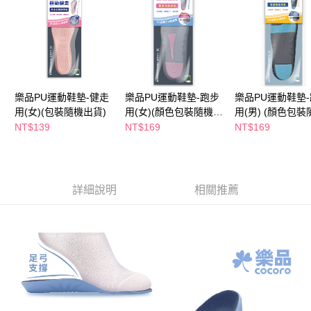
ATM／網路銀行／等多元方式進行付款，方視為交易完成。
萊爾富取貨付款
※ 請注意：結帳手續完成當下不需立刻繳費，但若您需要取消訂單，請聯絡
每筆NT$65，滿NT$490(含以上)免運費
購買商品的店家。未經商家同意取消之訂單仍視為有效，需透過AFTEE先享
後付繳納相關費用。
付款後萊爾富取貨
※ 交易是否成功請以「AFTEE先享後付 」之結帳頁面顯示為準，若有關於
是否繳費成功／繳費後需取消欲退款等相關疑問，請聯繫「AFTEE先享後付
每筆NT$65，滿NT$490(含以上)免運費
客戶支援中心」
https://netprotections.freshdesk.com/support/home
樂品PU運動鞋墊-健走
樂品PU運動鞋墊-跑步
樂品PU運動鞋墊
7-11取貨付款
用(女)(包裝隨機出貨)
用(女)(顏色包裝隨機出
用(男) (顏色包裝
【注意事項】
１．透過由恩沛科技股份有限公司提供之「AFTEE先享後付」服務完成之交
每筆NT$65，滿NT$490(含以上)免運費
貨)
出貨)
NT$139
NT$169
NT$169
易，需依本服務之必要範圍內提供個人資料，並將交易相關給付款項請求債
權轉讓予恩沛科技股份有限公司。
付款後7-11取貨
２．關於個人資料處理事宜，請瀏覽以下網址：
每筆NT$65，滿NT$490(含以上)免運費
https://aftee.tw/terms/#terms3
３．未成年的使用者請事先徵得法定代理人或監護人之同意方可使用
詳細說明
相關推薦
宅配(本島)
「AFTEE先享後付」，若未經同意申辦者引起之損失，本公司不負相關責
任。
每筆NT$100，滿NT$790(含以上)免運費
４．使用「AFTEE先享後付」時，將依據個別帳號之用戶狀況，依本公司即
時審查核予不同之上限額度；若仍有額度不足之情形，本公司將視審查結果
付款後寶雅門市自取(由倉庫統一出貨)
請求用戶進行身份認證。
每筆NT$80，滿NT$290(含以上)免運費
５．嚴禁一人註冊多個帳號或使用他人資訊註冊。若發現惡意使用之情形，
恩沛科技股份有限公司將有權停止該用戶之使用額度並採取法律行動。