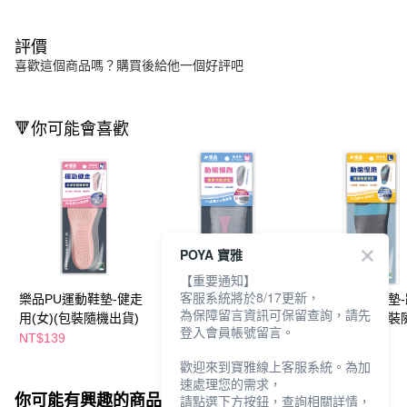
評價
喜歡這個商品嗎？購買後給他一個好評吧
🔻你可能會喜歡
POYA 寶雅
【重要通知】
客服系統將於8/17更新，
樂品PU運動鞋墊-健走
樂品PU運動鞋墊-跑步
樂品PU運動鞋墊
為保障留言資訊可保留查詢，請先
用(女)(包裝隨機出貨)
用(女)(顏色包裝隨機出
用(男) (顏色包裝
登入會員帳號留言。
貨)
出貨)
NT$139
NT$169
NT$169
歡迎來到寶雅線上客服系統。為加
速處理您的需求，
你可能有興趣的商品
全站排行
請點選下方按鈕，查詢相關詳情，