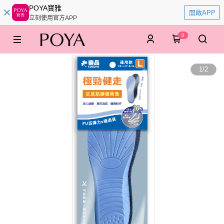
POYA寶雅
開啟APP
立刻使用官方APP
0
1
/
2