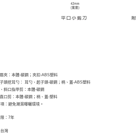
：
口眉夾：本體-碳鋼；夾扣-ABS塑料
起子頭挖耳勺： 耳勺、起子頭-碳鋼；柄、蓋-ABS塑料
典、斜口指甲剪：本體-碳鋼
套直口剪：本體-碳鋼；柄、蓋-塑料
事項：避免潮濕曝曬環境。
限：7年
：台灣