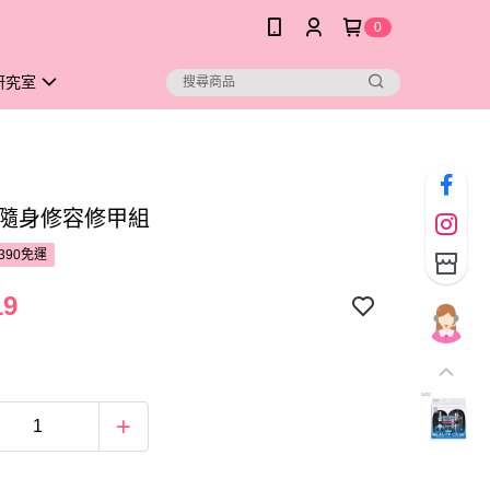
0
研究室
na隨身修容修甲組
390免運
19