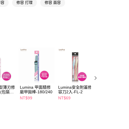
修容
修容 打理
修容 面容
FTEE先享後付」】
先享後付是「在收到商品之後才付款」的支付方式。 讓您購物簡單
心！
：不需註冊會員、不需綁卡、不需儲值。
：只要手機號碼，簡訊認證，即可結帳。
：先確認商品／服務後，再付款。
付款
EE先享後付」結帳流程】
5，滿NT$390(含以上)免運費
方式選擇「AFTEE先享後付」後，將跳轉至「AFTEE先享後
頁面，進行簡訊認證並確認金額後，即可完成結帳。
家取貨
成立數日內，您將收到繳費通知簡訊。
費通知簡訊後14天內，點擊此簡訊中的連結，可透過四大超商
5，滿NT$390(含以上)免運費
網路銀行／等多元方式進行付款，方視為交易完成。
：結帳手續完成當下不需立刻繳費，但若您需要取消訂單，請聯
貨付款
的店家。未經商家同意取消之訂單仍視為有效，需透過AFTEE
繳納相關費用。
5，滿NT$490(含以上)免運費
美型薄刃修
Lumina 甲面精修
Lumina安全附蓋修
Lumina凍甲硬皮
否成功請以「AFTEE先享後付 」之結帳頁面顯示為準，若有關於
)(包裝隨
磨甲拋棒-180/240
容刀2入-FL-2
996
功／繳費後需取消欲退款等相關疑問，請聯繫「AFTEE先享後
爾富取貨
NT$99
NT$69
NT$299
援中心」
https://netprotections.freshdesk.com/support/home
5，滿NT$490(含以上)免運費
項】
付款
恩沛科技股份有限公司提供之「AFTEE先享後付」服務完成之
依本服務之必要範圍內提供個人資料，並將交易相關給付款項請
5，滿NT$490(含以上)免運費
讓予恩沛科技股份有限公司。