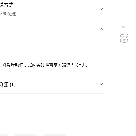
送方式
390免運
清除
紀錄
次付款
付款
。針對臨時性手足面容打理需求，提供即時輔助。
類 (1)
彩妝工具
其他美容小物
y
享後付