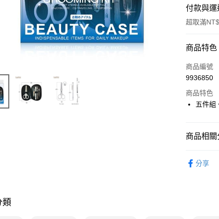
付款與運
超取滿NT$
付款方式
商品特色
POYA支付
商品編號
9936850
信用卡一
商品特色
超商取貨
五件組
LINE Pay
商品相關分
Apple Pay
時尚彩妝
街口支付
分享
悠遊付
Google Pa
分類
AFTEE先