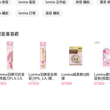
相關說明
na 修容
lumina 面容
lumina 五件組
修容 輔助
需求 
【關於「A
即享券
AFTEE
na 輔助
lumina 打理
面容 輔助
便利好安
１．簡單
２．便利
運送方式
３．安心
可能會喜歡
全家取貨
【「AFT
每筆NT$6
１．於結帳
付」結帳
付款後全
２．訂單
３．收到繳
每筆NT$6
／ATM／
※ 請注意
萊爾富取
絡購買商品
先享後付
每筆NT$6
umina羽牌可折安
Lumina羽牌安全修
Lumina超柔軟Q粉
Lumina
※ 交易是
修面刀FLS-1入
容刀PIL-1入-顏色
撲
容剪(短套
是否繳費成
付款後萊
隨機出貨
機出貨)
T$59
NT$39
NT$99
NT$99
付客戶支
每筆NT$6
【注意事
7-11取貨
１．透過由
交易，需
每筆NT$6
求債權轉