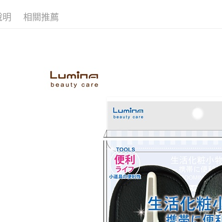
２．關於
付款後7-1
https://aft
說明
相關推薦
每筆NT$6
３．未成
「AFTE
宅配(本島)
任。
４．使用「
每筆NT$1
即時審查
結果請求
付款後寶雅
５．嚴禁
每筆NT$8
形，恩沛
動。