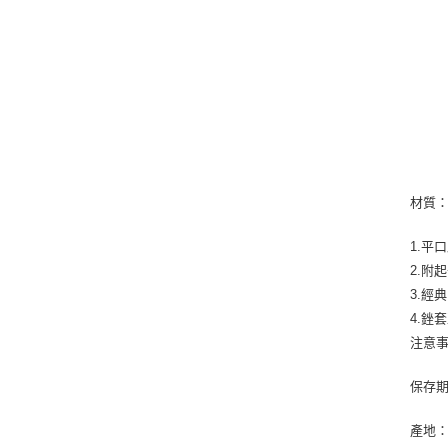
材質
1.平
2.附
3.經
4.銼
注意
保存期
產地