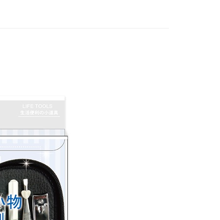
個人資料處理事宜，請瀏覽以下網址：
1取貨
ee.tw/terms/#terms3
5，滿NT$490(含以上)免運費
年的使用者請事先徵得法定代理人或監護人之同意方可使用
E先享後付」，若未經同意申辦者引起之損失，本公司不負相關責
AFTEE先享後付」時，將依據個別帳號之用戶狀況，依本公司
00，滿NT$790(含以上)免運費
核予不同之上限額度；若仍有額度不足之情形，本公司將視審查
用戶進行身份認證。
門市自取(由倉庫統一出貨)
一人註冊多個帳號或使用他人資訊註冊。若發現惡意使用之情
0，滿NT$290(含以上)免運費
科技股份有限公司將有權停止該用戶之使用額度並採取法律行