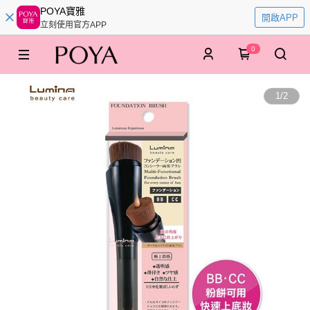
POYA寶雅
開啟APP
立刻使用官方APP
0
1
/
2