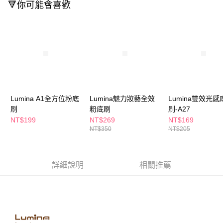
萊爾富取貨付款
🔻你可能會喜歡
※ 請注意：結帳手續完成當下不需立刻繳費，但若您需要取消訂單，請聯絡
每筆NT$65，滿NT$490(含以上)免運費
購買商品的店家。未經商家同意取消之訂單仍視為有效，需透過AFTEE先享
後付繳納相關費用。
付款後萊爾富取貨
※ 交易是否成功請以「AFTEE先享後付 」之結帳頁面顯示為準，若有關於
是否繳費成功／繳費後需取消欲退款等相關疑問，請聯繫「AFTEE先享後付
每筆NT$65，滿NT$490(含以上)免運費
客戶支援中心」
https://netprotections.freshdesk.com/support/home
7-11取貨付款
【注意事項】
１．透過由恩沛科技股份有限公司提供之「AFTEE先享後付」服務完成之交
每筆NT$65，滿NT$490(含以上)免運費
易，需依本服務之必要範圍內提供個人資料，並將交易相關給付款項請求債
權轉讓予恩沛科技股份有限公司。
付款後7-11取貨
Lumina A1全方位粉底
Lumina魅力妝藝全效
Lumina雙效光感
２．關於個人資料處理事宜，請瀏覽以下網址：
刷
粉底刷
刷-A27
每筆NT$65，滿NT$490(含以上)免運費
https://aftee.tw/terms/#terms3
NT$199
NT$269
NT$169
３．未成年的使用者請事先徵得法定代理人或監護人之同意方可使用
宅配(本島)
NT$350
NT$205
「AFTEE先享後付」，若未經同意申辦者引起之損失，本公司不負相關責
任。
每筆NT$100，滿NT$790(含以上)免運費
４．使用「AFTEE先享後付」時，將依據個別帳號之用戶狀況，依本公司即
時審查核予不同之上限額度；若仍有額度不足之情形，本公司將視審查結果
付款後寶雅門市自取(由倉庫統一出貨)
詳細說明
相關推薦
請求用戶進行身份認證。
每筆NT$80，滿NT$290(含以上)免運費
５．嚴禁一人註冊多個帳號或使用他人資訊註冊。若發現惡意使用之情形，
恩沛科技股份有限公司將有權停止該用戶之使用額度並採取法律行動。