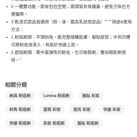
2.一體雙功能，節省包包空間；兩頭皆有保護蓋，避免汙染也方
Apple Pay
便攜帶。
街口支付
3.乾濕式妝品皆適用（粉、液、霜及乳狀底妝品）"" ""用途&使用
方法：
悠遊付
1.粉底刷頭：平頭斜角，能完整接觸肌膚，服貼妝容；中央凹槽
Google Pay
可將粉底液滴入，有助於快速上妝。
2.遮瑕刷頭：集中富彈性的刷毛，也可做唇刷／暈染眼影刷使
AFTEE先享後付
用。"
相關說明
【關於「AFTEE先享後付」】
即享券
AFTEE先享後付是「在收到商品之後才付款」的支付方式。 讓您購物簡單
便利好安心！
相關分類
１．簡單：不需註冊會員、不需綁卡、不需儲值。
運送方式
２．便利：只要手機號碼，簡訊認證，即可結帳。
刷具 粉底刷
Lumina 粉底刷
服貼 彩妝
３．安心：先確認商品／服務後，再付款。
全家取貨付款
每筆NT$65，滿NT$390(含以上)免運費
【「AFTEE先享後付」結帳流程】
斜角 粉底刷
遮瑕 彩妝
透亮 彩妝
快速 彩妝
１．於結帳方式選擇「AFTEE先享後付」後，將跳轉至「AFTEE先享後付」
付款後全家取貨
結帳頁面，進行簡訊認證並確認金額後，即可完成結帳。
快速 粉底刷
彩妝 粉底刷
服貼 粉底刷
２．訂單成立數日內，您將收到繳費通知簡訊。
每筆NT$65，滿NT$390(含以上)免運費
３．收到繳費通知簡訊後14天內，點擊此簡訊中的連結，可透過四大超商／
ATM／網路銀行／等多元方式進行付款，方視為交易完成。