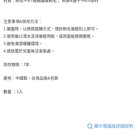
材質：刷毛-PBT極細纖維刷毛； 柄身&蓋子-ABS塑料
注意事項&保存方法：
1.闔蓋時，以微微旋轉方式，理好刷毛後輕扣上即可。
2.使用後以清水洗淨後輕甩乾，或用面紙微微壓乾。
3.避免潮濕曝曬環境。
4.請放置於兒童無法拿取處。
保存期限：7年
產地：中國製，台灣品檢&包裝
數量 ：1入
顯示電腦版詳細說明