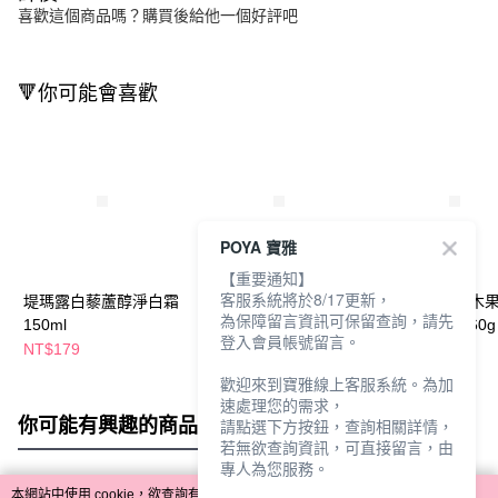
喜歡這個商品嗎？購買後給他一個好評吧
🔻你可能會喜歡
POYA 寶雅
【重要通知】
客服系統將於8/17更新，
堤瑪露白藜蘆醇淨白霜
帕瑪氏天然乳木果油緊
帕瑪氏天然乳木
為保障留言資訊可保留查詢，請先
150ml
緻保濕乳液250ml
緻保濕護手霜60g
登入會員帳號留言。
NT$179
NT$300
NT$200
歡迎來到寶雅線上客服系統。為加
速處理您的需求，
你可能有興趣的商品
全站排行
請點選下方按鈕，查詢相關詳情，
若無欲查詢資訊，可直接留言，由
專人為您服務。
本網站中使用 cookie，欲查詢有關本網站使用 cookie 方式之詳情，及若您不希