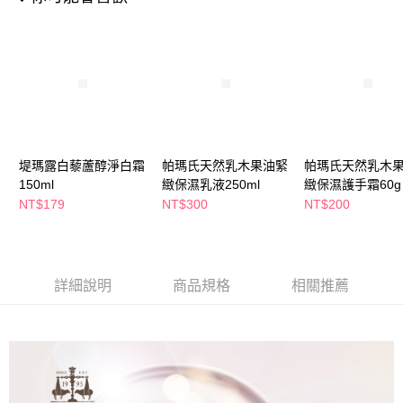
萊爾富取貨付款
※ 請注意：結帳手續完成當下不需立刻繳費，但若您需要取消訂單，請聯絡
每筆NT$65，滿NT$490(含以上)免運費
購買商品的店家。未經商家同意取消之訂單仍視為有效，需透過AFTEE先享
後付繳納相關費用。
付款後萊爾富取貨
※ 交易是否成功請以「AFTEE先享後付 」之結帳頁面顯示為準，若有關於
是否繳費成功／繳費後需取消欲退款等相關疑問，請聯繫「AFTEE先享後付
每筆NT$65，滿NT$490(含以上)免運費
客戶支援中心」
https://netprotections.freshdesk.com/support/home
7-11取貨付款
【注意事項】
１．透過由恩沛科技股份有限公司提供之「AFTEE先享後付」服務完成之交
每筆NT$65，滿NT$490(含以上)免運費
易，需依本服務之必要範圍內提供個人資料，並將交易相關給付款項請求債
堤瑪露白藜蘆醇淨白霜
帕瑪氏天然乳木果油緊
帕瑪氏天然乳木
權轉讓予恩沛科技股份有限公司。
付款後7-11取貨
150ml
緻保濕乳液250ml
緻保濕護手霜60g
２．關於個人資料處理事宜，請瀏覽以下網址：
每筆NT$65，滿NT$490(含以上)免運費
https://aftee.tw/terms/#terms3
NT$179
NT$300
NT$200
３．未成年的使用者請事先徵得法定代理人或監護人之同意方可使用
宅配(本島)
「AFTEE先享後付」，若未經同意申辦者引起之損失，本公司不負相關責
任。
每筆NT$100，滿NT$790(含以上)免運費
４．使用「AFTEE先享後付」時，將依據個別帳號之用戶狀況，依本公司即
時審查核予不同之上限額度；若仍有額度不足之情形，本公司將視審查結果
詳細說明
商品規格
相關推薦
付款後寶雅門市自取(由倉庫統一出貨)
請求用戶進行身份認證。
每筆NT$80，滿NT$290(含以上)免運費
５．嚴禁一人註冊多個帳號或使用他人資訊註冊。若發現惡意使用之情形，
恩沛科技股份有限公司將有權停止該用戶之使用額度並採取法律行動。