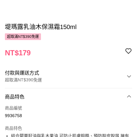
堤瑪露乳油木保濕霜150ml
超取滿NT$390免運
NT$179
付款與運送方式
超取滿NT$390免運
付款方式
商品特色
POYA支付
商品編號
信用卡一次付款
9936758
超商取貨付款
商品特色
LINE Pay
結合罌粟籽油與乳木果油,可防止肌膚粗糙、預防脫皮脫屑,擁有