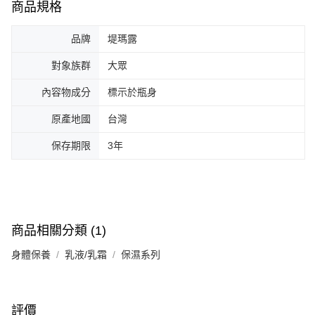
商品規格
品牌
堤瑪露
對象族群
大眾
內容物成分
標示於瓶身
原產地國
台灣
保存期限
3年
商品相關分類 (1)
身體保養
乳液/乳霜
保濕系列
評價