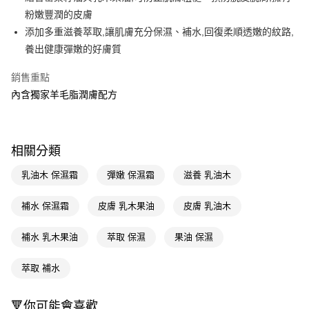
粉嫩豐潤的皮膚
Apple Pay
添加多重滋養萃取,讓肌膚充分保濕、補水,回復柔順透嫩的紋路,
街口支付
養出健康彈嫩的好膚質
悠遊付
銷售重點
內含獨家羊毛脂潤膚配方
Google Pay
AFTEE先享後付
相關說明
相關分類
【關於「AFTEE先享後付」】
即享券
AFTEE先享後付是「在收到商品之後才付款」的支付方式。 讓您購物簡單
乳油木 保濕霜
彈嫩 保濕霜
滋養 乳油木
便利好安心！
１．簡單：不需註冊會員、不需綁卡、不需儲值。
運送方式
２．便利：只要手機號碼，簡訊認證，即可結帳。
補水 保濕霜
皮膚 乳木果油
皮膚 乳油木
３．安心：先確認商品／服務後，再付款。
全家取貨付款
補水 乳木果油
萃取 保濕
果油 保濕
每筆NT$65，滿NT$390(含以上)免運費
【「AFTEE先享後付」結帳流程】
１．於結帳方式選擇「AFTEE先享後付」後，將跳轉至「AFTEE先享後付」
付款後全家取貨
結帳頁面，進行簡訊認證並確認金額後，即可完成結帳。
萃取 補水
２．訂單成立數日內，您將收到繳費通知簡訊。
每筆NT$65，滿NT$390(含以上)免運費
３．收到繳費通知簡訊後14天內，點擊此簡訊中的連結，可透過四大超商／
ATM／網路銀行／等多元方式進行付款，方視為交易完成。
🔻你可能會喜歡