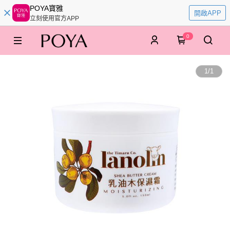
POYA寶雅
開啟APP
立刻使用官方APP
0
1
/
1