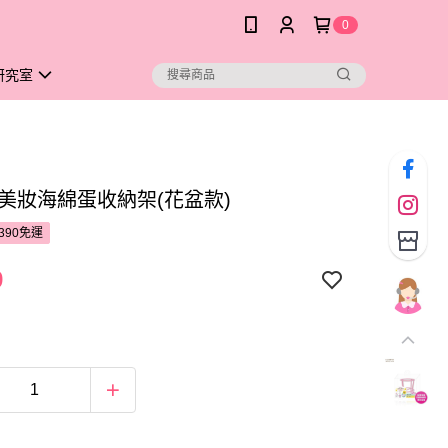
0
研究室
na美妝海綿蛋收納架(花盆款)
390免運
9