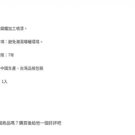
：鑄鐵加工噴漆。
事項：避免潮濕曝曬環境。
限：7年
：中國生產、台灣品檢包裝
：1入
個商品嗎？購買後給他一個好評吧