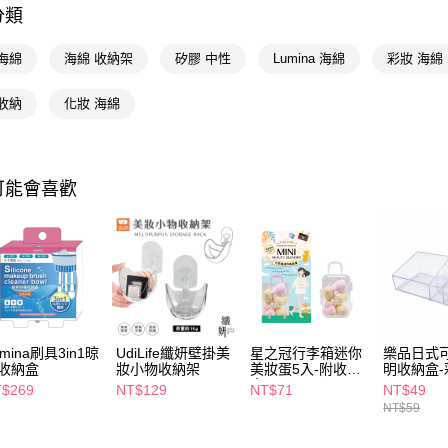
相關說明
分類
【關於「A
即享券
AFTEE
海綿
海綿 收納架
矽膠 中性
Lumina 海綿
彩妝 海綿
便利好安
１．簡單
２．便利
收納
化妝 海綿
運送方式
３．安心
全家取貨
【「AFT
每筆NT$6
１．於結帳
可能會喜歡
付」結帳
付款後全
２．訂單
３．收到繳
每筆NT$6
／ATM／
※ 請注意
萊爾富取
絡購買商品
先享後付
每筆NT$6
※ 交易是
是否繳費成
付款後萊
付客戶支
umina刷具3in1晾
UdiLife纖妍壁掛美
星之冠行李箱迷你
樂品日式
每筆NT$6
收納盒
妝小物收納架
美妝蛋5入-附收納
明收納盒
【注意事
盒
$269
NT$129
NT$71
NT$49
7-11取貨
１．透過由
NT$59
交易，需
每筆NT$6
求債權轉