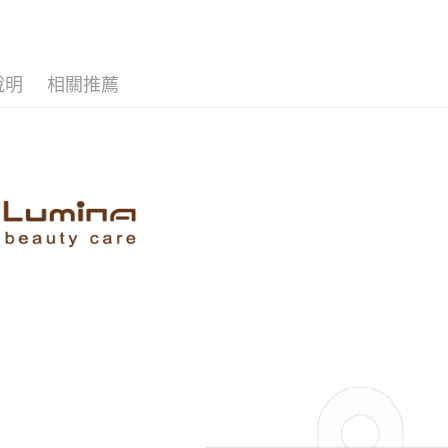
２．關於
付款後7-1
https://aft
每筆NT$6
３．未成
「AFTE
宅配(本島)
任。
說明
相關推薦
４．使用「
每筆NT$1
即時審查
結果請求
付款後寶雅
５．嚴禁
每筆NT$8
形，恩沛
動。