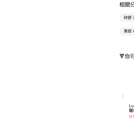
相關
矽膠 
美妝 
🔻你
L
曬
NT