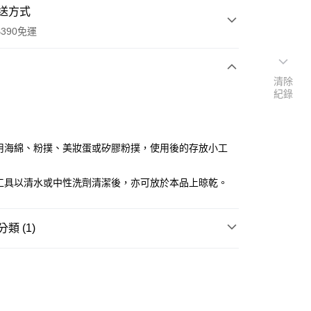
送方式
390免運
清除
紀錄
次付款
付款
妝用海綿、粉撲、美妝蛋或矽膠粉撲，使用後的存放小工
述工具以清水或中性洗劑清潔後，亦可放於本品上晾乾。
類 (1)
彩妝工具
海綿/粉撲/美妝蛋
y
享後付