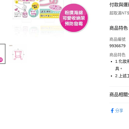
付款與運
超取滿NT$
付款方式
商品特色
POYA支付
商品編號
9936679
信用卡一
商品特色
超商取貨
1.化
具。
LINE Pay
2.上
Apple Pay
街口支付
商品相關分
悠遊付
時尚彩妝
分享
Google Pa
AFTEE先