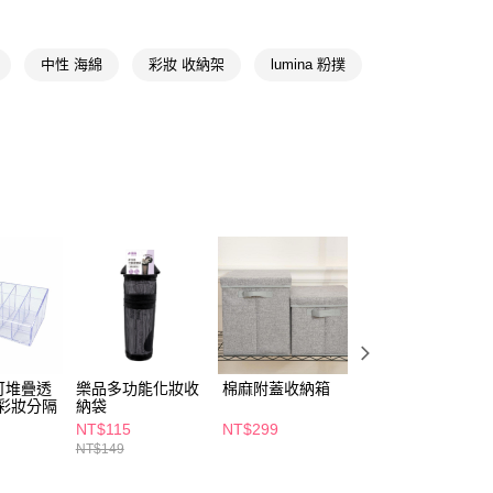
FTEE先享後付」】
先享後付是「在收到商品之後才付款」的支付方式。 讓您購物簡單
中性 海綿
彩妝 收納架
lumina 粉撲
心！
：不需註冊會員、不需綁卡、不需儲值。
：只要手機號碼，簡訊認證，即可結帳。
：先確認商品／服務後，再付款。
付款
EE先享後付」結帳流程】
5，滿NT$390(含以上)免運費
方式選擇「AFTEE先享後付」後，將跳轉至「AFTEE先享後
頁面，進行簡訊認證並確認金額後，即可完成結帳。
家取貨
成立數日內，您將收到繳費通知簡訊。
費通知簡訊後14天內，點擊此簡訊中的連結，可透過四大超商
5，滿NT$390(含以上)免運費
網路銀行／等多元方式進行付款，方視為交易完成。
：結帳手續完成當下不需立刻繳費，但若您需要取消訂單，請聯
貨付款
的店家。未經商家同意取消之訂單仍視為有效，需透過AFTEE
繳納相關費用。
5，滿NT$490(含以上)免運費
否成功請以「AFTEE先享後付 」之結帳頁面顯示為準，若有關於
功／繳費後需取消欲退款等相關疑問，請聯繫「AFTEE先享後
爾富取貨
援中心」
https://netprotections.freshdesk.com/support/home
可堆疊透
樂品多功能化妝收
棉麻附蓋收納箱
樂品晶鑽美妝防塵
5，滿NT$490(含以上)免運費
-彩妝分隔
納袋
收納盒(雙層2抽屜
項】
NT$115
NT$299
NT$224
付款
恩沛科技股份有限公司提供之「AFTEE先享後付」服務完成之
NT$149
NT$449
依本服務之必要範圍內提供個人資料，並將交易相關給付款項請
5，滿NT$490(含以上)免運費
讓予恩沛科技股份有限公司。