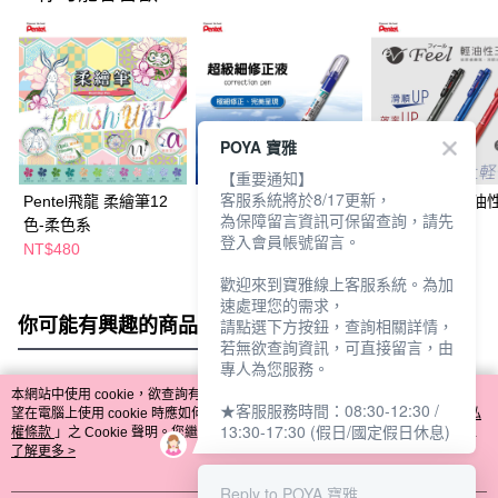
POYA 寶雅
【重要通知】
客服系統將於8/17更新，
Pentel飛龍 柔繪筆12
Pentel飛龍 萬能型極細
Pentel飛龍 輕
為保障留言資訊可保留查詢，請先
色-柔色系
修正筆
筆
登入會員帳號留言。
NT$480
NT$56
NT$96
歡迎來到寶雅線上客服系統。為加
速處理您的需求，
你可能有興趣的商品
全站排行
請點選下方按鈕，查詢相關詳情，
若無欲查詢資訊，可直接留言，由
專人為您服務。
本網站中使用 cookie，欲查詢有關本網站使用 cookie 方式之詳情，及若您不希
★客服服務時間：08:30-12:30 /
熱門標籤
望在電腦上使用 cookie 時應如何變更電腦的 cookie 設定，請參閱本網站「
隱私
13:30-17:30 (假日/國定假日休息)
權條款
」之 Cookie 聲明。您繼續使用本網站即表示您同意本公司得按本網站使
用條款之 Cookie 聲明使用 cookie。
了解更多 >
Reply to POYA 寶雅