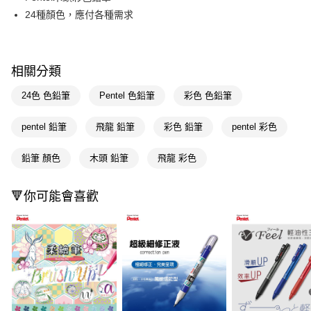
24種顏色，應付各種需求
Apple Pay
街口支付
相關分類
悠遊付
24色 色鉛筆
Pentel 色鉛筆
彩色 色鉛筆
Google Pay
AFTEE先享後付
pentel 鉛筆
飛龍 鉛筆
彩色 鉛筆
pentel 彩色
相關說明
【關於「AFTEE先享後付」】
鉛筆 顏色
木頭 鉛筆
飛龍 彩色
即享券
AFTEE先享後付是「在收到商品之後才付款」的支付方式。 讓您購物簡單
便利好安心！
１．簡單：不需註冊會員、不需綁卡、不需儲值。
🔻你可能會喜歡
運送方式
２．便利：只要手機號碼，簡訊認證，即可結帳。
３．安心：先確認商品／服務後，再付款。
全家取貨付款
每筆NT$65，滿NT$390(含以上)免運費
【「AFTEE先享後付」結帳流程】
１．於結帳方式選擇「AFTEE先享後付」後，將跳轉至「AFTEE先享後付」
付款後全家取貨
結帳頁面，進行簡訊認證並確認金額後，即可完成結帳。
２．訂單成立數日內，您將收到繳費通知簡訊。
每筆NT$65，滿NT$390(含以上)免運費
３．收到繳費通知簡訊後14天內，點擊此簡訊中的連結，可透過四大超商／
ATM／網路銀行／等多元方式進行付款，方視為交易完成。