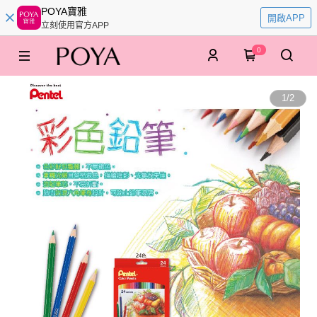
POYA寶雅
開啟APP
立刻使用官方APP
0
1
/
2