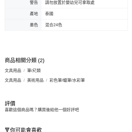
警告
請勿放置於嬰幼兒可拿取處
產地
泰國
墨色
混合24色
商品相關分類 (2)
文具用品
筆/尺類
文具用品
美術用品
彩色筆/蠟筆/水彩筆
評價
喜歡這個商品嗎？購買後給他一個好評吧
🔻你可能會喜歡