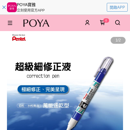
POYA寶雅
開啟APP
立刻使用官方APP
0
1
/
2