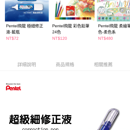
萊爾富取貨付款
※ 請注意：結帳手續完成當下不需立刻繳費，但若您需要取消訂單，請聯絡
每筆NT$65，滿NT$490(含以上)免運費
購買商品的店家。未經商家同意取消之訂單仍視為有效，需透過AFTEE先享
後付繳納相關費用。
付款後萊爾富取貨
※ 交易是否成功請以「AFTEE先享後付 」之結帳頁面顯示為準，若有關於
是否繳費成功／繳費後需取消欲退款等相關疑問，請聯繫「AFTEE先享後付
Pentel飛龍 極細修正
Pentel飛龍 彩色鉛筆
Pentel飛龍 柔繪
每筆NT$65，滿NT$490(含以上)免運費
客戶支援中心」
https://netprotections.freshdesk.com/support/home
液-藍瓶
24色
色-柔色系
7-11取貨付款
NT$72
NT$120
NT$480
【注意事項】
１．透過由恩沛科技股份有限公司提供之「AFTEE先享後付」服務完成之交
每筆NT$65，滿NT$490(含以上)免運費
易，需依本服務之必要範圍內提供個人資料，並將交易相關給付款項請求債
權轉讓予恩沛科技股份有限公司。
付款後7-11取貨
２．關於個人資料處理事宜，請瀏覽以下網址：
每筆NT$65，滿NT$490(含以上)免運費
詳細說明
商品規格
相關推薦
https://aftee.tw/terms/#terms3
３．未成年的使用者請事先徵得法定代理人或監護人之同意方可使用
宅配(本島)
「AFTEE先享後付」，若未經同意申辦者引起之損失，本公司不負相關責
任。
每筆NT$100，滿NT$790(含以上)免運費
４．使用「AFTEE先享後付」時，將依據個別帳號之用戶狀況，依本公司即
時審查核予不同之上限額度；若仍有額度不足之情形，本公司將視審查結果
付款後寶雅門市自取(由倉庫統一出貨)
請求用戶進行身份認證。
每筆NT$80，滿NT$290(含以上)免運費
５．嚴禁一人註冊多個帳號或使用他人資訊註冊。若發現惡意使用之情形，
恩沛科技股份有限公司將有權停止該用戶之使用額度並採取法律行動。