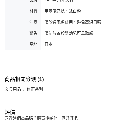
材質
甲基環己烷、鈦白粉
注意
請於通風處使用、避免高溫日照
警告
請勿放置於嬰幼兒可拿取處
產地
日本
商品相關分類 (1)
文具用品
修正系列
評價
喜歡這個商品嗎？購買後給他一個好評吧