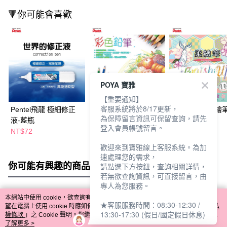
🔻你可能會喜歡
POYA 寶雅
【重要通知】
客服系統將於8/17更新，
Pentel飛龍 極細修正
Pentel飛龍 彩色鉛筆
Pentel飛龍 柔繪
為保障留言資訊可保留查詢，請先
液-藍瓶
24色
色-柔色系
登入會員帳號留言。
NT$72
NT$120
NT$480
歡迎來到寶雅線上客服系統。為加
速處理您的需求，
你可能有興趣的商品
全站排行
請點選下方按鈕，查詢相關詳情，
若無欲查詢資訊，可直接留言，由
專人為您服務。
本網站中使用 cookie，欲查詢有關本網站使用 cookie 方式之詳情，及若您不希
★客服服務時間：08:30-12:30 /
熱門標籤
望在電腦上使用 cookie 時應如何變更電腦的 cookie 設定，請參閱本網站「
隱私
13:30-17:30 (假日/國定假日休息)
權條款
」之 Cookie 聲明。您繼續使用本網站即表示您同意本公司得按本網站使
用條款之 Cookie 聲明使用 cookie。
了解更多 >