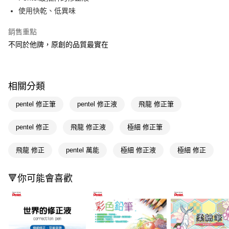
使用快乾、低異味
Apple Pay
銷售重點
街口支付
不同於他牌，原創的品質最實在
悠遊付
Google Pay
相關分類
AFTEE先享後付
相關說明
pentel 修正筆
pentel 修正液
飛龍 修正筆
【關於「AFTEE先享後付」】
即享券
AFTEE先享後付是「在收到商品之後才付款」的支付方式。 讓您購物簡單
pentel 修正
飛龍 修正液
極細 修正筆
便利好安心！
１．簡單：不需註冊會員、不需綁卡、不需儲值。
運送方式
飛龍 修正
pentel 萬能
極細 修正液
極細 修正
２．便利：只要手機號碼，簡訊認證，即可結帳。
３．安心：先確認商品／服務後，再付款。
全家取貨付款
每筆NT$65，滿NT$390(含以上)免運費
🔻你可能會喜歡
【「AFTEE先享後付」結帳流程】
１．於結帳方式選擇「AFTEE先享後付」後，將跳轉至「AFTEE先享後付」
付款後全家取貨
結帳頁面，進行簡訊認證並確認金額後，即可完成結帳。
２．訂單成立數日內，您將收到繳費通知簡訊。
每筆NT$65，滿NT$390(含以上)免運費
３．收到繳費通知簡訊後14天內，點擊此簡訊中的連結，可透過四大超商／
ATM／網路銀行／等多元方式進行付款，方視為交易完成。