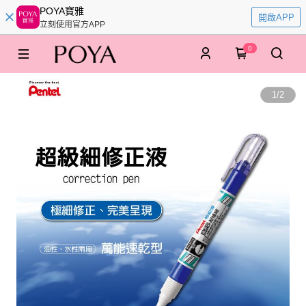
POYA寶雅
開啟APP
立刻使用官方APP
0
1
/
2