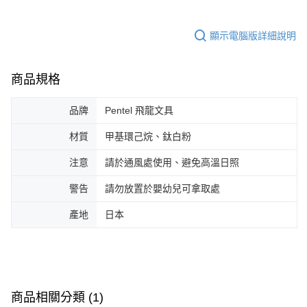
顯示電腦版詳細說明
商品規格
品牌
Pentel 飛龍文具
材質
甲基環己烷、鈦白粉
注意
請於通風處使用、避免高溫日照
警告
請勿放置於嬰幼兒可拿取處
產地
日本
商品相關分類 (1)