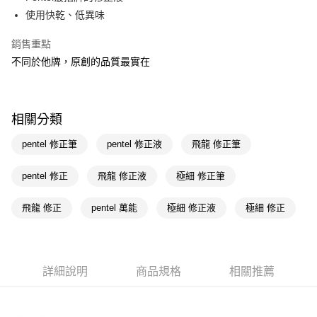
使用快乾、低異味
Apple Pay
銷售重點
街口支付
不同於他牌，原創的品質最實在
悠遊付
Google Pay
相關分類
AFTEE先享後付
相關說明
pentel 修正筆
pentel 修正液
飛龍 修正筆
【關於「AFTEE先享後付」】
即享券
AFTEE先享後付是「在收到商品之後才付款」的支付方式。 讓您購物簡單
pentel 修正
飛龍 修正液
極細 修正筆
便利好安心！
１．簡單：不需註冊會員、不需綁卡、不需儲值。
運送方式
飛龍 修正
pentel 萬能
極細 修正液
極細 修正
２．便利：只要手機號碼，簡訊認證，即可結帳。
３．安心：先確認商品／服務後，再付款。
全家取貨付款
每筆NT$65，滿NT$390(含以上)免運費
【「AFTEE先享後付」結帳流程】
１．於結帳方式選擇「AFTEE先享後付」後，將跳轉至「AFTEE先享後付」
詳細說明
商品規格
相關推薦
付款後全家取貨
結帳頁面，進行簡訊認證並確認金額後，即可完成結帳。
２．訂單成立數日內，您將收到繳費通知簡訊。
每筆NT$65，滿NT$390(含以上)免運費
３．收到繳費通知簡訊後14天內，點擊此簡訊中的連結，可透過四大超商／
ATM／網路銀行／等多元方式進行付款，方視為交易完成。