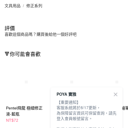
文具用品
修正系列
評價
喜歡這個商品嗎？購買後給他一個好評吧
🔻你可能會喜歡
POYA 寶雅
【重要通知】
客服系統將於8/17更新，
Pentel飛龍 極細修正
Pentel飛龍 彩色鉛筆
Pentel飛龍 柔繪
為保障留言資訊可保留查詢，請先
液-藍瓶
24色
色-柔色系
登入會員帳號留言。
NT$72
NT$120
NT$480