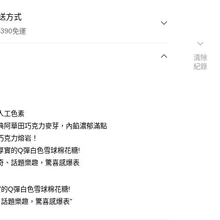
送方式
390免運
清除
紀錄
次付款
付款
人工色素
典阿華田巧克力麥芽，內餡濃郁滿點
巧克力熔岩！
厚實的Q彈白色雪球棉花糖!
奇、話題樂趣，驚喜感爆表
的Q彈白色雪球棉花糖!
y
話題樂趣，驚喜感爆表"
享後付