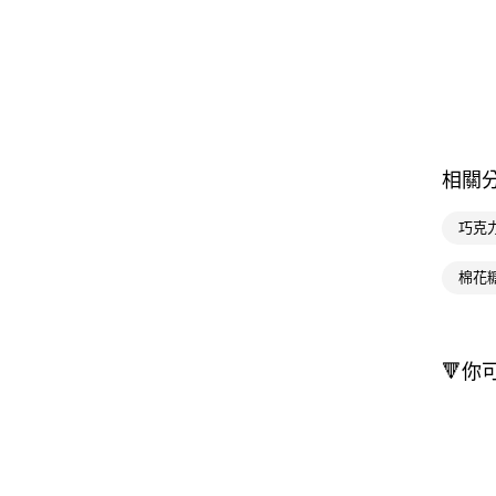
相關
巧克
棉花
🔻你