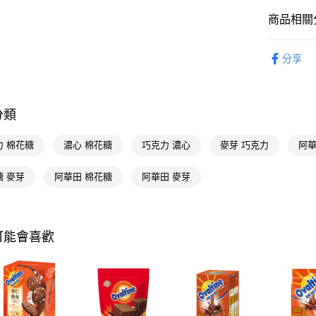
相關說明
商品相關分
【關於「A
即享券
AFTEE
食品飲料
便利好安
分享
１．簡單
食品飲料
２．便利
運送方式
３．安心
全家取貨
分類
【「AFT
每筆NT$6
１．於結帳
付」結帳
力 棉花糖
濃心 棉花糖
巧克力 濃心
麥芽 巧克力
阿華
付款後全
２．訂單
３．收到繳
每筆NT$6
糖 麥芽
阿華田 棉花糖
阿華田 麥芽
／ATM／
※ 請注意
萊爾富取
絡購買商品
先享後付
每筆NT$6
※ 交易是
可能會喜歡
是否繳費成
付款後萊
付客戶支
每筆NT$6
【注意事
7-11取貨
１．透過由
交易，需
每筆NT$6