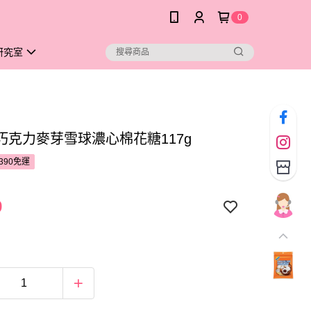
0
研究室
巧克力麥芽雪球濃心棉花糖117g
390免運
9