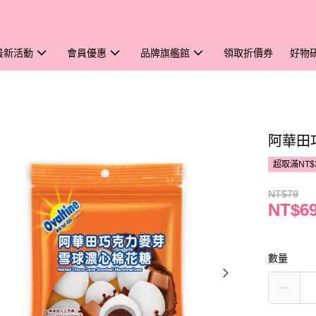
最新活動
會員優惠
品牌旗艦館
領取折價券
好物
阿華田
超取滿NT$
NT$79
NT$6
數量