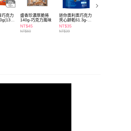
讓予恩沛科技股份有限公司。
個人資料處理事宜，請瀏覽以下網址：
1取貨
ee.tw/terms/#terms3
養巧克力
盛香珍濃厚脆捲
迷你奧利奧巧克力
盛香珍法國酥
5，滿NT$490(含以上)免運費
年的使用者請事先徵得法定代理人或監護人之同意方可使用
g(13
140g-巧克力風味
夾心餅乾61.3g-香
110g-濃厚巧克力
E先享後付」，若未經同意申辦者引起之損失，本公司不負相關責
草
NT$45
NT$35
NT$79
NT$60
NT$39
AFTEE先享後付」時，將依據個別帳號之用戶狀況，依本公司
00，滿NT$790(含以上)免運費
核予不同之上限額度；若仍有額度不足之情形，本公司將視審查
用戶進行身份認證。
門市自取(由倉庫統一出貨)
一人註冊多個帳號或使用他人資訊註冊。若發現惡意使用之情
0，滿NT$290(含以上)免運費
科技股份有限公司將有權停止該用戶之使用額度並採取法律行