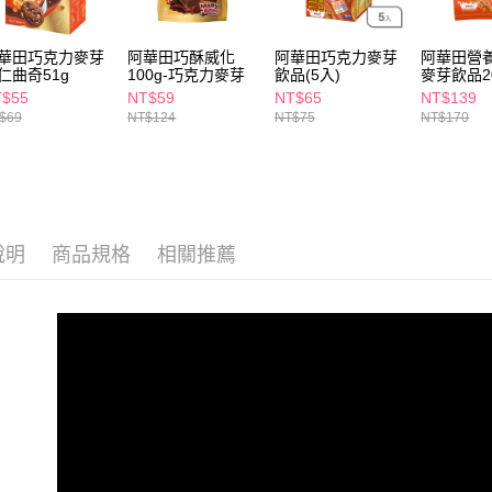
求債權轉
２．關於
付款後7-1
https://aft
華田巧克力麥芽
阿華田巧酥威化
阿華田巧克力麥芽
阿華田營
每筆NT$6
３．未成
仁曲奇51g
100g-巧克力麥芽
飲品(5入)
麥芽飲品20
「AFTE
入)
T$55
NT$59
NT$65
NT$139
宅配(本島)
任。
$69
NT$124
NT$75
NT$170
４．使用「
每筆NT$1
即時審查
結果請求
付款後寶雅
５．嚴禁
每筆NT$8
形，恩沛
動。
說明
商品規格
相關推薦