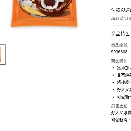
付款與運
超取滿NT$
付款方式
商品特色
POYA支付
商品編號
9936668
信用卡一
商品特色
超商取貨
無添加
含有經
LINE Pay
烤後變
Apple Pay
好大又
可愛新
街口支付
銷售重點
悠遊付
好大又厚實
Google Pa
可愛新奇、
AFTEE先