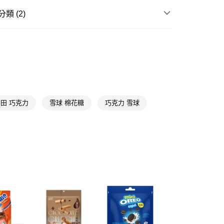
類 (2)
FTEE先享後付」】
先享後付是「在收到商品之後才付款」的支付方式。 讓您購物簡單
糖果/巧克力/口香糖
糖果
心！
：不需註冊會員、不需綁卡、不需儲值。
糖果/巧克力/口香糖
巧克力
：只要手機號碼，簡訊認證，即可結帳。
：先確認商品／服務後，再付款。
付款
EE先享後付」結帳流程】
5，滿NT$390(含以上)免運費
方式選擇「AFTEE先享後付」後，將跳轉至「AFTEE先享後
頁面，進行簡訊認證並確認金額後，即可完成結帳。
田 巧克力
雪球 棉花糖
巧克力 雪球
家取貨
成立數日內，您將收到繳費通知簡訊。
費通知簡訊後14天內，點擊此簡訊中的連結，可透過四大超商
5，滿NT$390(含以上)免運費
網路銀行／等多元方式進行付款，方視為交易完成。
：結帳手續完成當下不需立刻繳費，但若您需要取消訂單，請聯
貨付款
的店家。未經商家同意取消之訂單仍視為有效，需透過AFTEE
繳納相關費用。
5，滿NT$490(含以上)免運費
否成功請以「AFTEE先享後付 」之結帳頁面顯示為準，若有關於
功／繳費後需取消欲退款等相關疑問，請聯繫「AFTEE先享後
爾富取貨
援中心」
https://netprotections.freshdesk.com/support/home
5，滿NT$490(含以上)免運費
項】
付款
恩沛科技股份有限公司提供之「AFTEE先享後付」服務完成之
依本服務之必要範圍內提供個人資料，並將交易相關給付款項請
5，滿NT$490(含以上)免運費