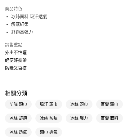
超商取貨付款
商品特色
LINE Pay
冰絲面料.吸汗透氣
觸感細柔
Apple Pay
舒適高彈力
街口支付
銷售重點
悠遊付
外出不怕曬
輕便好攜帶
Google Pay
防曬又百搭
AFTEE先享後付
相關說明
【關於「AFTEE先享後付」】
即享券
相關分類
AFTEE先享後付是「在收到商品之後才付款」的支付方式。 讓您購物簡單
便利好安心！
１．簡單：不需註冊會員、不需綁卡、不需儲值。
防曬 頭巾
吸汗 頭巾
冰絲 頭巾
百變 頭巾
運送方式
２．便利：只要手機號碼，簡訊認證，即可結帳。
３．安心：先確認商品／服務後，再付款。
全家取貨付款
冰絲 舒適
冰絲 防曬
冰絲 彈力
百變 面料
每筆NT$65，滿NT$390(含以上)免運費
【「AFTEE先享後付」結帳流程】
１．於結帳方式選擇「AFTEE先享後付」後，將跳轉至「AFTEE先享後付」
冰絲 透氣
頭巾 透氣
付款後全家取貨
結帳頁面，進行簡訊認證並確認金額後，即可完成結帳。