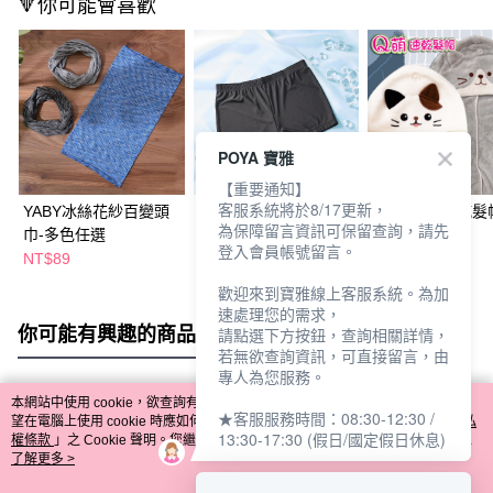
🔻你可能會喜歡
POYA 寶雅
【重要通知】
客服系統將於8/17更新，
YABY冰絲花紗百變頭
YABY冰絲透氣安全褲
YABY造型速乾髮
為保障留言資訊可保留查詢，請先
巾-多色任選
貓-多款任選
登入會員帳號留言。
NT$89
NT$79
NT$149
NT$89
歡迎來到寶雅線上客服系統。為加
速處理您的需求，
你可能有興趣的商品
全站排行
請點選下方按鈕，查詢相關詳情，
若無欲查詢資訊，可直接留言，由
專人為您服務。
本網站中使用 cookie，欲查詢有關本網站使用 cookie 方式之詳情，及若您不希
★客服服務時間：08:30-12:30 /
熱門標籤
望在電腦上使用 cookie 時應如何變更電腦的 cookie 設定，請參閱本網站「
隱私
13:30-17:30 (假日/國定假日休息)
權條款
」之 Cookie 聲明。您繼續使用本網站即表示您同意本公司得按本網站使
用條款之 Cookie 聲明使用 cookie。
了解更多 >