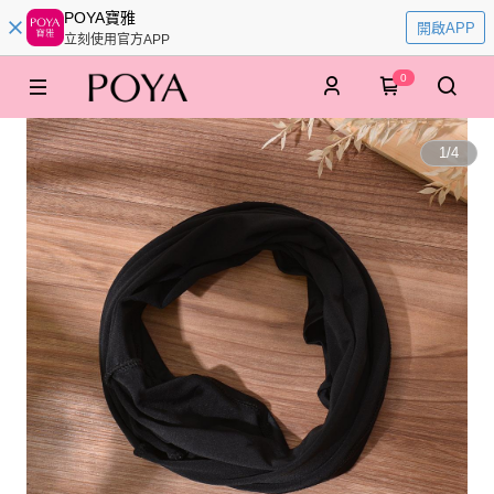
POYA寶雅
開啟APP
立刻使用官方APP
0
1
/
4