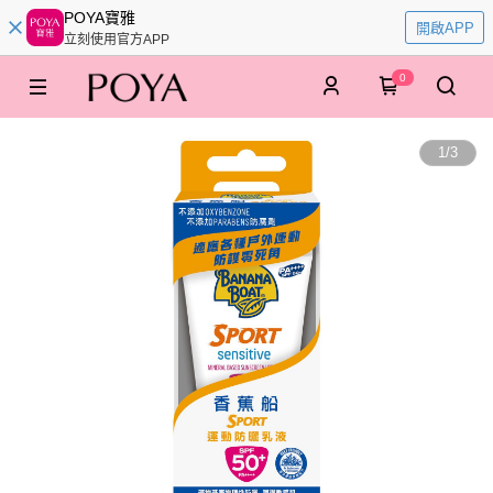
POYA寶雅
開啟APP
立刻使用官方APP
0
1
/
3