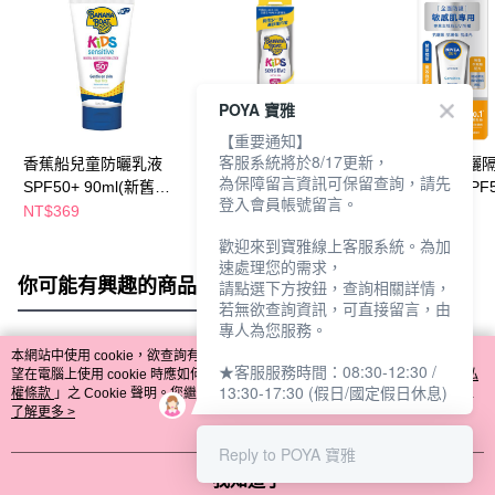
POYA 寶雅
【重要通知】
客服系統將於8/17更新，
香蕉船兒童防曬乳液
香蕉船兒童防曬噴霧
妮維雅清爽防曬
為保障留言資訊可保留查詢，請先
SPF50+ 90ml(新舊包
SPF50+ 170g(新舊包
50ml-敏感肌SPF
登入會員帳號留言。
裝隨機出貨)
裝隨機出貨)
舊包裝隨機出貨)
NT$369
NT$299
NT$179
NT$599
NT$359
歡迎來到寶雅線上客服系統。為加
速處理您的需求，
你可能有興趣的商品
全站排行
請點選下方按鈕，查詢相關詳情，
若無欲查詢資訊，可直接留言，由
專人為您服務。
本網站中使用 cookie，欲查詢有關本網站使用 cookie 方式之詳情，及若您不希
★客服服務時間：08:30-12:30 /
熱門標籤
望在電腦上使用 cookie 時應如何變更電腦的 cookie 設定，請參閱本網站「
隱私
13:30-17:30 (假日/國定假日休息)
權條款
」之 Cookie 聲明。您繼續使用本網站即表示您同意本公司得按本網站使
用條款之 Cookie 聲明使用 cookie。
了解更多 >
Reply to POYA 寶雅
我知道了