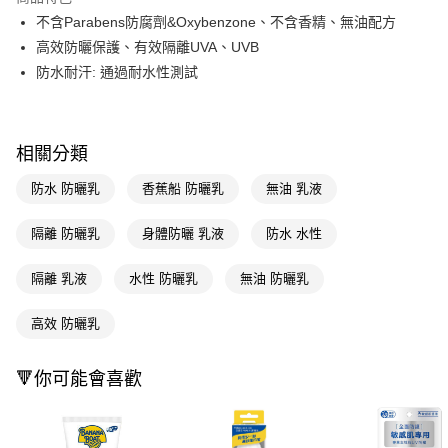
LINE Pay
不含Parabens防腐劑&Oxybenzone、不含香精、無油配方
高效防曬保護、有效隔離UVA、UVB
Apple Pay
防水耐汗: 通過耐水性測試
街口支付
悠遊付
相關分類
Google Pay
防水 防曬乳
香蕉船 防曬乳
無油 乳液
AFTEE先享後付
相關說明
隔離 防曬乳
身體防曬 乳液
防水 水性
【關於「AFTEE先享後付」】
即享券
AFTEE先享後付是「在收到商品之後才付款」的支付方式。 讓您購物簡單
隔離 乳液
水性 防曬乳
無油 防曬乳
便利好安心！
１．簡單：不需註冊會員、不需綁卡、不需儲值。
運送方式
２．便利：只要手機號碼，簡訊認證，即可結帳。
高效 防曬乳
３．安心：先確認商品／服務後，再付款。
全家取貨付款
每筆NT$65，滿NT$390(含以上)免運費
【「AFTEE先享後付」結帳流程】
🔻你可能會喜歡
１．於結帳方式選擇「AFTEE先享後付」後，將跳轉至「AFTEE先享後付」
付款後全家取貨
結帳頁面，進行簡訊認證並確認金額後，即可完成結帳。
２．訂單成立數日內，您將收到繳費通知簡訊。
每筆NT$65，滿NT$390(含以上)免運費
３．收到繳費通知簡訊後14天內，點擊此簡訊中的連結，可透過四大超商／