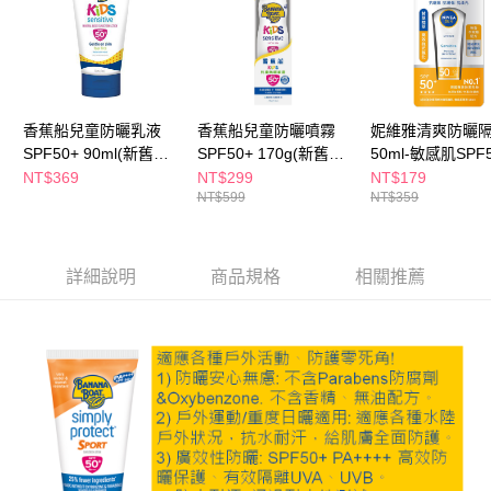
ATM／網路銀行／等多元方式進行付款，方視為交易完成。
萊爾富取貨付款
※ 請注意：結帳手續完成當下不需立刻繳費，但若您需要取消訂單，請聯絡
每筆NT$65，滿NT$490(含以上)免運費
購買商品的店家。未經商家同意取消之訂單仍視為有效，需透過AFTEE先享
後付繳納相關費用。
付款後萊爾富取貨
※ 交易是否成功請以「AFTEE先享後付 」之結帳頁面顯示為準，若有關於
是否繳費成功／繳費後需取消欲退款等相關疑問，請聯繫「AFTEE先享後付
每筆NT$65，滿NT$490(含以上)免運費
香蕉船兒童防曬乳液
香蕉船兒童防曬噴霧
妮維雅清爽防曬
客戶支援中心」
https://netprotections.freshdesk.com/support/home
SPF50+ 90ml(新舊包
SPF50+ 170g(新舊包
50ml-敏感肌SPF
7-11取貨付款
裝隨機出貨)
裝隨機出貨)
舊包裝隨機出貨)
NT$369
NT$299
NT$179
【注意事項】
１．透過由恩沛科技股份有限公司提供之「AFTEE先享後付」服務完成之交
NT$599
NT$359
每筆NT$65，滿NT$490(含以上)免運費
易，需依本服務之必要範圍內提供個人資料，並將交易相關給付款項請求債
權轉讓予恩沛科技股份有限公司。
付款後7-11取貨
２．關於個人資料處理事宜，請瀏覽以下網址：
每筆NT$65，滿NT$490(含以上)免運費
詳細說明
商品規格
相關推薦
https://aftee.tw/terms/#terms3
３．未成年的使用者請事先徵得法定代理人或監護人之同意方可使用
宅配(本島)
「AFTEE先享後付」，若未經同意申辦者引起之損失，本公司不負相關責
任。
每筆NT$100，滿NT$790(含以上)免運費
４．使用「AFTEE先享後付」時，將依據個別帳號之用戶狀況，依本公司即
時審查核予不同之上限額度；若仍有額度不足之情形，本公司將視審查結果
付款後寶雅門市自取(由倉庫統一出貨)
請求用戶進行身份認證。
每筆NT$80，滿NT$290(含以上)免運費
５．嚴禁一人註冊多個帳號或使用他人資訊註冊。若發現惡意使用之情形，
恩沛科技股份有限公司將有權停止該用戶之使用額度並採取法律行動。