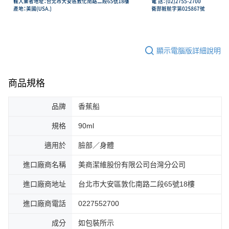
顯示電腦版詳細說明
商品規格
品牌
香蕉船
規格
90ml
適用於
臉部／身體
進口廠商名稱
美商潔維股份有限公司台灣分公司
進口廠商地址
台北市大安區敦化南路二段65號18樓
進口廠商電話
0227552700
成分
如包裝所示