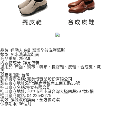
品牌: 運動人 白鞋溜溜全效洗護慕斯
類型: 免水洗清潔鞋面
商品重量: 250ML
內容物成分: 詳見包裝
適用於: 布面、網布、帆布、橡膠鞋、皮鞋、合成皮、麂
皮
原產地(國): 台灣
製造廠商名稱: 嘉美博實業股份有限公司
製造廠商地址:彰化縣鹿港鎮鹿工南五路35號
進口廠商名稱:集立有限公司
進口廠商地址: 台中市西屯區台灣大道四段297號2樓
進口廠商電話: 04-22543275
功效: 髒鞋改頭換面，全方位清潔
保存期限: 36個月