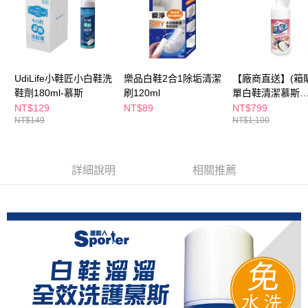
萊爾富取貨付款
※ 請注意：結帳手續完成當下不需立刻繳費，但若您需要取消訂單，請聯絡
每筆NT$65，滿NT$490(含以上)免運費
購買商品的店家。未經商家同意取消之訂單仍視為有效，需透過AFTEE先享
後付繳納相關費用。
付款後萊爾富取貨
※ 交易是否成功請以「AFTEE先享後付 」之結帳頁面顯示為準，若有關於
是否繳費成功／繳費後需取消欲退款等相關疑問，請聯繫「AFTEE先享後付
每筆NT$65，滿NT$490(含以上)免運費
客戶支援中心」
https://netprotections.freshdesk.com/support/home
UdiLife小鞋匠小白鞋洗
樂品白鞋2合1除垢清潔
【廠商直送】(箱
7-11取貨付款
鞋劑180ml-慕斯
刷120ml
單白鞋清潔慕斯
【注意事項】
１．透過由恩沛科技股份有限公司提供之「AFTEE先享後付」服務完成之交
每筆NT$65，滿NT$490(含以上)免運費
100ml*7入
NT$129
NT$89
NT$799
易，需依本服務之必要範圍內提供個人資料，並將交易相關給付款項請求債
NT$149
NT$1,100
權轉讓予恩沛科技股份有限公司。
付款後7-11取貨
２．關於個人資料處理事宜，請瀏覽以下網址：
每筆NT$65，滿NT$490(含以上)免運費
https://aftee.tw/terms/#terms3
３．未成年的使用者請事先徵得法定代理人或監護人之同意方可使用
詳細說明
相關推薦
宅配(本島)
「AFTEE先享後付」，若未經同意申辦者引起之損失，本公司不負相關責
任。
每筆NT$100，滿NT$790(含以上)免運費
４．使用「AFTEE先享後付」時，將依據個別帳號之用戶狀況，依本公司即
時審查核予不同之上限額度；若仍有額度不足之情形，本公司將視審查結果
付款後寶雅門市自取(由倉庫統一出貨)
請求用戶進行身份認證。
每筆NT$80，滿NT$290(含以上)免運費
５．嚴禁一人註冊多個帳號或使用他人資訊註冊。若發現惡意使用之情形，
恩沛科技股份有限公司將有權停止該用戶之使用額度並採取法律行動。