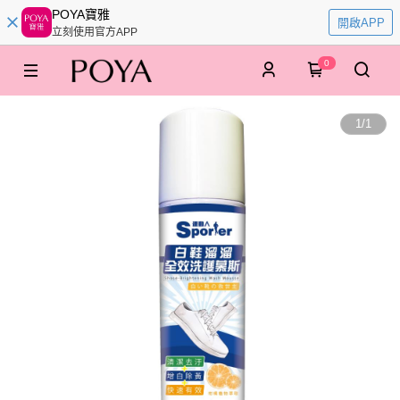
POYA寶雅
開啟APP
立刻使用官方APP
0
1
/
1