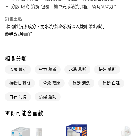
分散-吸附-溶解-包覆，簡單完成清洗流程，省時又省力!"
Apple Pay
銷售重點
街口支付
"植物性清潔成分，免水洗!綿密慕斯深入纖維帶出髒汙。
悠遊付
髒鞋改頭換面"
Google Pay
AFTEE先享後付
相關分類
相關說明
【關於「AFTEE先享後付」】
深層 慕斯
省力 慕斯
水洗 慕斯
快速 慕斯
即享券
AFTEE先享後付是「在收到商品之後才付款」的支付方式。 讓您購物簡單
便利好安心！
植物性 慕斯
全效 慕斯
運動 清洗
運動 白鞋
１．簡單：不需註冊會員、不需綁卡、不需儲值。
運送方式
２．便利：只要手機號碼，簡訊認證，即可結帳。
３．安心：先確認商品／服務後，再付款。
白鞋 清洗
清潔 運動
全家取貨付款
每筆NT$65，滿NT$390(含以上)免運費
【「AFTEE先享後付」結帳流程】
１．於結帳方式選擇「AFTEE先享後付」後，將跳轉至「AFTEE先享後付」
🔻你可能會喜歡
付款後全家取貨
結帳頁面，進行簡訊認證並確認金額後，即可完成結帳。
２．訂單成立數日內，您將收到繳費通知簡訊。
每筆NT$65，滿NT$390(含以上)免運費
３．收到繳費通知簡訊後14天內，點擊此簡訊中的連結，可透過四大超商／
ATM／網路銀行／等多元方式進行付款，方視為交易完成。