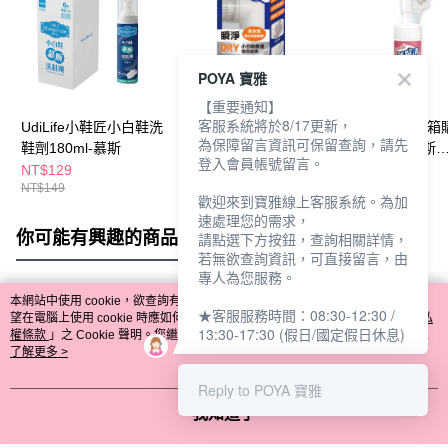
POYA 寶雅
【重要通知】
客服系統將於8/17更新，
UdiLife小鞋匠小白鞋洗
樂品白鞋2合1除垢清潔
【廠商直送】(箱
為保障留言資訊可保留查詢，請先
鞋劑180ml-慕斯
刷120ml
單白鞋清潔慕斯
登入會員帳號留言。
100ml*7入
NT$129
NT$89
NT$799
NT$149
NT$1,100
歡迎來到寶雅線上客服系統。為加
速處理您的需求，
你可能有興趣的商品
全站排行
請點選下方按鈕，查詢相關詳情，
若無欲查詢資訊，可直接留言，由
專人為您服務。
本網站中使用 cookie，欲查詢有關本網站使用 cookie 方式之詳情，及若您不希
★客服服務時間：08:30-12:30 /
熱門標籤
望在電腦上使用 cookie 時應如何變更電腦的 cookie 設定，請參閱本網站「
隱私
13:30-17:30 (假日/國定假日休息)
權條款
」之 Cookie 聲明。您繼續使用本網站即表示您同意本公司得按本網站使
用條款之 Cookie 聲明使用 cookie。
了解更多 >
Reply to POYA 寶雅
我知道了