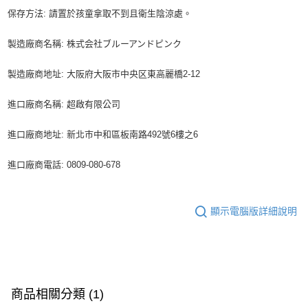
保存方法: 請置於孩童拿取不到且衛生陰涼處。
製造廠商名稱: 株式会社ブルーアンドピンク
製造廠商地址: 大阪府大阪市中央区東高麗橋2-12
進口廠商名稱: 超啟有限公司
進口廠商地址: 新北巿中和區板南路492號6樓之6
進口廠商電話: 0809-080-678
顯示電腦版詳細說明
商品相關分類 (1)