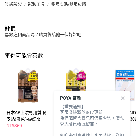
時尚彩妝
彩妝工具
雙眼皮貼/雙眼皮膠
評價
喜歡這個商品嗎？購買後給他一個好評吧
🔻你可能會喜歡
POYA 寶雅
【重要通知】
客服系統將於8/17更新，
日本AB上妝專用雙眼
日本AB雙眼皮睡眠記
可立即FIRST AI
為保障留言資訊可保留查詢，請先
皮貼(膚色)-蝴蝶版
憶貼-蝴蝶版
防水透明OK蹦30
登入會員帳號留言。
NT$369
NT$369
NT$89
歡迎來到寶雅線上客服系統。為加