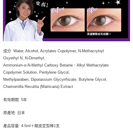
成分: Water, Alcohol, Acrylates Copolymer, N-Methacryloyl
Oxyethyl N, N-Dimethyl,
Ammonium-α-N-Methyl Carboxy Betaine．Alkyl Methacrylate
Copolymer Solution, Pentylene Glycol,
Methylparaben, Dipotassium Glycyrrhizate, Butylene Glycol,
Chamomilla Recutita (Matricaria) Extract
有效期間: 5年
原產地: 日本
產品容量: 4.5ml＋眼皮定型棒1支