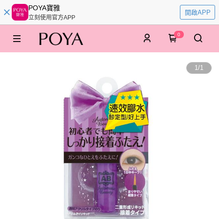
POYA寶雅
開啟APP
立刻使用官方APP
0
1
/
1