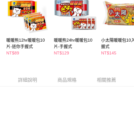
萊爾富取貨付款
※ 請注意：結帳手續完成當下不需立刻繳費，但若您需要取消訂單，請聯絡
每筆NT$65，滿NT$490(含以上)免運費
購買商品的店家。未經商家同意取消之訂單仍視為有效，需透過AFTEE先享
後付繳納相關費用。
付款後萊爾富取貨
※ 交易是否成功請以「AFTEE先享後付 」之結帳頁面顯示為準，若有關於
是否繳費成功／繳費後需取消欲退款等相關疑問，請聯繫「AFTEE先享後付
每筆NT$65，滿NT$490(含以上)免運費
客戶支援中心」
https://netprotections.freshdesk.com/support/home
7-11取貨付款
暖暖熊12hr暖暖包10
暖暖熊24hr暖暖包10
小太陽暖暖包10入
【注意事項】
１．透過由恩沛科技股份有限公司提供之「AFTEE先享後付」服務完成之交
片-迷你手握式
片-手握式
握式
每筆NT$65，滿NT$490(含以上)免運費
易，需依本服務之必要範圍內提供個人資料，並將交易相關給付款項請求債
NT$89
NT$129
NT$145
權轉讓予恩沛科技股份有限公司。
付款後7-11取貨
２．關於個人資料處理事宜，請瀏覽以下網址：
每筆NT$65，滿NT$490(含以上)免運費
https://aftee.tw/terms/#terms3
３．未成年的使用者請事先徵得法定代理人或監護人之同意方可使用
宅配(本島)
「AFTEE先享後付」，若未經同意申辦者引起之損失，本公司不負相關責
詳細說明
商品規格
相關推薦
任。
每筆NT$100，滿NT$790(含以上)免運費
４．使用「AFTEE先享後付」時，將依據個別帳號之用戶狀況，依本公司即
時審查核予不同之上限額度；若仍有額度不足之情形，本公司將視審查結果
付款後寶雅門市自取(由倉庫統一出貨)
請求用戶進行身份認證。
每筆NT$80，滿NT$290(含以上)免運費
５．嚴禁一人註冊多個帳號或使用他人資訊註冊。若發現惡意使用之情形，
恩沛科技股份有限公司將有權停止該用戶之使用額度並採取法律行動。