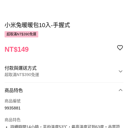
小米兔暖暖包10入-手握式
超取滿NT$390免運
NT$149
付款與運送方式
超取滿NT$390免運
付款方式
商品特色
POYA支付
商品編號
信用卡一次付款
9935881
超商取貨付款
商品特色
LINE Pay
持續時間14小時，平均溫度53℃，最高溫度可到63度。品質符