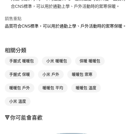
合CNS標準，可以用於通勤上學、戶外活動時的禦寒保暖。
Apple Pay
銷售重點
街口支付
品質符合CNS標準，可以用於通勤上學、戶外活動時的禦寒保暖。
悠遊付
Google Pay
相關分類
AFTEE先享後付
相關說明
手握式 暖暖包
小米 暖暖包
保暖 暖暖包
【關於「AFTEE先享後付」】
即享券
AFTEE先享後付是「在收到商品之後才付款」的支付方式。 讓您購物簡單
手握式 保暖
小米 戶外
暖暖包 禦寒
便利好安心！
１．簡單：不需註冊會員、不需綁卡、不需儲值。
運送方式
暖暖包 戶外
暖暖包 平均
暖暖包 溫度
２．便利：只要手機號碼，簡訊認證，即可結帳。
３．安心：先確認商品／服務後，再付款。
全家取貨付款
小米 溫度
每筆NT$65，滿NT$390(含以上)免運費
【「AFTEE先享後付」結帳流程】
１．於結帳方式選擇「AFTEE先享後付」後，將跳轉至「AFTEE先享後付」
付款後全家取貨
結帳頁面，進行簡訊認證並確認金額後，即可完成結帳。
🔻你可能會喜歡
２．訂單成立數日內，您將收到繳費通知簡訊。
每筆NT$65，滿NT$390(含以上)免運費
３．收到繳費通知簡訊後14天內，點擊此簡訊中的連結，可透過四大超商／
ATM／網路銀行／等多元方式進行付款，方視為交易完成。