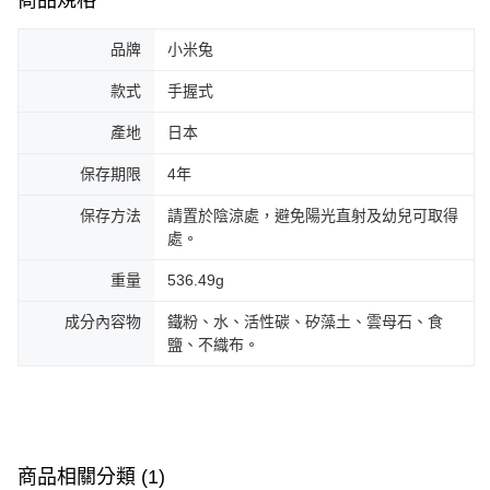
品牌
小米兔
款式
手握式
產地
日本
保存期限
4年
保存方法
請置於陰涼處，避免陽光直射及幼兒可取得
處。
重量
536.49g
成分內容物
鐵粉、水、活性碳、矽藻土、雲母石、食
鹽、不織布。
商品相關分類 (1)