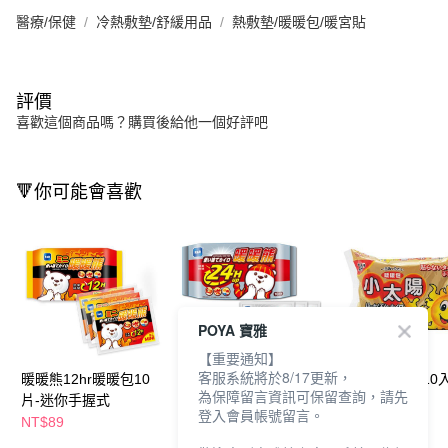
醫療/保健
冷熱敷墊/舒緩用品
熱敷墊/暖暖包/暖宮貼
評價
喜歡這個商品嗎？購買後給他一個好評吧
🔻你可能會喜歡
POYA 寶雅
【重要通知】
客服系統將於8/17更新，
暖暖熊12hr暖暖包10
暖暖熊24hr暖暖包10
小太陽暖暖包10入
為保障留言資訊可保留查詢，請先
片-迷你手握式
片-手握式
握式
登入會員帳號留言。
NT$89
NT$129
NT$145