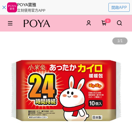
POYA寶雅
開啟APP
立刻使用官方APP
0
1
/
1