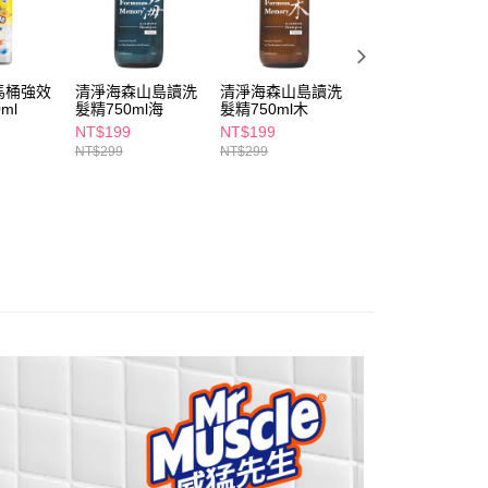
個人資料處理事宜，請瀏覽以下網址：
1取貨
ee.tw/terms/#terms3
5，滿NT$490(含以上)免運費
年的使用者請事先徵得法定代理人或監護人之同意方可使用
E先享後付」，若未經同意申辦者引起之損失，本公司不負相關責
馬桶強效
清淨海森山島讀洗
清淨海森山島讀洗
多霸道強效潔廁液
AFTEE先享後付」時，將依據個別帳號之用戶狀況，依本公司
ml
髮精750ml海
髮精750ml木
600g-海洋香
00，滿NT$790(含以上)免運費
核予不同之上限額度；若仍有額度不足之情形，本公司將視審查
NT$199
NT$199
NT$69
用戶進行身份認證。
NT$299
NT$299
NT$125
門市自取(由倉庫統一出貨)
一人註冊多個帳號或使用他人資訊註冊。若發現惡意使用之情
0，滿NT$290(含以上)免運費
科技股份有限公司將有權停止該用戶之使用額度並採取法律行