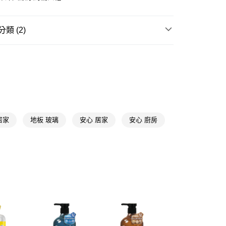
FTEE先享後付」】
先享後付是「在收到商品之後才付款」的支付方式。 讓您購物簡單
類 (2)
心！
：不需註冊會員、不需綁卡、不需儲值。
：只要手機號碼，簡訊認證，即可結帳。
浴廁清潔
浴廁清潔
：先確認商品／服務後，再付款。
★品牌精選
威猛先生 Mr Muscle
付款
EE先享後付」結帳流程】
5，滿NT$390(含以上)免運費
方式選擇「AFTEE先享後付」後，將跳轉至「AFTEE先享後
頁面，進行簡訊認證並確認金額後，即可完成結帳。
家取貨
成立數日內，您將收到繳費通知簡訊。
費通知簡訊後14天內，點擊此簡訊中的連結，可透過四大超商
5，滿NT$390(含以上)免運費
居家
地板 玻璃
安心 居家
安心 廚房
網路銀行／等多元方式進行付款，方視為交易完成。
：結帳手續完成當下不需立刻繳費，但若您需要取消訂單，請聯
貨付款
的店家。未經商家同意取消之訂單仍視為有效，需透過AFTEE
繳納相關費用。
5，滿NT$490(含以上)免運費
否成功請以「AFTEE先享後付 」之結帳頁面顯示為準，若有關於
功／繳費後需取消欲退款等相關疑問，請聯繫「AFTEE先享後
爾富取貨
援中心」
https://netprotections.freshdesk.com/support/home
5，滿NT$490(含以上)免運費
項】
付款
恩沛科技股份有限公司提供之「AFTEE先享後付」服務完成之
依本服務之必要範圍內提供個人資料，並將交易相關給付款項請
5，滿NT$490(含以上)免運費
讓予恩沛科技股份有限公司。