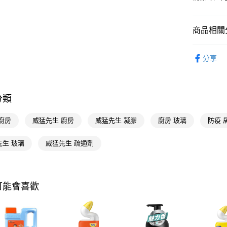
相關說明
【關於「A
即享券
AFTEE
商品相關分
便利好安
１．簡單
２．便利
居家清潔
運送方式
３．安心
分享
居家清潔
全家取貨
【「AFT
每筆NT$6
１．於結帳
付」結帳
分類
付款後全
２．訂單
３．收到繳
每筆NT$6
廚房
威猛先生 廚房
威猛先生 凝膠
廚房 玻璃
防疫 
／ATM／
※ 請注意
萊爾富取
絡購買商品
先生 玻璃
威猛先生 疏通劑
先享後付
每筆NT$6
※ 交易是
是否繳費成
付款後萊
付客戶支
每筆NT$6
可能會喜歡
【注意事
7-11取貨
１．透過由
交易，需
每筆NT$6
求債權轉