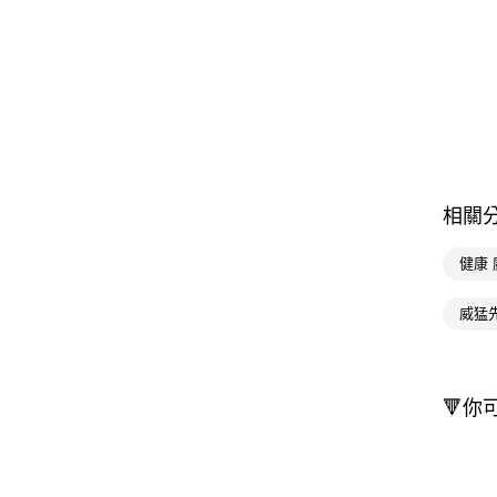
相關
健康 
威猛
🔻你