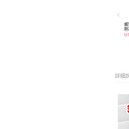
威
劑
洋
NT
詳細