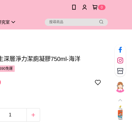
0
研究室
生深層淨力潔廁凝膠750ml-海洋
390免運
9