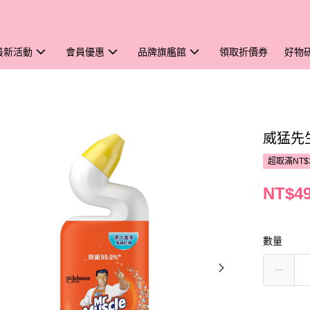
最新活動
會員優惠
品牌旗艦館
領取折價券
好物
威猛先
超取滿NT$
NT$4
數量