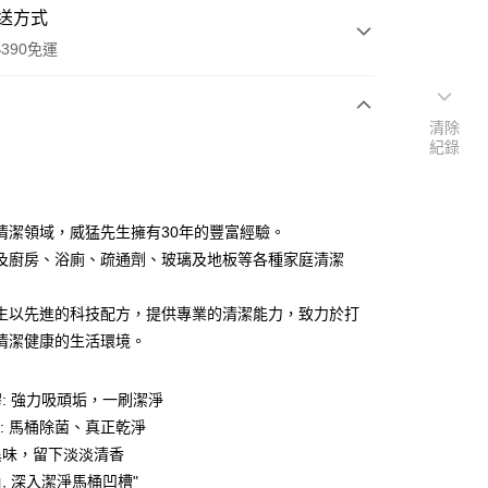
送方式
390免運
清除
紀錄
次付款
付款
清潔領域，威猛先生擁有30年的豐富經驗。
及廚房、浴廁、疏通劑、玻璃及地板等各種家庭清潔
生以先進的科技配方，提供專業的清潔能力，致力於打
清潔健康的生活環境。
: 強力吸頑垢，一刷潔淨
y
%: 馬桶除菌、真正乾淨
異味，留下淡淡清香
享後付
, 深入潔淨馬桶凹槽"