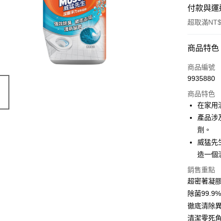
付款與運
超取滿NT$
付款方式
商品特色
POYA支付
商品編號
9935880
信用卡一
商品特色
超商取貨
在家用
產品涉
LINE Pay
劑。
Apple Pay
威猛先
造一個
街口支付
銷售重點
悠遊付
超密著凝膠
Google Pa
除菌99.9
徹底清除
AFTEE先
清潔零死角