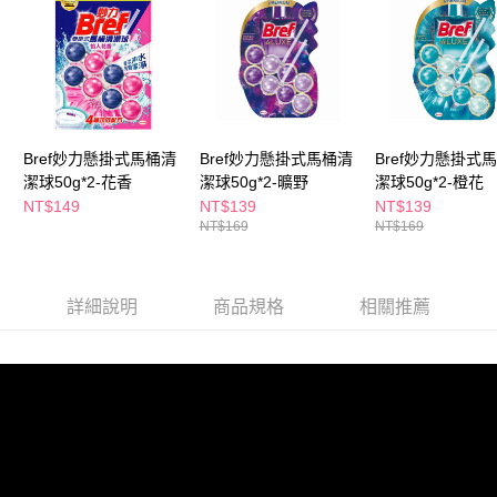
３．收到繳費通知簡訊後14天內，點擊此簡訊中的連結，可透過四大超商／
ATM／網路銀行／等多元方式進行付款，方視為交易完成。
萊爾富取貨付款
※ 請注意：結帳手續完成當下不需立刻繳費，但若您需要取消訂單，請聯絡
每筆NT$65，滿NT$490(含以上)免運費
購買商品的店家。未經商家同意取消之訂單仍視為有效，需透過AFTEE先享
後付繳納相關費用。
付款後萊爾富取貨
※ 交易是否成功請以「AFTEE先享後付 」之結帳頁面顯示為準，若有關於
是否繳費成功／繳費後需取消欲退款等相關疑問，請聯繫「AFTEE先享後付
每筆NT$65，滿NT$490(含以上)免運費
客戶支援中心」
https://netprotections.freshdesk.com/support/home
Bref妙力懸掛式馬桶清
Bref妙力懸掛式馬桶清
Bref妙力懸掛式
7-11取貨付款
潔球50g*2-花香
潔球50g*2-曠野
潔球50g*2-橙花
【注意事項】
NT$149
NT$139
NT$139
１．透過由恩沛科技股份有限公司提供之「AFTEE先享後付」服務完成之交
每筆NT$65，滿NT$490(含以上)免運費
NT$169
NT$169
易，需依本服務之必要範圍內提供個人資料，並將交易相關給付款項請求債
權轉讓予恩沛科技股份有限公司。
付款後7-11取貨
２．關於個人資料處理事宜，請瀏覽以下網址：
每筆NT$65，滿NT$490(含以上)免運費
https://aftee.tw/terms/#terms3
詳細說明
商品規格
相關推薦
３．未成年的使用者請事先徵得法定代理人或監護人之同意方可使用
宅配(本島)
「AFTEE先享後付」，若未經同意申辦者引起之損失，本公司不負相關責
任。
每筆NT$100，滿NT$790(含以上)免運費
４．使用「AFTEE先享後付」時，將依據個別帳號之用戶狀況，依本公司即
時審查核予不同之上限額度；若仍有額度不足之情形，本公司將視審查結果
付款後寶雅門市自取(由倉庫統一出貨)
請求用戶進行身份認證。
每筆NT$80，滿NT$290(含以上)免運費
５．嚴禁一人註冊多個帳號或使用他人資訊註冊。若發現惡意使用之情形，
恩沛科技股份有限公司將有權停止該用戶之使用額度並採取法律行動。