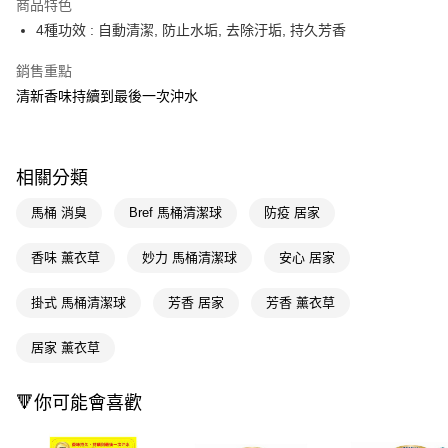
商品特色
LINE Pay
4種功效 : 自動清潔, 防止水垢, 去除汙垢, 持久芳香
Apple Pay
銷售重點
清新香味持續到最後一次沖水
街口支付
悠遊付
Google Pay
相關分類
AFTEE先享後付
馬桶 消臭
Bref 馬桶清潔球
防疫 居家
相關說明
【關於「AFTEE先享後付」】
香味 薰衣草
妙力 馬桶清潔球
安心 居家
即享券
AFTEE先享後付是「在收到商品之後才付款」的支付方式。 讓您購物簡單
便利好安心！
掛式 馬桶清潔球
芳香 居家
芳香 薰衣草
１．簡單：不需註冊會員、不需綁卡、不需儲值。
運送方式
２．便利：只要手機號碼，簡訊認證，即可結帳。
３．安心：先確認商品／服務後，再付款。
居家 薰衣草
全家取貨付款
每筆NT$65，滿NT$390(含以上)免運費
【「AFTEE先享後付」結帳流程】
🔻你可能會喜歡
１．於結帳方式選擇「AFTEE先享後付」後，將跳轉至「AFTEE先享後付」
付款後全家取貨
結帳頁面，進行簡訊認證並確認金額後，即可完成結帳。
２．訂單成立數日內，您將收到繳費通知簡訊。
每筆NT$65，滿NT$390(含以上)免運費