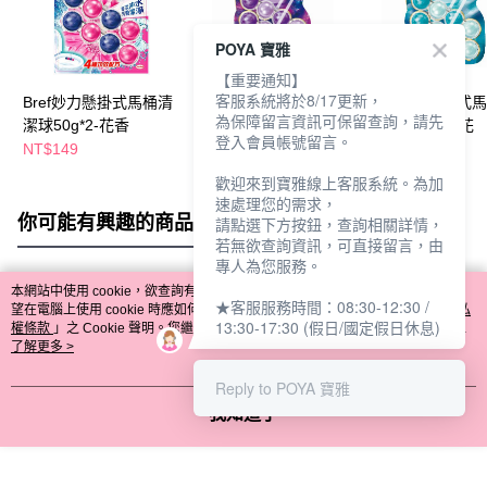
POYA 寶雅
【重要通知】
客服系統將於8/17更新，
Bref妙力懸掛式馬桶清
Bref妙力懸掛式馬桶清
Bref妙力懸掛式
為保障留言資訊可保留查詢，請先
潔球50g*2-花香
潔球50g*2-曠野
潔球50g*2-橙花
登入會員帳號留言。
NT$149
NT$139
NT$139
NT$169
NT$169
歡迎來到寶雅線上客服系統。為加
速處理您的需求，
你可能有興趣的商品
全站排行
請點選下方按鈕，查詢相關詳情，
若無欲查詢資訊，可直接留言，由
專人為您服務。
本網站中使用 cookie，欲查詢有關本網站使用 cookie 方式之詳情，及若您不希
★客服服務時間：08:30-12:30 /
熱門標籤
望在電腦上使用 cookie 時應如何變更電腦的 cookie 設定，請參閱本網站「
隱私
13:30-17:30 (假日/國定假日休息)
權條款
」之 Cookie 聲明。您繼續使用本網站即表示您同意本公司得按本網站使
用條款之 Cookie 聲明使用 cookie。
了解更多 >
Reply to POYA 寶雅
我知道了