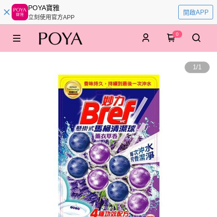
POYA寶雅
開啟APP
立刻使用官方APP
0
1
/
1