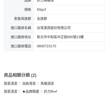
品牌
妙力馬桶球
規格
50gx2
對象與族群
全族群
進口廠商名稱
台灣漢高股份有限公司
進口廠商地址
新北市中和區中正路866號13樓
進口廠商電話
0800723170
商品相關分類 (2)
居家清潔
浴廁清潔
馬桶清潔
居家清潔
★品牌精選
妙力Bref