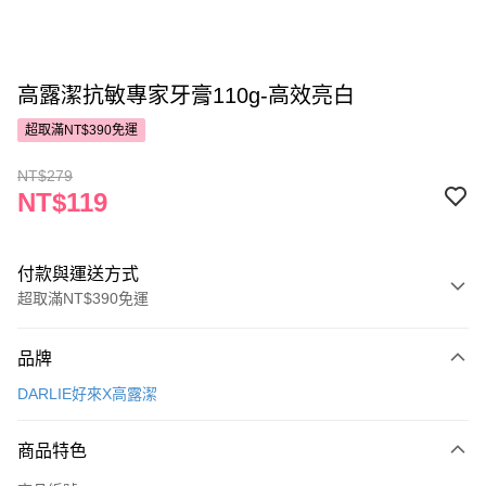
高露潔抗敏專家牙膏110g-高效亮白
超取滿NT$390免運
NT$279
NT$119
付款與運送方式
超取滿NT$390免運
付款方式
品牌
POYA支付
DARLIE好來X高露潔
信用卡一次付款
商品特色
超商取貨付款