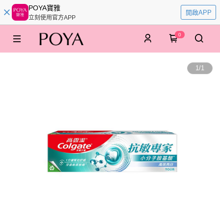
POYA寶雅
開啟APP
立刻使用官方APP
0
1
/
1