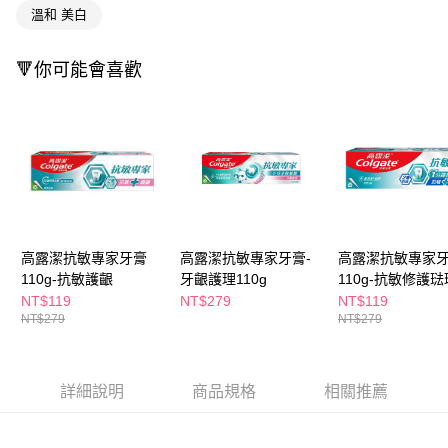
ATM／網路銀行／等多元方式進行付款，方視為交易完成。
萊爾富取貨付款
溫和 美白
※ 請注意：結帳手續完成當下不需立刻繳費，但若您需要取消訂單，請聯絡
每筆NT$65，滿NT$490(含以上)免運費
購買商品的店家。未經商家同意取消之訂單仍視為有效，需透過AFTEE先享
後付繳納相關費用。
🔻你可能會喜歡
付款後萊爾富取貨
※ 交易是否成功請以「AFTEE先享後付 」之結帳頁面顯示為準，若有關於
是否繳費成功／繳費後需取消欲退款等相關疑問，請聯繫「AFTEE先享後付
每筆NT$65，滿NT$490(含以上)免運費
客戶支援中心」
https://netprotections.freshdesk.com/support/home
7-11取貨付款
【注意事項】
１．透過由恩沛科技股份有限公司提供之「AFTEE先享後付」服務完成之交
每筆NT$65，滿NT$490(含以上)免運費
易，需依本服務之必要範圍內提供個人資料，並將交易相關給付款項請求債
權轉讓予恩沛科技股份有限公司。
付款後7-11取貨
２．關於個人資料處理事宜，請瀏覽以下網址：
每筆NT$65，滿NT$490(含以上)免運費
https://aftee.tw/terms/#terms3
高露潔抗敏專家牙膏
高露潔抗敏專家牙膏-
高露潔抗敏專家
３．未成年的使用者請事先徵得法定代理人或監護人之同意方可使用
宅配(本島)
「AFTEE先享後付」，若未經同意申辦者引起之損失，本公司不負相關責
110g-抗敏護齦
牙齦護理110g
110g-抗敏修護琺
任。
每筆NT$100，滿NT$790(含以上)免運費
NT$119
NT$279
NT$119
４．使用「AFTEE先享後付」時，將依據個別帳號之用戶狀況，依本公司即
NT$279
NT$279
時審查核予不同之上限額度；若仍有額度不足之情形，本公司將視審查結果
付款後寶雅門市自取(由倉庫統一出貨)
請求用戶進行身份認證。
每筆NT$80，滿NT$290(含以上)免運費
５．嚴禁一人註冊多個帳號或使用他人資訊註冊。若發現惡意使用之情形，
恩沛科技股份有限公司將有權停止該用戶之使用額度並採取法律行動。
詳細說明
商品規格
相關推薦