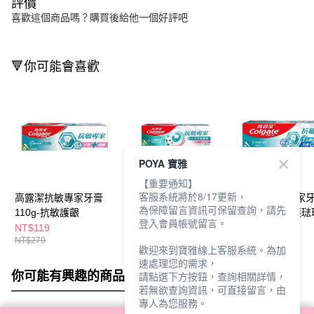
評價
喜歡這個商品嗎？購買後給他一個好評吧
🔻你可能會喜歡
POYA 寶雅
【重要通知】
客服系統將於8/17更新，
高露潔抗敏專家牙膏
高露潔抗敏專家牙膏-
高露潔抗敏專家
為保障留言資訊可保留查詢，請先
110g-抗敏護齦
牙齦護理110g
110g-抗敏修護琺
登入會員帳號留言。
NT$119
NT$279
NT$119
NT$279
NT$279
歡迎來到寶雅線上客服系統。為加
速處理您的需求，
你可能有興趣的商品
全站排行
請點選下方按鈕，查詢相關詳情，
若無欲查詢資訊，可直接留言，由
專人為您服務。