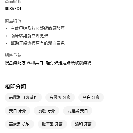
商品編號
LINE Pay
9935734
Apple Pay
商品特色
街口支付
有效迅速及持久舒緩敏感酸痛
悠遊付
臨床驗證能立即見效
幫助牙齒恢復原有的潔白齒色
Google Pay
銷售重點
AFTEE先享後付
胺基酸配方,溫和美白, 能有效迅速舒緩敏感酸痛
相關說明
【關於「AFTEE先享後付」】
即享券
AFTEE先享後付是「在收到商品之後才付款」的支付方式。 讓您購物簡單
便利好安心！
相關分類
１．簡單：不需註冊會員、不需綁卡、不需儲值。
運送方式
２．便利：只要手機號碼，簡訊認證，即可結帳。
３．安心：先確認商品／服務後，再付款。
高露潔 牙膏系列
高露潔 牙膏
亮白 牙膏
全家取貨付款
每筆NT$65，滿NT$390(含以上)免運費
【「AFTEE先享後付」結帳流程】
美白 牙膏
抗敏 牙膏
高露潔 美白
１．於結帳方式選擇「AFTEE先享後付」後，將跳轉至「AFTEE先享後付」
付款後全家取貨
結帳頁面，進行簡訊認證並確認金額後，即可完成結帳。
２．訂單成立數日內，您將收到繳費通知簡訊。
高露潔 抗敏
胺基酸 牙膏
溫和 牙膏
每筆NT$65，滿NT$390(含以上)免運費
３．收到繳費通知簡訊後14天內，點擊此簡訊中的連結，可透過四大超商／