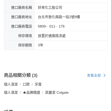
進口廠商名稱
好來化工股公司
進口廠商地址
台北市敦化南路一段2號9樓
進口廠商電話
0800╴011╴176
保存環境
放置於通風陰涼處
保存期限
3年
商品相關分類 (3)
查看全部
個人清潔
口腔
牙膏
個人清潔
★品牌精選
高露潔 Colgate